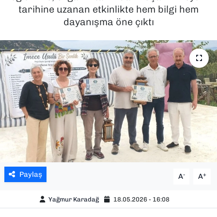
tarihine uzanan etkinlikte hem bilgi hem
SAĞLIK
dayanışma öne çıktı
SPOR
TEKNOLOJİ
YAŞAM
YEREL YÖNETİMLER
Paylaş
-
+
A
A
Yağmur Karadağ
18.05.2026 - 16:08