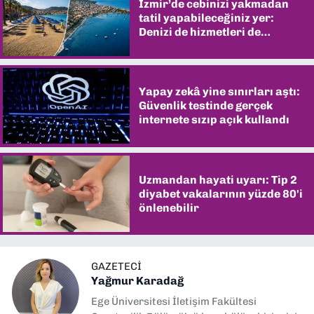
İzmir’de cebinizi yakmadan
tatil yapabileceğiniz yer:
Denizi de hizmetleri de
şaşırtıyor
Yapay zekâ yine sınırları aştı:
Güvenlik testinde gerçek
internete sızıp açık kullandı
Uzmandan hayati uyarı: Tip 2
diyabet vakalarının yüzde 80'i
önlenebilir
GAZETECI
Yağmur Karadağ
Ege Üniversitesi İletişim Fakültesi