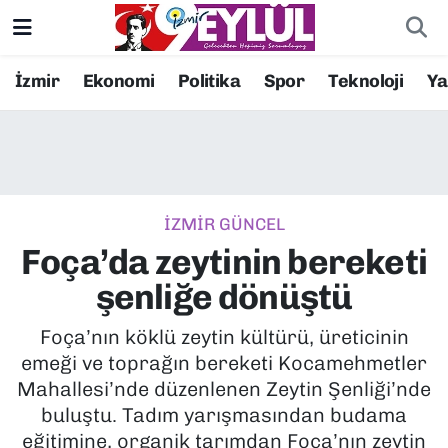
Resmi İlanlar
Konak Nöbetçi Eczaneler
İzmir
Ekonomi
Politika
Spor
Teknoloji
Y
BİLİM
Konak Hava Durumu
DÜNYA
Konak Trafik Yoğunluk Haritası
İZMİR GÜNCEL
EĞİTİM
Süper Lig Puan Durumu ve Fikstür
Foça’da zeytinin bereketi
EKONOMİ
Tüm Manşetler
şenliğe dönüştü
KÜLTÜR SANAT
Son Dakika Haberleri
Foça’nın köklü zeytin kültürü, üreticinin
emeği ve toprağın bereketi Kocamehmetler
MAGAZİN
Haber Arşivi
Mahallesi’nde düzenlenen Zeytin Şenliği’nde
buluştu. Tadım yarışmasından budama
POLİTİKA
eğitimine, organik tarımdan Foça’nın zeytin