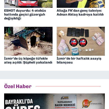
ESHOT duyurdu: 4 otobüs
Aliağa FK’dan genç takviye:
hattında geçici güzergah
Adnan Aktaş kadroya katıldı
değişikliği
İzmir’de üç köpeğe tüfekle
İzmir’de bir haftalık asayiş
ateş açıldı: Şüpheli yakalandı
bilançosu
Özel Haber