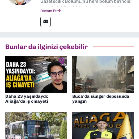
Gazetecilik Bölümü’nü hem bölüm birincisi
hem de fakülte birincisi olarak bitirdim.
Devam Et
Ardından Ege Üniversitesi'nde “Siyasal
İletişim” üzerine yüksek lisans eğitimimi
tamamladım. Halen aynı anabilim dalında
“İklim Krizi Haberciliği” üzerine doktora
eğitimim sürüyor. 9 Eylül'de “Haber
Bunlar da ilginizi çekebilir
Müdürü” olarak görev almaktayım. Hak
odaklı haberciliğe dair çalışmalar
yapıyorum
Daha 23 yaşındaydı:
Buca’da sünger deposunda
Aliağa’da iş cinayeti
yangın