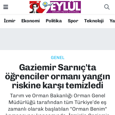
Resmi İlanlar
Konak Nöbetçi Eczaneler
İzmir
Ekonomi
Politika
Spor
Teknoloji
Y
BİLİM
Konak Hava Durumu
DÜNYA
Konak Trafik Yoğunluk Haritası
GENEL
EĞİTİM
Süper Lig Puan Durumu ve Fikstür
Gaziemir Sarnıç'ta
EKONOMİ
Tüm Manşetler
öğrenciler ormanı yangın
riskine karşı temizledi
KÜLTÜR SANAT
Son Dakika Haberleri
Tarım ve Orman Bakanlığı Orman Genel
MAGAZİN
Haber Arşivi
Müdürlüğü tarafından tüm Türkiye’de eş
zamanlı olarak başlatılan "Orman Benim"
POLİTİKA