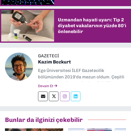
Uzmandan hayati uyarı: Tip 2
diyabet vakalarının yüzde 80'i
önlenebilir
GAZETECI
Kazim Bozkurt
Ege Üniversitesi İLEF Gazetecilik
bölümünden 2019'da mezun oldum. Çeşitli
yerel ve ulusal gazetelerde editörlük,
Devam Et
muhabirlik yaptım. Teknoloji bloglarını
okumayı severim.
Bunlar da ilginizi çekebilir