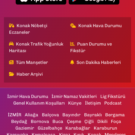
Konak Nöbetçi
Konak Hava Durumu
Eczaneler
Konak Trafik Yoğunluk
Puan Durumu ve
Haritası
Fikstür
Tüm Manşetler
Son Dakika Haberleri
Haber Arşivi
İzmir Hava Durumu
İzmir Namaz Vakitleri
Lig Fikstürü
Genel Kullanım Koşulları
Künye
İletişim
Podcast
İZMİR
Aliağa
Balçova
Bayındır
Bayraklı
Bergama
Beydağ
Bornova
Buca
Çeşme
Çiğli
Dikili
Foça
Gaziemir
Güzelbahçe
Karabağlar
Karaburun
Karşıyaka
Kemalpaşa
Kiraz
Kınık
Konak
Menderes