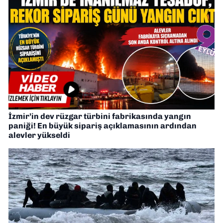
İzmir’in dev rüzgar türbini fabrikasında yangın
paniği! En büyük sipariş açıklamasının ardından
alevler yükseldi