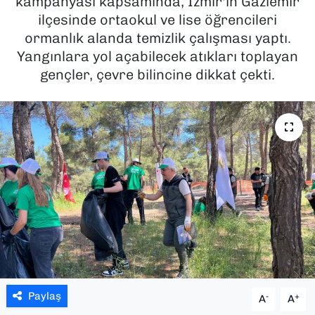
kampanyası kapsamında, İzmir'in Gaziemir
ilçesinde ortaokul ve lise öğrencileri
SAĞLIK
ormanlık alanda temizlik çalışması yaptı.
Yangınlara yol açabilecek atıkları toplayan
SPOR
gençler, çevre bilincine dikkat çekti.
TEKNOLOJİ
YAŞAM
YEREL YÖNETİMLER
Paylaş
-
+
A
A