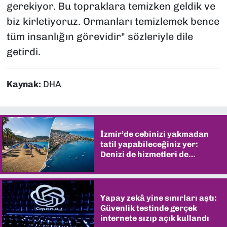
gerekiyor. Bu topraklara temizken geldik ve
biz kirletiyoruz. Ormanları temizlemek bence
tüm insanlığın görevidir" sözleriyle dile
getirdi.
Kaynak:
DHA
İzmir’de cebinizi yakmadan
tatil yapabileceğiniz yer:
Denizi de hizmetleri de
şaşırtıyor
Yapay zekâ yine sınırları aştı:
Güvenlik testinde gerçek
internete sızıp açık kullandı