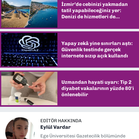
İzmir’de cebinizi yakmadan
tatil yapabileceğiniz yer:
Denizi de hizmetleri de
şaşırtıyor
Yapay zekâ yine sınırları aştı:
Güvenlik testinde gerçek
internete sızıp açık kullandı
Uzmandan hayati uyarı: Tip 2
diyabet vakalarının yüzde 80'i
önlenebilir
EDITÖR HAKKINDA
Eylül Vardar
Ege Üniversitesi Gazetecilik bölümünde