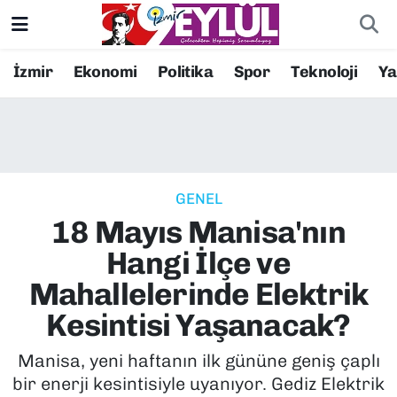
Resmi İlanlar
Konak Nöbetçi Eczaneler
İzmir
Ekonomi
Politika
Spor
Teknoloji
Y
BİLİM
Konak Hava Durumu
DÜNYA
Konak Trafik Yoğunluk Haritası
GENEL
EĞİTİM
Süper Lig Puan Durumu ve Fikstür
18 Mayıs Manisa'nın
EKONOMİ
Tüm Manşetler
Hangi İlçe ve
Mahallelerinde Elektrik
KÜLTÜR SANAT
Son Dakika Haberleri
Kesintisi Yaşanacak?
MAGAZİN
Haber Arşivi
Manisa, yeni haftanın ilk gününe geniş çaplı
bir enerji kesintisiyle uyanıyor. Gediz Elektrik
POLİTİKA