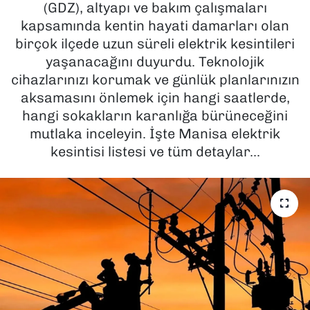
(GDZ), altyapı ve bakım çalışmaları
kapsamında kentin hayati damarları olan
SAĞLIK
birçok ilçede uzun süreli elektrik kesintileri
yaşanacağını duyurdu. Teknolojik
SPOR
cihazlarınızı korumak ve günlük planlarınızın
TEKNOLOJİ
aksamasını önlemek için hangi saatlerde,
hangi sokakların karanlığa bürüneceğini
YAŞAM
mutlaka inceleyin. İşte Manisa elektrik
kesintisi listesi ve tüm detaylar...
YEREL YÖNETİMLER