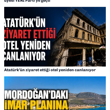
üyesi YENİ Parti’ye geçti
Atatürk’ün ziyaret ettiği otel yeniden canlanıyor