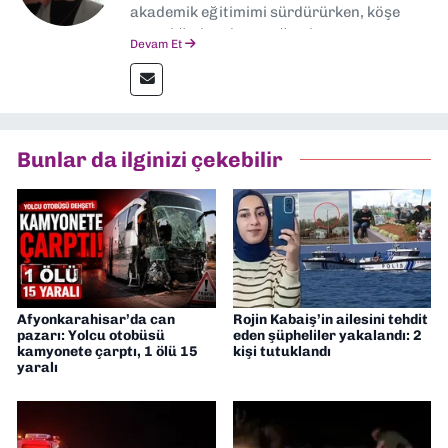
akademik eğitimimi sürdürürken, köşe
yazarlığıyla adım attığım basın
Devam Et
sektöründe şu an muhabirlik yapıyorum.
Bunlar da ilginizi çekebilir
Afyonkarahisar’da can
Rojin Kabaiş’in ailesini tehdit
pazarı: Yolcu otobüsü
eden şüpheliler yakalandı: 2
kamyonete çarptı, 1 ölü 15
kişi tutuklandı
yaralı