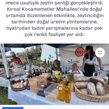
imece usulüyle zeytin şenliği gerçekleştirdi.
Kırsal Kocamemetler Mahallesi'nde doğal
SAĞLIK
ortamda düzenlenen etkinlikte, zeytinciliğin
tarihinden doğal üretim yöntemlerine,
SPOR
tiyatrodan tadım yarışmalarına kadar pek
TEKNOLOJİ
çok renkli faaliyet yer aldı.
YAŞAM
YEREL YÖNETİMLER