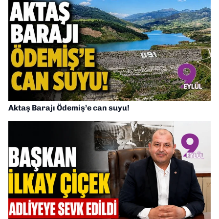
Aktaş Barajı Ödemiş’e can suyu!