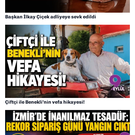
Başkan İlkay Çiçek adliyeye sevk edildi
Çiftçi ile Benekli’nin vefa hikayesi!