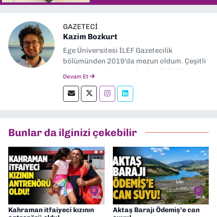
GAZETECI
Kazim Bozkurt
Ege Üniversitesi İLEF Gazetecilik
bölümünden 2019'da mezun oldum. Çeşitli
yerel ve ulusal gazetelerde editörlük,
Devam Et
muhabirlik yaptım. Teknoloji bloglarını
okumayı severim.
Bunlar da ilginizi çekebilir
Kahraman itfaiyeci kızının
Aktaş Barajı Ödemiş’e can