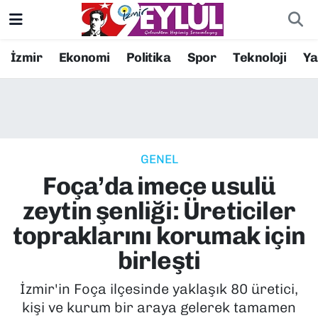
Resmi İlanlar
Konak Nöbetçi Eczaneler
İzmir
Ekonomi
Politika
Spor
Teknoloji
Y
BİLİM
Konak Hava Durumu
DÜNYA
Konak Trafik Yoğunluk Haritası
GENEL
EĞİTİM
Süper Lig Puan Durumu ve Fikstür
Foça’da imece usulü
EKONOMİ
Tüm Manşetler
zeytin şenliği: Üreticiler
topraklarını korumak için
KÜLTÜR SANAT
Son Dakika Haberleri
birleşti
MAGAZİN
Haber Arşivi
İzmir'in Foça ilçesinde yaklaşık 80 üretici,
kişi ve kurum bir araya gelerek tamamen
POLİTİKA