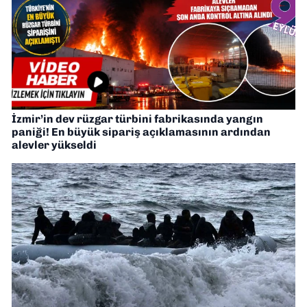
İzmir’in dev rüzgar türbini fabrikasında yangın
paniği! En büyük sipariş açıklamasının ardından
alevler yükseldi