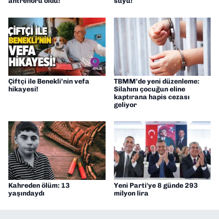
antrenörü oldu!
suyu!
Çiftçi ile Benekli’nin vefa
TBMM’de yeni düzenleme:
hikayesi!
Silahını çocuğun eline
kaptırana hapis cezası
geliyor
Kahreden ölüm: 13
Yeni Parti'ye 8 günde 293
yaşındaydı
milyon lira