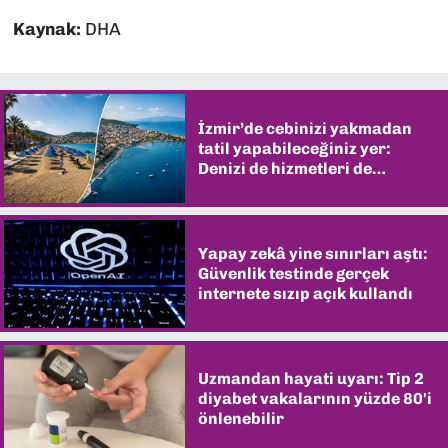
Kaynak:
DHA
İzmir’de cebinizi yakmadan
tatil yapabileceğiniz yer:
Denizi de hizmetleri de
şaşırtıyor
Yapay zekâ yine sınırları aştı:
Güvenlik testinde gerçek
internete sızıp açık kullandı
Uzmandan hayati uyarı: Tip 2
diyabet vakalarının yüzde 80'i
önlenebilir