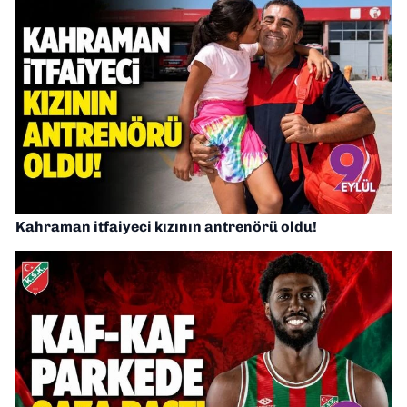
Kahraman itfaiyeci kızının antrenörü oldu!