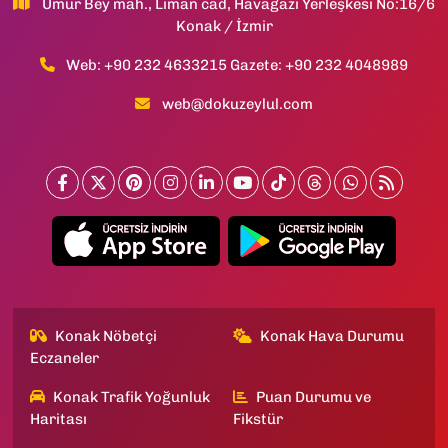
Umur Bey mah., Liman cad, Havagazı Yerleşkesi No:16/6
Konak / İzmir
Web: +90 232 4633215 Gazete: +90 232 4048989
web@dokuzeylul.com
Konak Nöbetçi
Konak Hava Durumu
Eczaneler
Konak Trafik Yoğunluk
Puan Durumu ve
Haritası
Fikstür