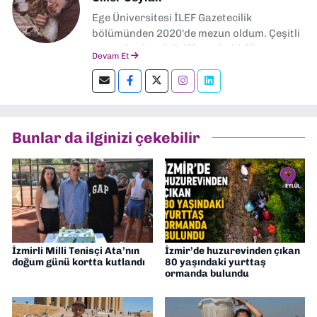
Ege Üniversitesi İLEF Gazetecilik
bölümünden 2020'de mezun oldum. Çeşitli
gazetelerde editörlük, muhabirlik yaptım.
Devam Et
Şu an kültür-sanat muhabirliği ve
editörlük yapıyorum.
Bunlar da ilginizi çekebilir
İzmirli Milli Tenisçi Ata’nın
İzmir’de huzurevinden çıkan
doğum günü kortta kutlandı
80 yaşındaki yurttaş
ormanda bulundu