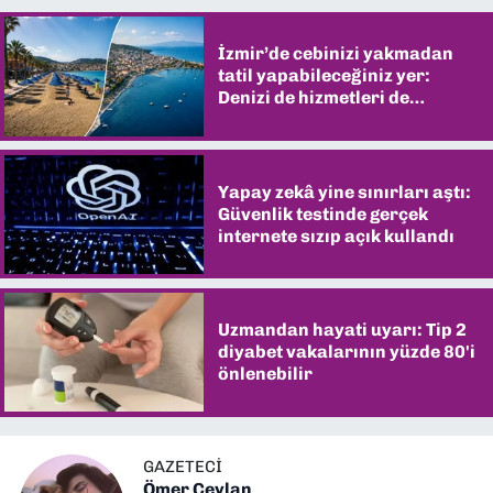
İzmir’de cebinizi yakmadan
tatil yapabileceğiniz yer:
Denizi de hizmetleri de
şaşırtıyor
Yapay zekâ yine sınırları aştı:
Güvenlik testinde gerçek
internete sızıp açık kullandı
Uzmandan hayati uyarı: Tip 2
diyabet vakalarının yüzde 80'i
önlenebilir
GAZETECİ
Ömer Ceylan