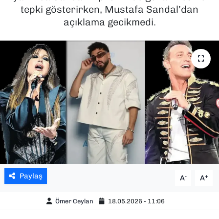
tepki gösterirken, Mustafa Sandal’dan
SAĞLIK
açıklama gecikmedi.
SPOR
TEKNOLOJİ
YAŞAM
YEREL YÖNETİMLER
Paylaş
-
+
A
A
Ömer Ceylan
18.05.2026 - 11:06