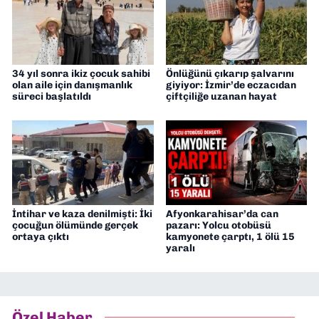
34 yıl sonra ikiz çocuk sahibi
Önlüğünü çıkarıp şalvarını
olan aile için danışmanlık
giyiyor: İzmir’de eczacıdan
süreci başlatıldı
çiftçiliğe uzanan hayat
İntihar ve kaza denilmişti: İki
Afyonkarahisar’da can
çocuğun ölümünde gerçek
pazarı: Yolcu otobüsü
ortaya çıktı
kamyonete çarptı, 1 ölü 15
yaralı
Özel Haber