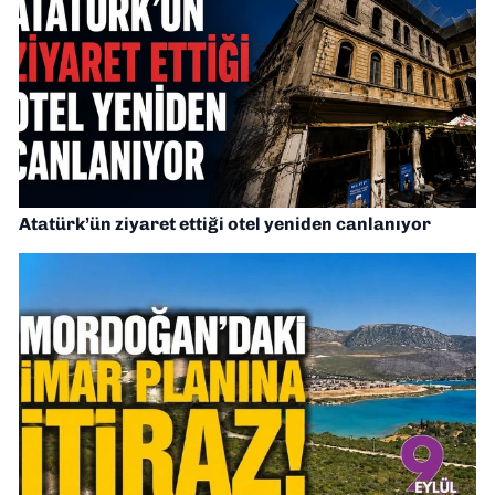
Atatürk’ün ziyaret ettiği otel yeniden canlanıyor