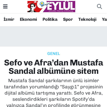
Resmi İlanlar
Konak Nöbetçi Eczaneler
İzmir
Ekonomi
Politika
Spor
Teknoloji
Y
BİLİM
Konak Hava Durumu
DÜNYA
Konak Trafik Yoğunluk Haritası
GENEL
EĞİTİM
Süper Lig Puan Durumu ve Fikstür
Sefo ve Afra’dan Mustafa
EKONOMİ
Tüm Manşetler
Sandal albümüne sitem
KÜLTÜR SANAT
Son Dakika Haberleri
Mustafa Sandal şarkılarının ünlü isimler
tarafından yorumlandığı “Saygı1” projesinin
MAGAZİN
Haber Arşivi
dijital albümü tartışma yarattı. Sefo ve Afra,
seslendirdikleri şarkıların Spotify’da
POLİTİKA
yalnızca Sandal’ın profilinde görünmesine