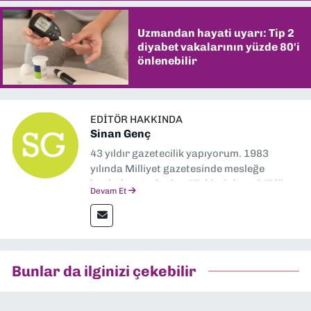
Uzmandan hayati uyarı: Tip 2
diyabet vakalarının yüzde 80'i
önlenebilir
EDITÖR HAKKINDA
Sinan Genç
43 yıldır gazetecilik yapıyorum. 1983
yılında Milliyet gazetesinde mesleğe
başladım. Ardından Türkiye’nin en köklü
Devam Et
gazetelerinden Yeni Asır’da 36 yıl boyunca
muhabir, editör, müdür yardımcısı ve spor
müdürü olarak görev yaptım. Ayrıca Yeni
Asır TV’de 7 yıl boyunca programlar
hazırlayıp sundum. Şu anda Dokuz Eylül
Bunlar da ilginizi çekebilir
Gazetesi'nde editörlük yapıyorum