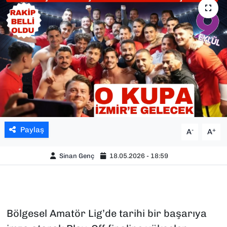
SAĞLIK
SPOR
TEKNOLOJİ
YAŞAM
YEREL YÖNETİMLER
Paylaş
-
+
A
A
Sinan Genç
18.05.2026 - 18:59
Bölgesel Amatör Lig’de tarihi bir başarıya