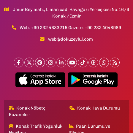
Umur Bey mah., Liman cad, Havagazı Yerleşkesi No:16/6
Konak / İzmir
Web: +90 232 4633215 Gazete: +90 232 4048989
web@dokuzeylul.com
Konak Nöbetçi
Konak Hava Durumu
Eczaneler
Konak Trafik Yoğunluk
Puan Durumu ve
Haritası
Fikstür