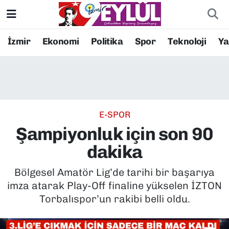
Resmi İlanlar
Konak Nöbetçi Eczaneler
İzmir
Ekonomi
Politika
Spor
Teknoloji
Y
BİLİM
Konak Hava Durumu
DÜNYA
Konak Trafik Yoğunluk Haritası
E-SPOR
EĞİTİM
Süper Lig Puan Durumu ve Fikstür
Şampiyonluk için son 90
EKONOMİ
Tüm Manşetler
dakika
KÜLTÜR SANAT
Son Dakika Haberleri
Bölgesel Amatör Lig’de tarihi bir başarıya
imza atarak Play-Off finaline yükselen İZTON
MAGAZİN
Haber Arşivi
Torbalıspor’un rakibi belli oldu.
POLİTİKA