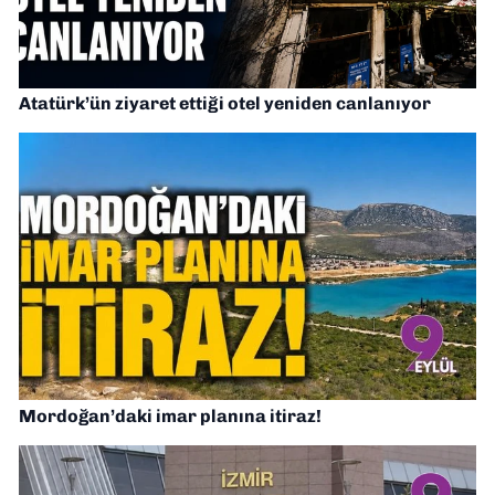
Atatürk’ün ziyaret ettiği otel yeniden canlanıyor
Mordoğan’daki imar planına itiraz!