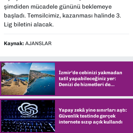
şimdiden mücadele gününü beklemeye
başladı. Temsilcimiz, kazanması halinde 3.
Lig biletini alacak.
Kaynak:
AJANSLAR
İzmir’de cebinizi yakmadan
tatil yapabileceğiniz yer:
Denizi de hizmetleri de
şaşırtıyor
Yapay zekâ yine sınırları aştı:
Güvenlik testinde gerçek
internete sızıp açık kullandı