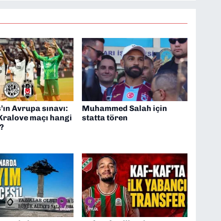
’ın Avrupa sınavı:
Muhammed Salah için
Kralove maçı hangi
statta tören
?