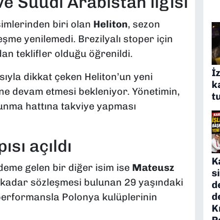
ve Suudi Arabistan ilgisi
imlerinden biri olan
Heliton
, sezon
eşme yenilemedi. Brezilyalı stoper için
n teklifler olduğu öğrenildi.
İ
sıyla dikkat çeken Heliton’un yeni
k
ine devam etmesi bekleniyor. Yönetimin,
t
unma hattına takviye yapması
ısı açıldı
K
ndeme gelen bir diğer isim ise
Mateusz
s
a kadar sözleşmesi bulunan 29 yaşındaki
d
d
 performansla Polonya kulüplerinin
K
P