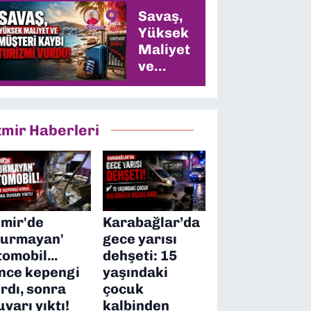
Savaş,
Yüksek
Maliyet
ve
Müşteri
Kaybı
Turizmi
zmir Haberleri
Vurdu
zmir'de
Karabağlar’da
durmayan'
gece yarısı
tomobil...
dehşeti: 15
nce kepengi
yaşındaki
ırdı, sonra
çocuk
uvarı yıktı!
kalbinden