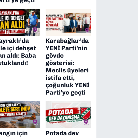
ayraklı’da
Karabağlar’da
ile içi dehşet
YENİ Parti’nin
an aldı: Baba
gövde
utuklandı!
gösterisi:
Meclis üyeleri
istifa etti,
çoğunluk YENİ
Parti’ye geçti
angın için
Potada dev