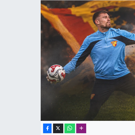
SAĞLIK
SPOR
TEKNOLOJİ
YAŞAM
YEREL YÖNETİMLER