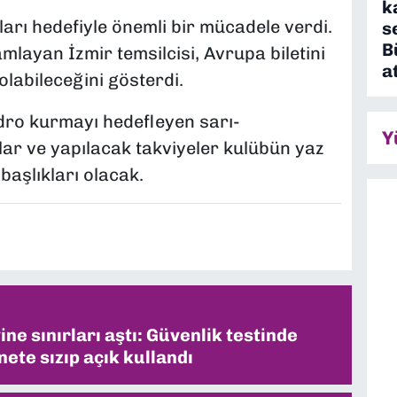
k
rı hedefiyle önemli bir mücadele verdi.
s
B
mlayan İzmir temsilcisi, Avrupa biletini
a
olabileceğini gösterdi.
dro kurmayı hedefleyen sarı-
Y
lar ve yapılacak takviyeler kulübün yaz
aşlıkları olacak.
ne sınırları aştı: Güvenlik testinde
ete sızıp açık kullandı