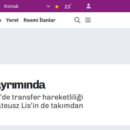
°
Konak
23
e
Yerel
Resmi İlanlar
 ayrımında
e transfer hareketliliği
ateusz Lis’in de takımdan