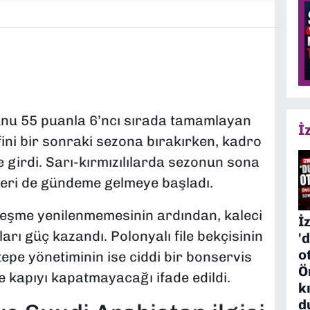
nu 55 puanla 6’ncı sırada tamamlayan
İ
ini bir sonraki sezona bırakırken, kadro
 girdi. Sarı-kırmızılılarda sezonun sona
alleri de gündeme gelmeye başladı.
leşme yenilenmemesinin ardından, kaleci
İ
aları güç kazandı. Polonyalı file bekçisinin
'
o
tepe yönetiminin ise ciddi bir bonservis
Ö
e kapıyı kapatmayacağı ifade edildi.
k
d