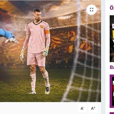
Ö
B
-
+
A
A