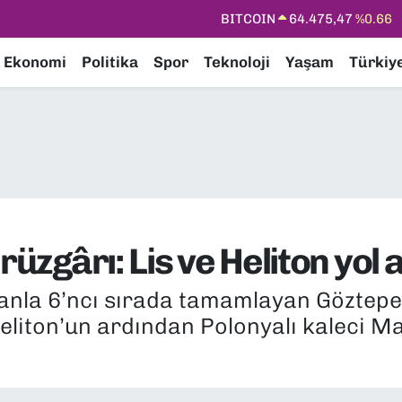
DOLAR
47,5971
%0.05
EURO
55,1336
%0.18
Ekonomi
Politika
Spor
Teknoloji
Yaşam
Türkiy
STERLİN
64,2534
%0.22
GRAM ALTIN
6518.23
%0.39
BİST100
13.703
%0
BITCOIN
64.475,47
%0.66
rüzgârı: Lis ve Heliton yol
nla 6’ncı sırada tamamlayan Göztepe’d
 Heliton’un ardından Polonyalı kaleci M