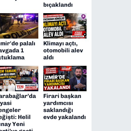
bıçaklandı
zmir'de palalı
Klimayı açtı,
avgada 1
otomobili alev
utuklama
aldı
arabağlar’da
Firari başkan
iyasi
yardımcısı
engeler
saklandığı
eğişti: Helil
evde yakalandı
ınay Yeni
arti’ye geçti