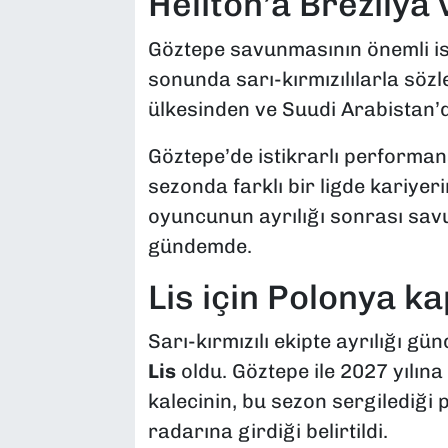
Heliton’a Brezilya 
Göztepe savunmasının önemli is
sonunda sarı-kırmızılılarla sözl
ülkesinden ve Suudi Arabistan’da
Göztepe’de istikrarlı performan
sezonda farklı bir ligde kariyer
oyuncunun ayrılığı sonrası sav
gündemde.
Lis için Polonya kap
Sarı-kırmızılı ekipte ayrılığı gü
Lis
oldu. Göztepe ile 2027 yılın
kalecinin, bu sezon sergilediği
radarına girdiği belirtildi.