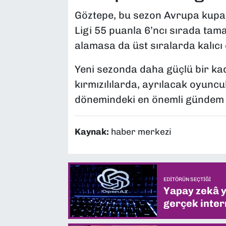
Göztepe, bu sezon Avrupa kupala
Ligi 55 puanla 6’ncı sırada tama
alamasa da üst sıralarda kalıcı 
Yeni sezonda daha güçlü bir ka
kırmızılılarda, ayrılacak oyuncu
dönemindeki en önemli gündem b
Kaynak:
haber merkezi
EDITÖRÜN SEÇTIĞI
Yapay zekâ yi
gerçek intern