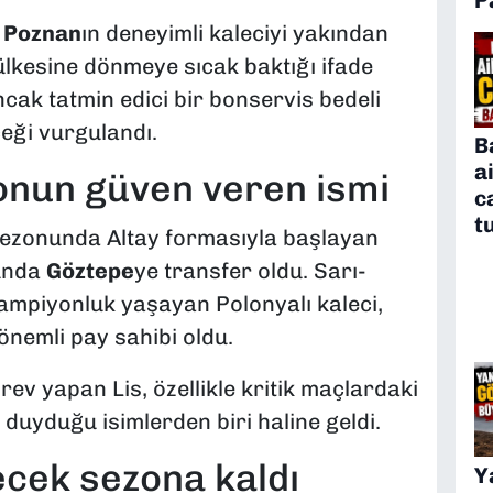
 Poznan
ın deneyimli kaleciyi yakından
e ülkesine dönmeye sıcak baktığı ifade
cak tatmin edici bir bonservis bedeli
ceği vurgulandı.
B
a
zonun güven veren ismi
c
t
sezonunda Altay formasıyla başlayan
unda
Göztepe
ye transfer oldu. Sarı-
 şampiyonluk yaşayan Polonyalı kaleci,
nemli pay sahibi oldu.
ev yapan Lis, özellikle kritik maçlardaki
 duyduğu isimlerden biri haline geldi.
ecek sezona kaldı
Y