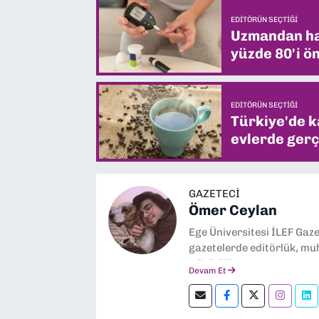
EDITÖRÜN SEÇTIĞI
Uzmandan hay
yüzde 80'i ön
EDITÖRÜN SEÇTIĞI
Türkiye'de k
evlerde gerç
GAZETECİ
Ömer Ceylan
Ege Üniversitesi İLEF Gaz
gazetelerde editörlük, muh
editörlük yapıyorum.
Devam Et