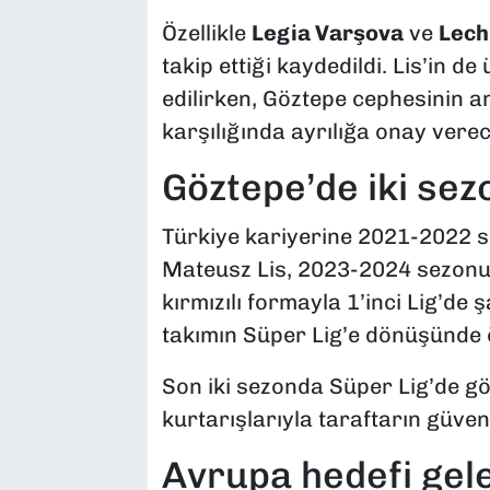
Özellikle
Legia Varşova
ve
Lech
takip ettiği kaydedildi. Lis’in d
edilirken, Göztepe cephesinin an
karşılığında ayrılığa onay vere
Göztepe’de iki se
Türkiye kariyerine 2021-2022 
Mateusz Lis, 2023-2024 sezon
kırmızılı formayla 1’inci Lig’de
takımın Süper Lig’e dönüşünde ö
Son iki sezonda Süper Lig’de gör
kurtarışlarıyla taraftarın güven
Avrupa hedefi gel