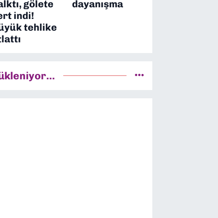
alktı, gölete
dayanışma
ert indi!
üyük tehlike
tlattı
ükleniyor...