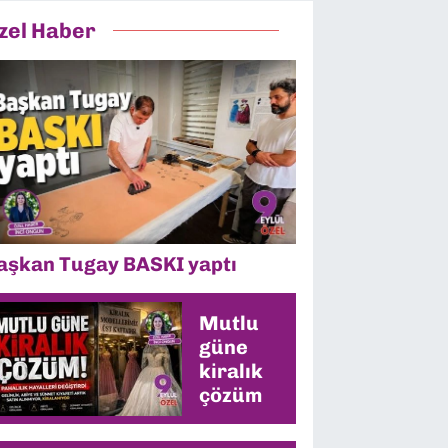
zel Haber
aşkan Tugay BASKI yaptı
Mutlu
güne
kiralık
çözüm