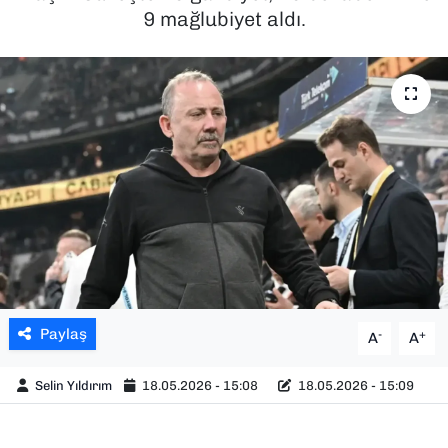
9 mağlubiyet aldı.
SAĞLIK
SPOR
TEKNOLOJİ
YAŞAM
YEREL YÖNETİMLER
Paylaş
-
+
A
A
Selin Yıldırım
18.05.2026 - 15:08
18.05.2026 - 15:09