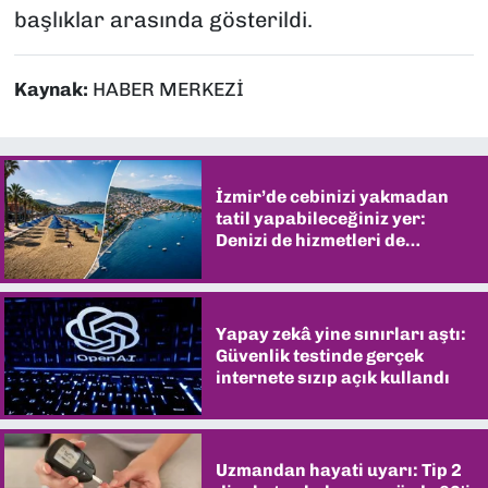
başlıklar arasında gösterildi.
Kaynak:
HABER MERKEZİ
İzmir’de cebinizi yakmadan
tatil yapabileceğiniz yer:
Denizi de hizmetleri de
şaşırtıyor
Yapay zekâ yine sınırları aştı:
Güvenlik testinde gerçek
internete sızıp açık kullandı
Uzmandan hayati uyarı: Tip 2