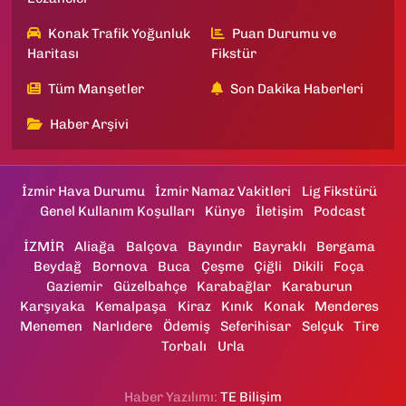
Konak Trafik Yoğunluk
Puan Durumu ve
Haritası
Fikstür
Tüm Manşetler
Son Dakika Haberleri
Haber Arşivi
İzmir Hava Durumu
İzmir Namaz Vakitleri
Lig Fikstürü
Genel Kullanım Koşulları
Künye
İletişim
Podcast
İZMİR
Aliağa
Balçova
Bayındır
Bayraklı
Bergama
Beydağ
Bornova
Buca
Çeşme
Çiğli
Dikili
Foça
Gaziemir
Güzelbahçe
Karabağlar
Karaburun
Karşıyaka
Kemalpaşa
Kiraz
Kınık
Konak
Menderes
Menemen
Narlıdere
Ödemiş
Seferihisar
Selçuk
Tire
Torbalı
Urla
Haber Yazılımı:
TE Bilişim