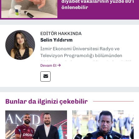
diyabet vakalarının yüzde 80'i
önlenebilir
EDITÖR HAKKINDA
Selin Yıldırım
İzmir Ekonomi Üniversitesi Radyo ve
Televizyon Programcılığı bölümünden
2024 senesinde mezun oldum. Dokuz Eylül
Devam Et
Gazetesi'nde spor yazarlığı yaparken,
editörlük görevini de üstleniyorum.
Bunlar da ilginizi çekebilir