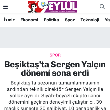
Resmi İlanlar
Konak Nöbetçi Eczaneler
İzmir
Ekonomi
Politika
Spor
Teknoloji
Y
BİLİM
Konak Hava Durumu
DÜNYA
Konak Trafik Yoğunluk Haritası
SPOR
EĞİTİM
Süper Lig Puan Durumu ve Fikstür
Beşiktaş’ta Sergen Yalçın
EKONOMİ
Tüm Manşetler
dönemi sona erdi
KÜLTÜR SANAT
Son Dakika Haberleri
Beşiktaş’ta sezonun tamamlanmasının
ardından teknik direktör Sergen Yalçın ile
MAGAZİN
Haber Arşivi
yollar ayrıldı. Siyah-beyazlı ekipte ikinci
dönemini geçiren deneyimli çalıştırıcı, 39
POLİTİKA
maçlık süreçte 20 galibiyet, 10 beraberlik ve