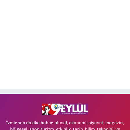
İzmir son dakika haber, ulusal, ekonomi, siyaset, magazin,
bölgesel, spor, turizm, etkinlik, tarih, bilim, teknoloji ve