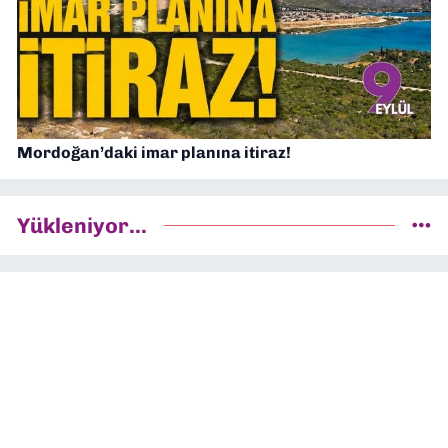
Mordoğan’daki imar planına itiraz!
Yükleniyor...