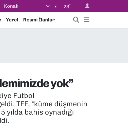
°
Konak
23
e
Yerel
Resmi İlanlar
ndemimizde yok”
kiye Futbol
eldi. TFF, “küme düşmenin
5 yılda bahis oynadığı
di.