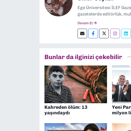
Ege Üniversitesi İLEF Gaz
gazetelerde editörlük, muh
editörlük yapıyorum.
Devam Et
Bunlar da ilginizi çekebilir
Kahreden ölüm: 13
Yeni Par
yaşındaydı
milyon l