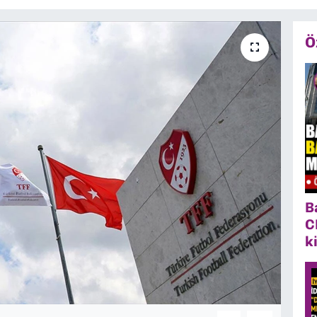
Ö
B
C
k