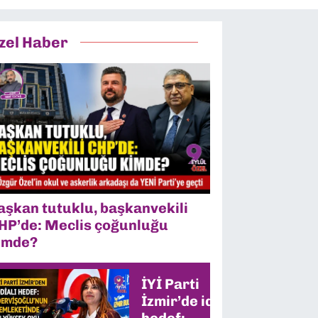
zel Haber
aşkan tutuklu, başkanvekili
HP’de: Meclis çoğunluğu
imde?
İYİ Parti
İzmir’de iddialı
hedef: