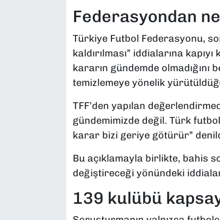
Federasyondan ne
Türkiye Futbol Federasyonu, so
kaldırılması” iddialarına kapıyı
kararın gündemde olmadığını be
temizlemeye yönelik yürütüldüğü
TFF’den yapılan değerlendirme
gündemimizde değil. Türk futbol
karar bizi geriye götürür” denild
Bu açıklamayla birlikte, bahis s
değiştireceği yönündeki iddiala
139 kulübü kapsa
Soruşturmanın yalnızca futbolcul