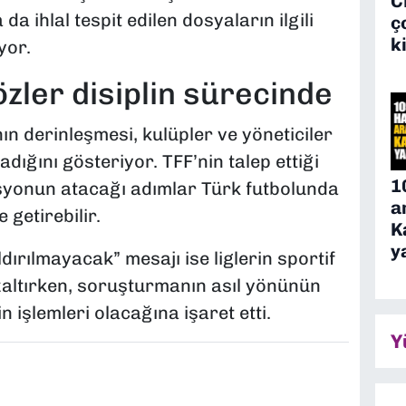
C
 ihlal tespit edilen dosyaların ilgili
ç
k
yor.
zler disiplin sürecinde
ın derinleşmesi, kulüpler ve yöneticiler
adığını gösteriyor. TFF’nin talep ettiği
1
asyonun atacağı adımlar Türk futbolunda
a
 getirebilir.
K
y
rılmayacak” mesajı ise liglerin sportif
 azaltırken, soruşturmanın asıl yönünün
n işlemleri olacağına işaret etti.
Y