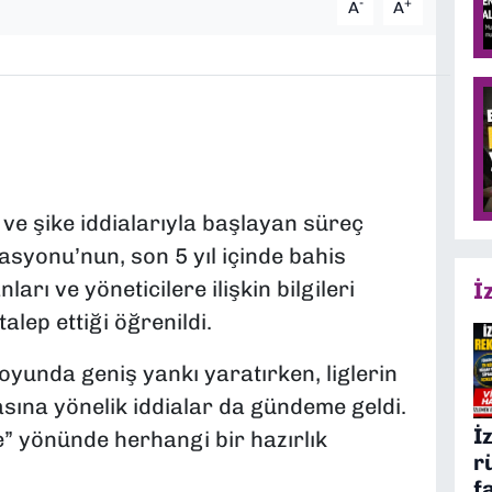
-
+
A
A
 ve şike iddialarıyla başlayan süreç
asyonu’nun, son 5 yıl içinde bahis
arı ve yöneticilere ilişkin bilgileri
İ
alep ettiği öğrenildi.
yunda geniş yankı yaratırken, liglerin
sına yönelik iddialar da gündeme geldi.
İ
 yönünde herhangi bir hazırlık
r
f