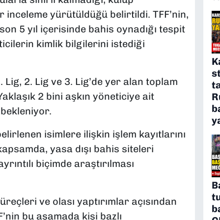
ir inceleme yürütüldüğü belirtildi. TFF’nin,
on 5 yıl içerisinde bahis oynadığı tespit
ilerin kimlik bilgilerini istediği
K
s
 Lig, 2. Lig ve 3. Lig’de yer alan toplam
t
Yaklaşık 2 bini aşkın yöneticiye ait
R
b
 bekleniyor.
y
irlenen isimlere ilişkin işlem kayıtlarını
 kapsamda, yasa dışı bahis siteleri
yrıntılı biçimde araştırılması
B
t
 süreçleri ve olası yaptırımlar açısından
b
FF’nin bu aşamada kişi bazlı