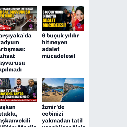
arşıyaka’da
6 buçuk yıldır
tadyum
bitmeyen
artışması:
adalet
uhsat
mücadelesi!
aşvurusu
apılmadı
aşkan
İzmir’de
utuklu,
cebinizi
aşkanvekili
yakmadan tatil