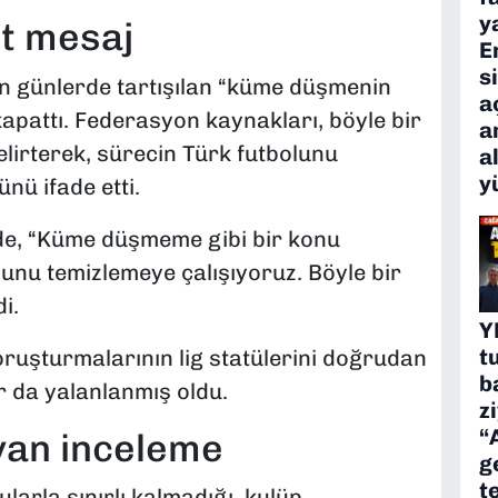
y
t mesaj
E
s
n günlerde tartışılan “küme düşmenin
a
 kapattı. Federasyon kaynakları, böyle bir
a
lirterek, sürecin Türk futbolunu
a
y
nü ifade etti.
de, “Küme düşmeme gibi bir konu
unu temizlemeye çalışıyoruz. Böyle bir
i.
Y
t
oruşturmalarının lig statülerini doğrudan
b
r da yalanlanmış oldu.
z
“
yan inceleme
g
t
arla sınırlı kalmadığı, kulüp