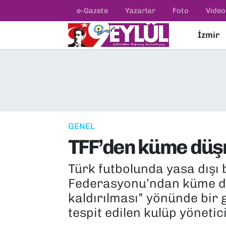
e-Gazete
Yazarlar
Foto
Video
İzmir
Resmi İlanlar
Konak Nöbetçi Eczaneler
BİLİM
Konak Hava Durumu
DÜNYA
Konak Trafik Yoğunluk Haritası
EĞİTİM
Süper Lig Puan Durumu ve Fikstür
GENEL
TFF’den küme düşm
EKONOMİ
Tüm Manşetler
Türk futbolunda yasa dışı 
KÜLTÜR SANAT
Son Dakika Haberleri
Federasyonu’ndan küme düş
MAGAZİN
Haber Arşivi
kaldırılması” yönünde bir 
tespit edilen kulüp yöneticil
POLİTİKA