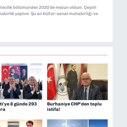
etecilik bölümünden 2020'de mezun oldum. Çeşitli
abirlik yaptım. Şu an kültür-sanat muhabirliği ve
ti'ye 8 günde 293
Burhaniye CHP'den toplu
ira
istifa!