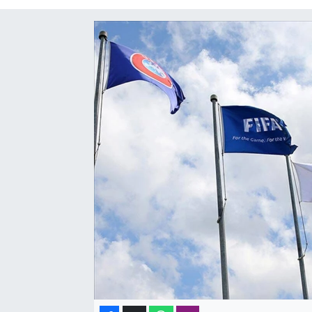
SAĞLIK
SPOR
TEKNOLOJİ
YAŞAM
YEREL YÖNETİMLER