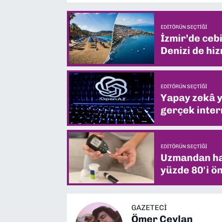
EDITÖRÜN SEÇTIĞI
İzmir’de ceb
Denizi de hiz
EDITÖRÜN SEÇTIĞI
Yapay zekâ yi
gerçek intern
EDITÖRÜN SEÇTIĞI
Uzmandan hay
yüzde 80'i ön
GAZETECİ
Ömer Ceylan