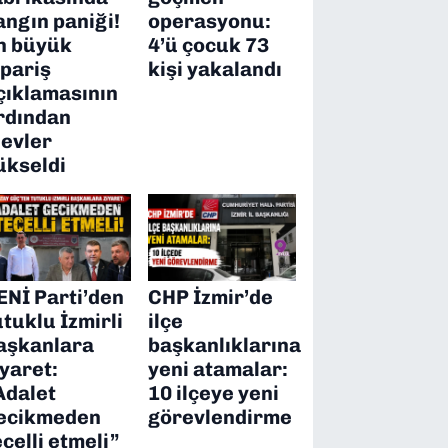
angın paniği!
operasyonu:
n büyük
4’ü çocuk 73
ipariş
kişi yakalandı
çıklamasının
rdından
levler
ükseldi
ENİ Parti’den
CHP İzmir’de
utuklu İzmirli
ilçe
aşkanlara
başkanlıklarına
iyaret:
yeni atamalar:
Adalet
10 ilçeye yeni
ecikmeden
görevlendirme
ecelli etmeli”