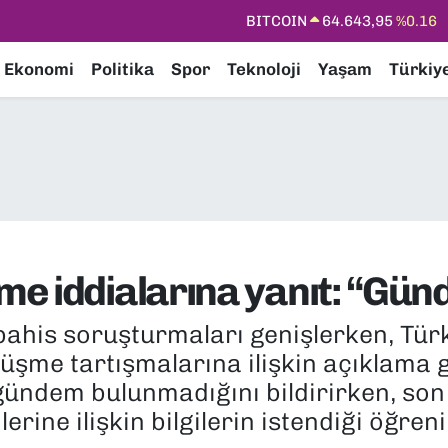
DOLAR
47,6704
%0
EURO
55,0406
%-0.08
Ekonomi
Politika
Spor
Teknoloji
Yaşam
Türkiy
STERLİN
64,2143
%0
GRAM ALTIN
6500.87
%0.12
BİST100
13.799
%70
BITCOIN
64.643,95
%0.16
e iddialarına yanıt: “Gü
bahis soruşturmaları genişlerken, Tür
me tartışmalarına ilişkin açıklama g
gündem bulunmadığını bildirirken, son 
erine ilişkin bilgilerin istendiği öğrenil