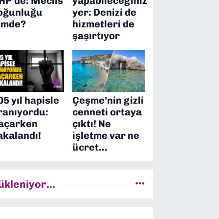
HP’de: Meclis
yapabileceğiniz
oğunluğu
yer: Denizi de
imde?
hizmetleri de
şaşırtıyor
05 yıl hapisle
Çeşme’nin gizli
ranıyordu:
cenneti ortaya
açarken
çıktı! Ne
akalandı!
işletme var ne
ücret…
ükleniyor...