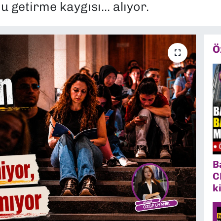
 getirme kaygısı... alıyor.
Ö
B
C
k