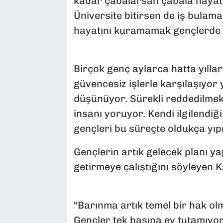
kadar çabalarsan çabala hayat
Üniversite bitirsen de iş bula
hayatını kuramamak gençlerde ci
Birçok genç aylarca hatta yılla
güvencesiz işlerle karşılaşıyor y
düşünüyor. Sürekli reddedilmek 
insanı yoruyor. Kendi ilgilendi
gençleri bu süreçte oldukça yıpr
Gençlerin artık gelecek planı y
getirmeye çalıştığını söyleyen Ka
“Barınma artık temel bir hak ol
Gençler tek başına ev tutamıyo