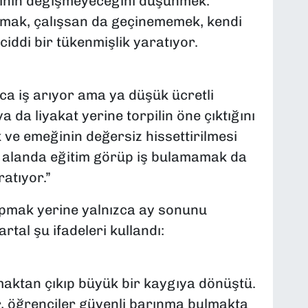
ının değişmeyeceğini düşünmek.
mamak, çalışsan da geçinememek, kendi
ddi bir tükenmişlik yaratıyor.
rca iş arıyor ama ya düşük ücretli
a da liyakat yerine torpilin öne çıktığını
ve emeğinin değersiz hissettirilmesi
ği alanda eğitim görüp iş bulamamak da
atıyor.”
apmak yerine yalnızca ay sonunu
rtal şu ifadeleri kullandı:
maktan çıkıp büyük bir kaygıya dönüştü.
r, öğrenciler güvenli barınma bulmakta