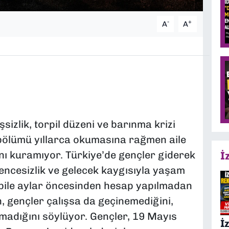
-
+
A
A
sizlik, torpil düzeni ve barınma krizi
 bölümü yıllarca okumasına rağmen aile
nı kuramıyor. Türkiye’de gençler giderek
İ
encesizlik ve gelecek kaygısıyla yaşam
 bile aylar öncesinden hesap yapılmadan
 gençler çalışsa da geçinemediğini,
madığını söylüyor. Gençler, 19 Mayıs
İ