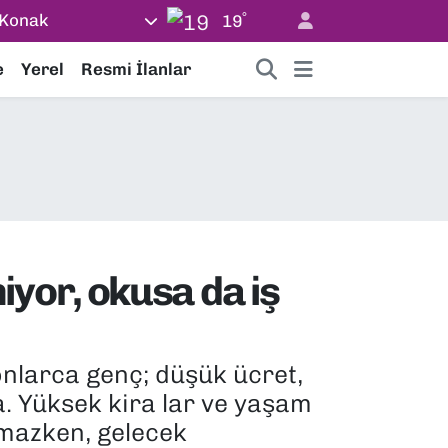
°
Konak
19
e
Yerel
Resmi İlanlar
yor, okusa da iş
onlarca genç; düşük ücret,
a. Yüksek kira lar ve yaşam
amazken, gelecek