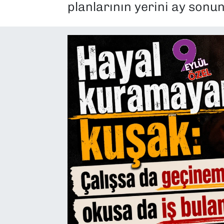
planlarının yerini ay sonunu
SAĞLIK
SPOR
TEKNOLOJİ
YAŞAM
YEREL YÖNETİMLER