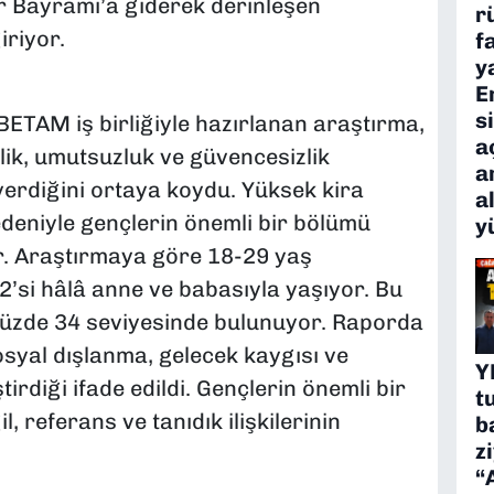
r Bayramı’a giderek derinleşen
r
iriyor.
f
y
E
s
BETAM iş birliğiyle hazırlanan araştırma,
a
lik, umutsuzluk ve güvencesizlik
a
rdiğini ortaya koydu. Yüksek kira
a
edeniyle gençlerin önemli bir bölümü
y
r. Araştırmaya göre 18-29 yaş
’si hâlâ anne ve babasıyla yaşıyor. Bu
yüzde 34 seviyesinde bulunuyor. Raporda
syal dışlanma, gelecek kaygısı ve
Y
irdiği ifade edildi. Gençlerin önemli bir
t
l, referans ve tanıdık ilişkilerinin
b
z
“