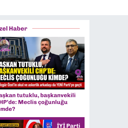
zel Haber
aşkan tutuklu, başkanvekili
HP’de: Meclis çoğunluğu
imde?
İYİ Parti