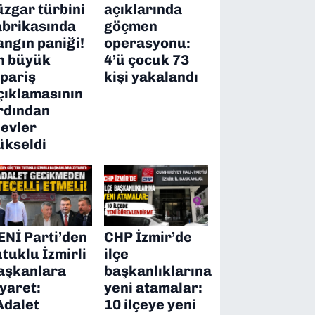
üzgar türbini
açıklarında
abrikasında
göçmen
angın paniği!
operasyonu:
n büyük
4’ü çocuk 73
ipariş
kişi yakalandı
çıklamasının
rdından
levler
ükseldi
ENİ Parti’den
CHP İzmir’de
utuklu İzmirli
ilçe
aşkanlara
başkanlıklarına
iyaret:
yeni atamalar:
Adalet
10 ilçeye yeni