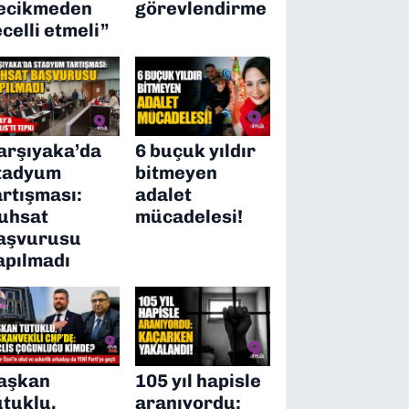
ecikmeden
görevlendirme
ecelli etmeli”
arşıyaka’da
6 buçuk yıldır
tadyum
bitmeyen
artışması:
adalet
uhsat
mücadelesi!
aşvurusu
apılmadı
aşkan
105 yıl hapisle
utuklu,
aranıyordu: