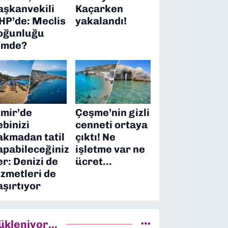
aşkanvekili
Kaçarken
HP’de: Meclis
yakalandı!
oğunluğu
imde?
zmir’de
Çeşme’nin gizli
ebinizi
cenneti ortaya
akmadan tatil
çıktı! Ne
apabileceğiniz
işletme var ne
er: Denizi de
ücret…
izmetleri de
aşırtıyor
ükleniyor...