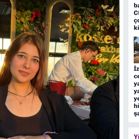
b
C
ç
k
İ
c
y
y
y
h
ş
Y