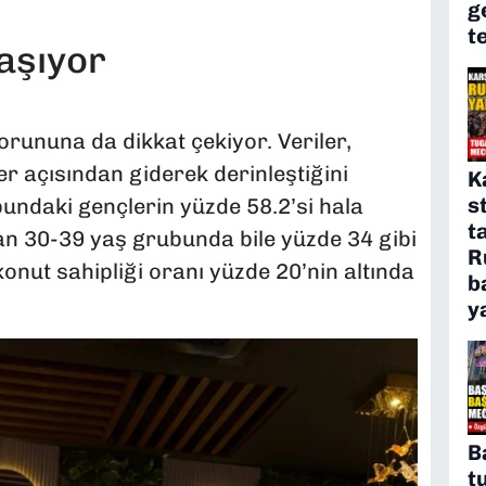
g
t
yaşıyor
rununa da dikkat çekiyor. Veriler,
r açısından giderek derinleştiğini
K
s
undaki gençlerin yüzde 58.2’si hala
t
an 30-39 yaş grubunda bile yüzde 34 gibi
R
onut sahipliği oranı yüzde 20’nin altında
b
y
B
t