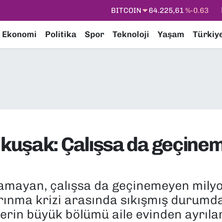
BITCOIN
64.225,61
%-0.63
DOLAR
47,7143
%0.16
Ekonomi
Politika
Spor
Teknoloji
Yaşam
Türkiy
EURO
55,0317
%-0.02
STERLİN
64,2463
%0.07
GRAM ALTIN
6574.81
%1.44
BİST100
13.799
%70
uşak: Çalışsa da geçinemi
ulamayan, çalışsa da geçinemeyen mily
 barınma krizi arasında sıkışmış durumd
lerin büyük bölümü aile evinden ayrıl