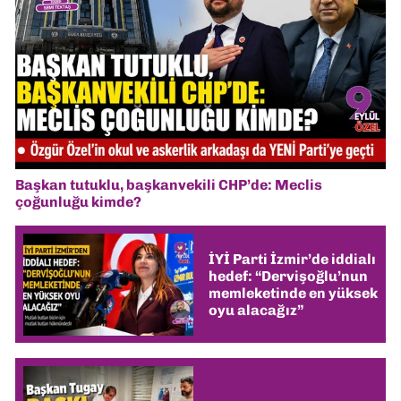
Başkan tutuklu, başkanvekili CHP’de: Meclis
çoğunluğu kimde?
İYİ Parti İzmir’de iddialı
hedef: “Dervişoğlu’nun
memleketinde en yüksek
oyu alacağız”