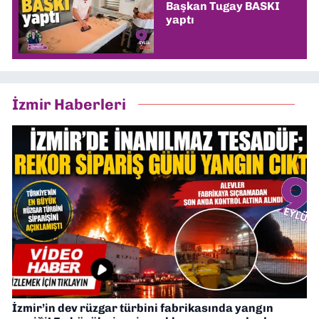
Başkan Tugay BASKI
yaptı
İzmir Haberleri
İzmir’in dev rüzgar türbini fabrikasında yangın