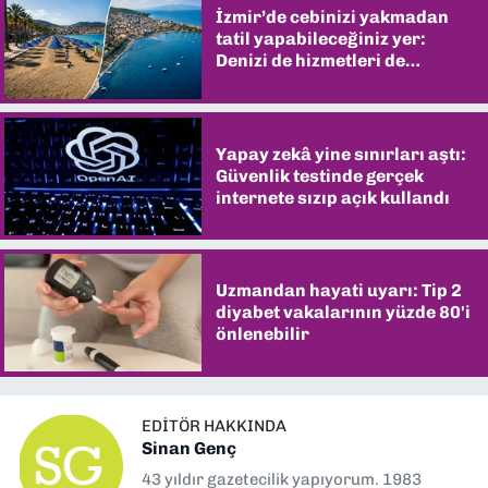
İzmir’de cebinizi yakmadan
tatil yapabileceğiniz yer:
Denizi de hizmetleri de
şaşırtıyor
Yapay zekâ yine sınırları aştı:
Güvenlik testinde gerçek
internete sızıp açık kullandı
Uzmandan hayati uyarı: Tip 2
diyabet vakalarının yüzde 80'i
önlenebilir
EDITÖR HAKKINDA
Sinan Genç
43 yıldır gazetecilik yapıyorum. 1983