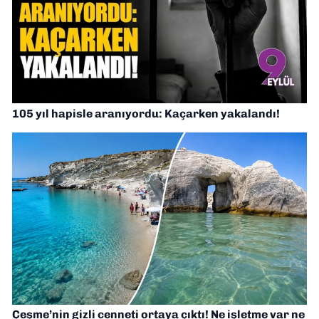
105 yıl hapisle aranıyordu: Kaçarken yakalandı!
Çeşme’nin gizli cenneti ortaya çıktı! Ne işletme var ne