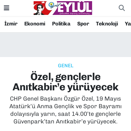
Resmi İlanlar
Konak Nöbetçi Eczaneler
İzmir
Ekonomi
Politika
Spor
Teknoloji
Y
BİLİM
Konak Hava Durumu
DÜNYA
Konak Trafik Yoğunluk Haritası
GENEL
EĞİTİM
Süper Lig Puan Durumu ve Fikstür
Özel, gençlerle
EKONOMİ
Tüm Manşetler
Anıtkabir’e yürüyecek
KÜLTÜR SANAT
Son Dakika Haberleri
CHP Genel Başkanı Özgür Özel, 19 Mayıs
Atatürk’ü Anma Gençlik ve Spor Bayramı
MAGAZİN
Haber Arşivi
dolayısıyla yarın, saat 14.00’te gençlerle
Güvenpark’tan Anıtkabir’e yürüyecek.
POLİTİKA