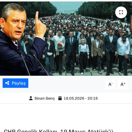
SAĞLIK
SPOR
TEKNOLOJİ
YAŞAM
YEREL YÖNETİMLER
Paylaş
-
+
A
A
Sinan Genç
18.05.2026 - 20:16
CHP Gençlik Kolları, 19 Mayıs Atatürk’ü