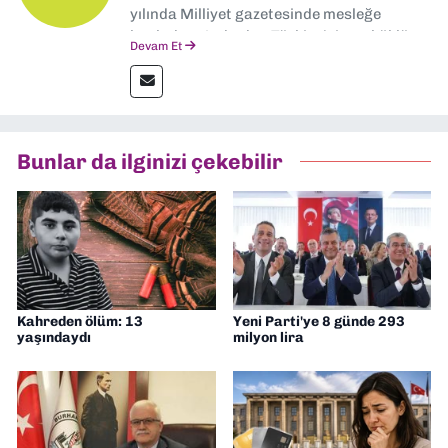
yılında Milliyet gazetesinde mesleğe
başladım. Ardından Türkiye’nin en köklü
Devam Et
gazetelerinden Yeni Asır’da 36 yıl boyunca
muhabir, editör, müdür yardımcısı ve spor
müdürü olarak görev yaptım. Ayrıca Yeni
Asır TV’de 7 yıl boyunca programlar
hazırlayıp sundum. Şu anda Dokuz Eylül
Bunlar da ilginizi çekebilir
Gazetesi'nde editörlük yapıyorum
Kahreden ölüm: 13
Yeni Parti'ye 8 günde 293
yaşındaydı
milyon lira