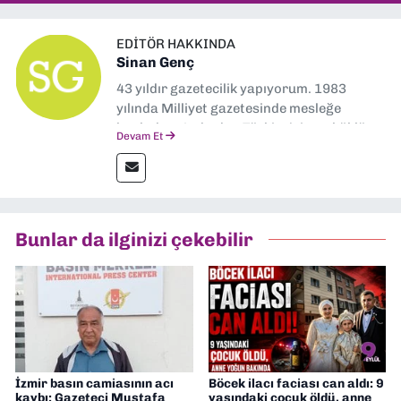
EDITÖR HAKKINDA
Sinan Genç
43 yıldır gazetecilik yapıyorum. 1983
yılında Milliyet gazetesinde mesleğe
başladım. Ardından Türkiye’nin en köklü
Devam Et
gazetelerinden Yeni Asır’da 36 yıl boyunca
muhabir, editör, müdür yardımcısı ve spor
müdürü olarak görev yaptım. Ayrıca Yeni
Asır TV’de 7 yıl boyunca programlar
hazırlayıp sundum. Şu anda Dokuz Eylül
Bunlar da ilginizi çekebilir
Gazetesi'nde editörlük yapıyorum
İzmir basın camiasının acı
Böcek ilacı faciası can aldı: 9
kaybı: Gazeteci Mustafa
yaşındaki çocuk öldü, anne