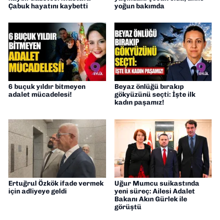
Çabuk hayatını kaybetti
yoğun bakımda
6 buçuk yıldır bitmeyen
Beyaz önlüğü bırakıp
adalet mücadelesi!
gökyüzünü seçti: İşte ilk
kadın paşamız!
Ertuğrul Özkök ifade vermek
Uğur Mumcu suikastında
için adliyeye geldi
yeni süreç: Ailesi Adalet
Bakanı Akın Gürlek ile
görüştü