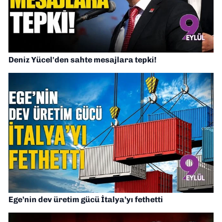
Deniz Yücel'den sahte mesajlara tepki!
Ege’nin dev üretim gücü İtalya’yı fethetti