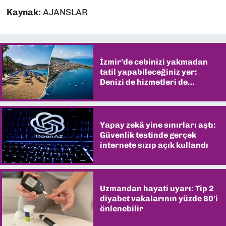
Kaynak:
AJANSLAR
İzmir’de cebinizi yakmadan
tatil yapabileceğiniz yer:
Denizi de hizmetleri de
şaşırtıyor
Yapay zekâ yine sınırları aştı:
Güvenlik testinde gerçek
internete sızıp açık kullandı
Uzmandan hayati uyarı: Tip 2
diyabet vakalarının yüzde 80'i
önlenebilir