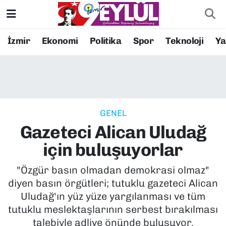
Resmi İlanlar
Konak Nöbetçi Eczaneler
İzmir
Ekonomi
Politika
Spor
Teknoloji
Y
BİLİM
Konak Hava Durumu
DÜNYA
Konak Trafik Yoğunluk Haritası
GENEL
EĞİTİM
Süper Lig Puan Durumu ve Fikstür
Gazeteci Alican Uludağ
EKONOMİ
Tüm Manşetler
için buluşuyorlar
KÜLTÜR SANAT
Son Dakika Haberleri
"Özgür basın olmadan demokrasi olmaz"
diyen basın örgütleri; tutuklu gazeteci Alican
MAGAZİN
Haber Arşivi
Uludağ'ın yüz yüze yargılanması ve tüm
tutuklu meslektaşlarının serbest bırakılması
POLİTİKA
talebiyle adliye önünde buluşuyor.