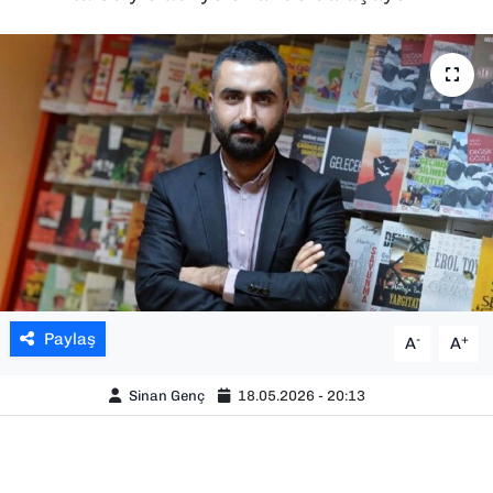
SAĞLIK
SPOR
TEKNOLOJİ
YAŞAM
YEREL YÖNETİMLER
Paylaş
-
+
A
A
Sinan Genç
18.05.2026 - 20:13