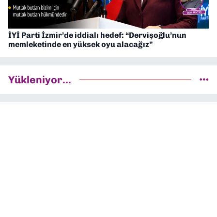
İYİ Parti İzmir’de iddialı hedef: “Dervişoğlu’nun
memleketinde en yüksek oyu alacağız”
Yükleniyor...