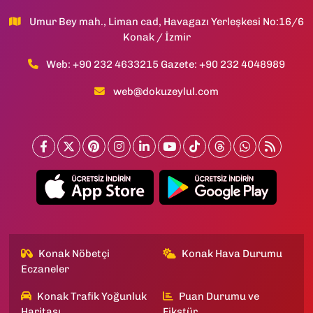
Umur Bey mah., Liman cad, Havagazı Yerleşkesi No:16/6
Konak / İzmir
Web: +90 232 4633215 Gazete: +90 232 4048989
web@dokuzeylul.com
Konak Nöbetçi
Konak Hava Durumu
Eczaneler
Konak Trafik Yoğunluk
Puan Durumu ve
Haritası
Fikstür