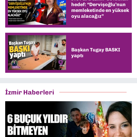
hedef: “Dervişoğlu’nun
memleketinde en yüksek
oyu alacağız”
Başkan Tugay BASKI
yaptı
İzmir Haberleri