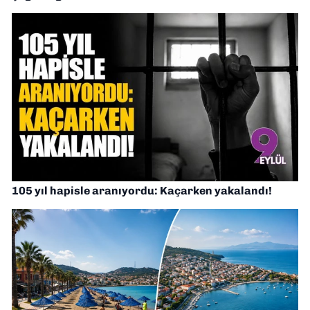
105 yıl hapisle aranıyordu: Kaçarken yakalandı!