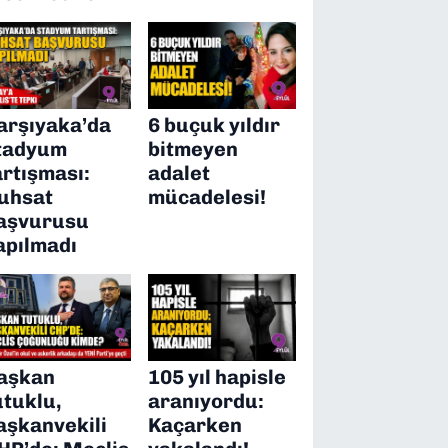
arşıyaka’da
6 buçuk yıldır
tadyum
bitmeyen
artışması:
adalet
uhsat
mücadelesi!
aşvurusu
apılmadı
aşkan
105 yıl hapisle
utuklu,
aranıyordu:
aşkanvekili
Kaçarken