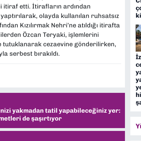
C
i itiraf etti. İtirafların ardından
ç
k
yaptırılarak, olayda kullanılan ruhsatsız
ndan Kızılırmak Nehri’ne atıldığı itirafta
lilerden Özcan Teryaki, işlemlerini
 tutuklanarak cezaevine gönderilirken,
yla serbest bırakıldı.
İ
c
y
y
y
h
ş
inizi yakmadan tatil yapabileceğiniz yer:
metleri de şaşırtıyor
Y