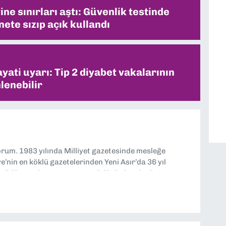
ne sınırları aştı: Güvenlik testinde
ete sızıp açık kullandı
ati uyarı: Tip 2 diyabet vakalarının
lenebilir
yorum. 1983 yılında Milliyet gazetesinde mesleğe
’nin en köklü gazetelerinden Yeni Asır’da 36 yıl
 müdür yardımcısı ve spor müdürü olarak görev
TV’de 7 yıl boyunca programlar hazırlayıp sundum. Şu
'nde editörlük yapıyorum