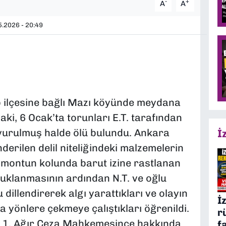
-
+
A
A
.2026 - 20:49
p ilçesine bağlı Mazı köyünde meydana
aki, 6 Ocak’ta torunları E.T. tarafından
 vurulmuş halde ölü bulundu. Ankara
İ
erilen delil niteliğindeki malzemelerin
 montun kolunda barut izine rastlanan
tutuklanmasının ardından N.T. ve oğlu
illendirerek algı yarattıkları ve olayın
İ
 yönlere çekmeye çalıştıkları öğrenildi.
r
ir 1. Ağır Ceza Mahkemesince hakkında
f