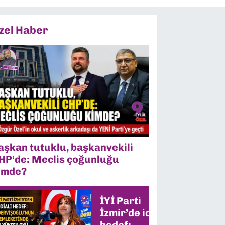
zel Haber
aşkan tutuklu, başkanvekili
HP’de: Meclis çoğunluğu
imde?
İYİ Parti
İzmir’de iddialı
hedef: