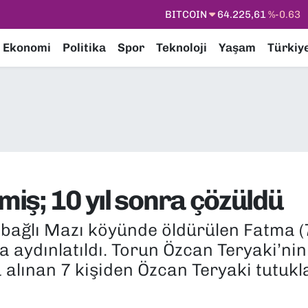
DOLAR
47,7143
%0.16
EURO
55,0317
%-0.02
Ekonomi
Politika
Spor
Teknoloji
Yaşam
Türkiy
STERLİN
64,2463
%0.07
GRAM ALTIN
6510.40
%0.45
BİST100
13.799
%70
BITCOIN
64.225,61
%-0.63
miş; 10 yıl sonra çözüldü
 bağlı Mazı köyünde öldürülen Fatma (7
ra aydınlatıldı. Torun Özcan Teryaki’nin 
ına alınan 7 kişiden Özcan Teryaki tutukl