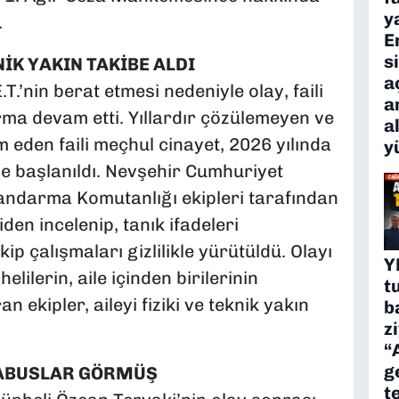
y
.
E
s
KNİK YAKIN TAKİBE ALDI
a
T.’nin berat etmesi nedeniyle olay, faili
a
ma devam etti. Yıllardır çözülemeyen ve
a
eden faili meçhul cinayet, 2026 yılında
y
e başlanıldı. Nevşehir Cumhuriyet
Jandarma Komutanlığı ekipleri tarafından
den incelenip, tanık ifadeleri
kip çalışmaları gizlilikle yürütüldü. Olayı
Y
lilerin, aile içinden birilerinin
t
n ekipler, aileyi fiziki ve teknik yakın
b
z
“
g
KABUSLAR GÖRMÜŞ
t