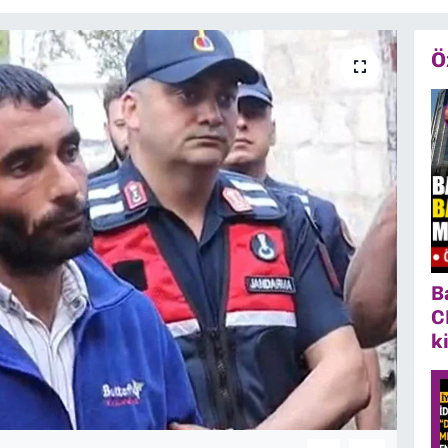
Ö
B
C
k