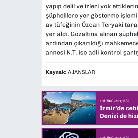
yapıp delil ve izleri yok ettiklerin
şüphelilere yer gösterme işlemi 
av tüfeğinin Özcan Teryaki tarafı
yer aldı. Gözaltına alınan şüphe
ardından çıkarıldığı mahkemece
annesi N.T. ise adli kontrol şartı
Kaynak:
AJANSLAR
EDITÖRÜN SEÇTIĞI
İzmir’de ceb
Denizi de hiz