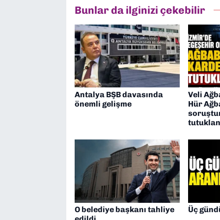
Bunlar da ilginizi çekebilir
Antalya BŞB davasında
Veli Ağb
önemli gelişme
Hür Ağb
soruştu
tutuklan
O belediye başkanı tahliye
Üç günd
edildi