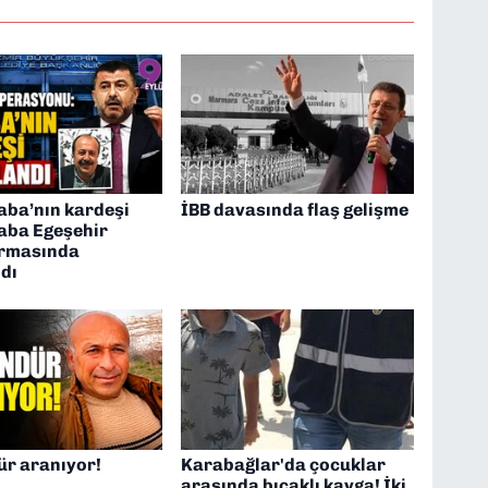
aba’nın kardeşi
İBB davasında flaş gelişme
aba Egeşehir
rmasında
dı
ür aranıyor!
Karabağlar'da çocuklar
arasında bıçaklı kavga! İki