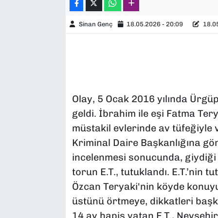
Sinan Genç
18.05.2026 - 20:09
18.05
Olay, 5 Ocak 2016 yılında Ürgü
geldi. İbrahim ile eşi Fatma Tery
müstakil evlerinde av tüfeğiyle
Kriminal Daire Başkanlığına gönd
incelenmesi sonucunda, giydiği
torun E.T., tutuklandı. E.T.’nin 
Özcan Teryaki'nin köyde konuyu d
üstünü örtmeye, dikkatleri başka
14 ay hapis yatan E.T., Nevşeh