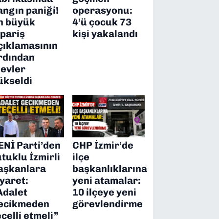
angın paniği!
operasyonu:
n büyük
4’ü çocuk 73
ipariş
kişi yakalandı
çıklamasının
rdından
levler
ükseldi
ENİ Parti’den
CHP İzmir’de
utuklu İzmirli
ilçe
aşkanlara
başkanlıklarına
iyaret:
yeni atamalar:
Adalet
10 ilçeye yeni
ecikmeden
görevlendirme
ecelli etmeli”