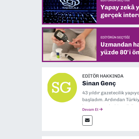
EDITÖRÜN SEÇTIĞI
Yapay zekâ yi
gerçek intern
EDITÖRÜN SEÇTIĞI
Uzmandan hay
yüzde 80'i ön
EDITÖR HAKKINDA
Sinan Genç
43 yıldır gazetecilik yapı
başladım. Ardından Türkiye
boyunca muhabir, editör,
Devam Et
yaptım. Ayrıca Yeni Asır 
anda Dokuz Eylül Gazetesi