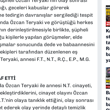
üpheli Özcan Teryaki’nin olay sonrası
ığı, geceleri kabuslar görerek
e tedirgin davranışlar sergilediği tespit
usunda Özcan Teryaki ve görüştüğü herkes
n derinleştirilmesiyle birlikte, şüpheli
K
s
u kişilerle yapılan görüşmeler, elde
t
çalışmalar sonucunda dede ve babaannesini
R
kipleri tarafından düzenlenen eş
b
yaki, annesi F.T., N.T., R.Ç., E.P., M.G.
y
F ETTİ
 Özcan Teryaki ile annesi N.T. cinayeti,
B
ekleştirdiklerini, cinayet olayını Özcan
t
T.’nin olaya tanıklık ettiğini, olay sonrası
b
et ederek olay yerinde detaylı temizlik