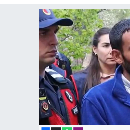
SAĞLIK
SPOR
TEKNOLOJİ
YAŞAM
YEREL YÖNETİMLER