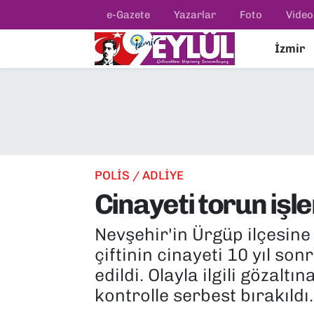
e-Gazete
Yazarlar
Foto
Video
İzmir
Resmi İlanlar
Konak Nöbetçi Eczaneler
BİLİM
Konak Hava Durumu
DÜNYA
Konak Trafik Yoğunluk Haritası
EĞİTİM
Süper Lig Puan Durumu ve Fikstür
POLİS / ADLİYE
Cinayeti torun işle
EKONOMİ
Tüm Manşetler
Nevşehir'in Ürgüp ilçesine
KÜLTÜR SANAT
Son Dakika Haberleri
çiftinin cinayeti 10 yıl son
MAGAZİN
Haber Arşivi
edildi. Olayla ilgili gözalt
kontrolle serbest bırakıldı.
POLİTİKA