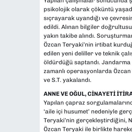
Yapılan çalışmalar sonucunda ş
psikolojik olarak çöküntü yaşad
sıçrayarak uyandığı ve çevresin
edildi. Alınan bilgiler doğrult
yakın takibe alındı. Soruşturmanı
Özcan Teryaki’nin irtibat kurduğ
edilen yeni deliller ve teknik 
öldürdüğü saptandı. Jandarma e
zamanlı operasyonlarda Özcan Ter
ve S.T. yakalandı.
ANNE VE OĞUL, CİNAYETİ İTİRA
Yapılan çapraz sorgulamalarında
‘aile içi husumet’ nedeniyle gerç
Teryaki’nin gerçekleştirdiğini, N.
Özcan Teryaki ile birlikte harek