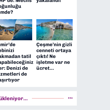
HP’de: Meclis
yakalandı!
oğunluğu
imde?
zmir’de
Çeşme’nin gizli
ebinizi
cenneti ortaya
akmadan tatil
çıktı! Ne
apabileceğiniz
işletme var ne
er: Denizi de
ücret…
izmetleri de
aşırtıyor
ükleniyor...