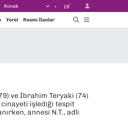
°
Konak
19
e
Yerel
Resmi İlanlar
9) ve İbrahim Teryaki (74)
cinayeti işlediği tespit
anırken, annesi N.T., adli