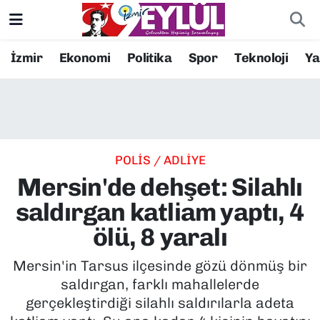
Resmi İlanlar
Konak Nöbetçi Eczaneler
İzmir
Ekonomi
Politika
Spor
Teknoloji
Y
BİLİM
Konak Hava Durumu
DÜNYA
Konak Trafik Yoğunluk Haritası
POLİS / ADLİYE
EĞİTİM
Süper Lig Puan Durumu ve Fikstür
Mersin'de dehşet: Silahlı
EKONOMİ
Tüm Manşetler
saldırgan katliam yaptı, 4
ölü, 8 yaralı
KÜLTÜR SANAT
Son Dakika Haberleri
Mersin'in Tarsus ilçesinde gözü dönmüş bir
MAGAZİN
Haber Arşivi
saldırgan, farklı mahallelerde
gerçekleştirdiği silahlı saldırılarla adeta
POLİTİKA