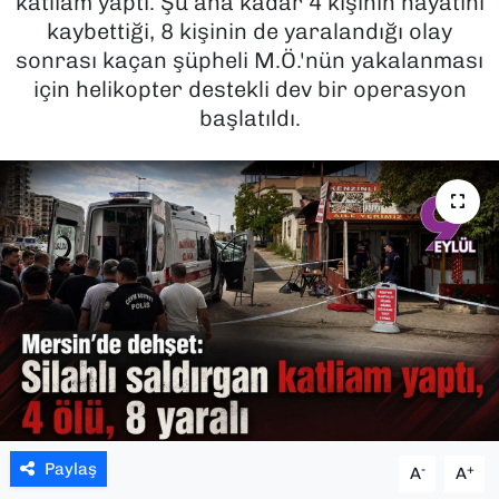
katliam yaptı. Şu ana kadar 4 kişinin hayatını
kaybettiği, 8 kişinin de yaralandığı olay
SAĞLIK
sonrası kaçan şüpheli M.Ö.'nün yakalanması
için helikopter destekli dev bir operasyon
SPOR
başlatıldı.
TEKNOLOJİ
YAŞAM
YEREL YÖNETİMLER
Paylaş
-
+
A
A