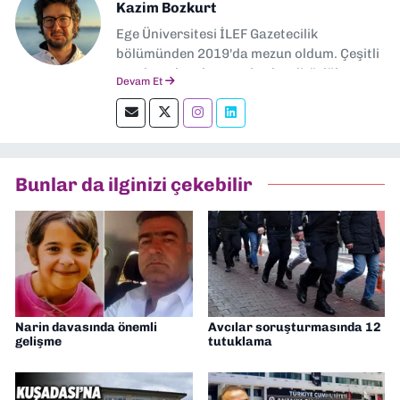
Kazim Bozkurt
Ege Üniversitesi İLEF Gazetecilik
bölümünden 2019'da mezun oldum. Çeşitli
yerel ve ulusal gazetelerde editörlük,
Devam Et
muhabirlik yaptım. Teknoloji bloglarını
okumayı severim.
Bunlar da ilginizi çekebilir
Narin davasında önemli
Avcılar soruşturmasında 12
gelişme
tutuklama