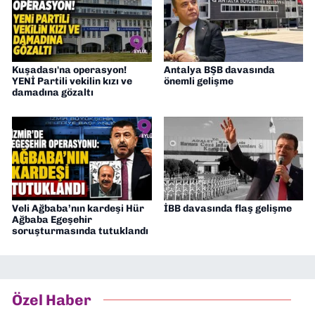
Kuşadası'na operasyon!
Antalya BŞB davasında
YENİ Partili vekilin kızı ve
önemli gelişme
damadına gözaltı
Veli Ağbaba’nın kardeşi Hür
İBB davasında flaş gelişme
Ağbaba Egeşehir
soruşturmasında tutuklandı
Özel Haber