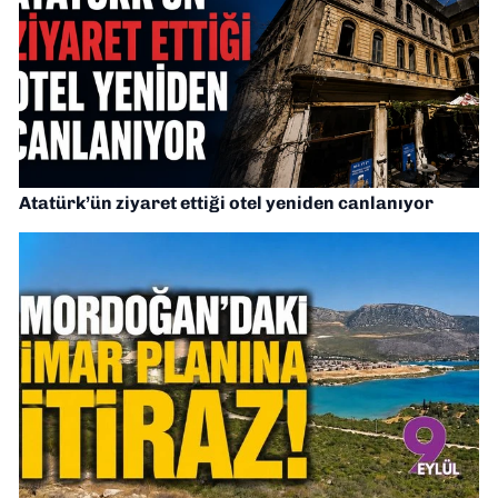
Atatürk’ün ziyaret ettiği otel yeniden canlanıyor