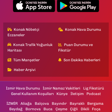
Konak Nöbetçi
Konak Hava Durumu
Eczaneler
Konak Trafik Yoğunluk
Puan Durumu ve
Haritası
Fikstür
Tüm Manşetler
Son Dakika Haberleri
Haber Arşivi
İzmir Hava Durumu
İzmir Namaz Vakitleri
Lig Fikstürü
Genel Kullanım Koşulları
Künye
İletişim
Podcast
İZMİR
Aliağa
Balçova
Bayındır
Bayraklı
Bergama
Beydağ
Bornova
Buca
Çeşme
Çiğli
Dikili
Foça