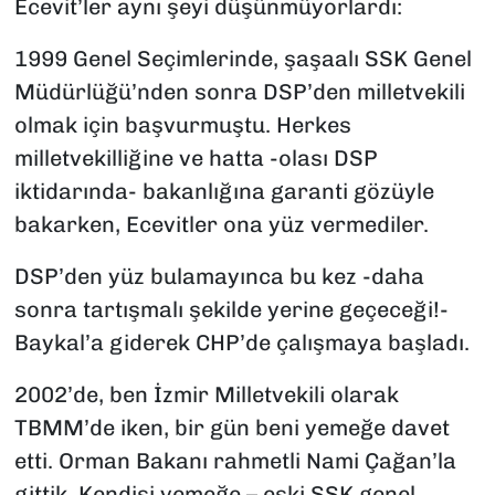
Ecevit’ler aynı şeyi düşünmüyorlardı:
1999 Genel Seçimlerinde, şaşaalı SSK Genel
Müdürlüğü’nden sonra DSP’den milletvekili
olmak için başvurmuştu. Herkes
milletvekilliğine ve hatta -olası DSP
iktidarında- bakanlığına garanti gözüyle
bakarken, Ecevitler ona yüz vermediler.
DSP’den yüz bulamayınca bu kez -daha
sonra tartışmalı şekilde yerine geçeceği!-
Baykal’a giderek CHP’de çalışmaya başladı.
2002’de, ben İzmir Milletvekili olarak
TBMM’de iken, bir gün beni yemeğe davet
etti. Orman Bakanı rahmetli Nami Çağan’la
gittik. Kendisi yemeğe – eski SSK genel