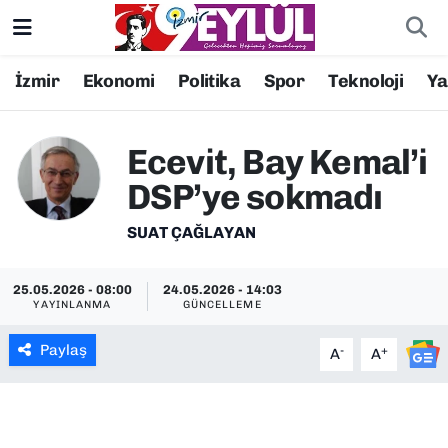
Resmi İlanlar
Konak Nöbetçi Eczaneler
İzmir
Ekonomi
Politika
Spor
Teknoloji
Y
BİLİM
Konak Hava Durumu
Ecevit, Bay Kemal’i
DÜNYA
Konak Trafik Yoğunluk Haritası
DSP’ye sokmadı
EĞİTİM
Süper Lig Puan Durumu ve Fikstür
SUAT ÇAĞLAYAN
EKONOMİ
Tüm Manşetler
25.05.2026 - 08:00
24.05.2026 - 14:03
YAYINLANMA
GÜNCELLEME
KÜLTÜR SANAT
Son Dakika Haberleri
Paylaş
-
+
A
A
MAGAZİN
Haber Arşivi
POLİTİKA