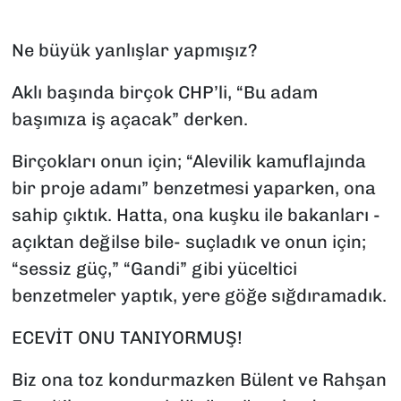
SAĞLIK
Ne büyük yanlışlar yapmışız?
SPOR
Aklı başında birçok CHP’li, “Bu adam
başımıza iş açacak” derken.
TEKNOLOJİ
Birçokları onun için; “Alevilik kamuflajında
YAŞAM
bir proje adamı” benzetmesi yaparken, ona
sahip çıktık. Hatta, ona kuşku ile bakanları -
YEREL YÖNETİMLER
açıktan değilse bile- suçladık ve onun için;
“sessiz güç,” “Gandi” gibi yüceltici
benzetmeler yaptık, yere göğe sığdıramadık.
ECEVİT ONU TANIYORMUŞ!
Biz ona toz kondurmazken Bülent ve Rahşan