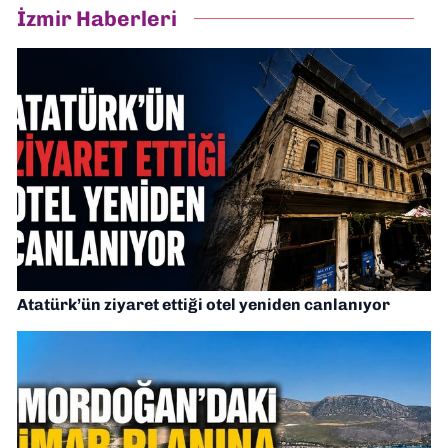
İzmir Haberleri
Atatürk’ün ziyaret ettiği otel yeniden canlanıyor