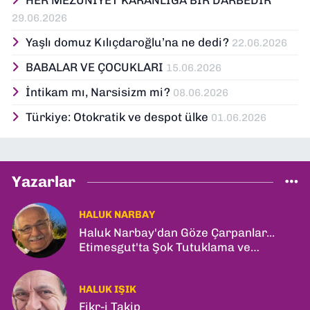
HER MEZUNİYET KARANLIĞA BİR DARBEDİR
29.06.2026
Yaşlı domuz Kılıçdaroğlu’na ne dedi?
22.06.2026
BABALAR VE ÇOCUKLARI
15.06.2026
İntikam mı, Narsisizm mi?
08.06.2026
Türkiye: Otokratik ve despot ülke
01.06.2026
Yazarlar
HALUK NARBAY
Haluk Narbay'dan Göze Çarpanlar...
Etimesgut'ta Şok Tutuklama ve
Ankara'da Şam Zirvesi!
HALUK IŞIK
Fikr-i Takip