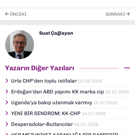
ÖNCEKI
SONRAKI
Suat Çağlayan
Yazarın Diğer Yazıları
Urla CHP’den toplu istifalar
03.08.2026
Erdoğan'dan ABD yapımı KK marka cip
28.07.2026
Uganda’ya bakıp utanmak varmış
20.07.2026
YENİ BİR SENDROM: KK-CHP
14.07.2026
Desperadolar-Butlancılar
06.07.2026