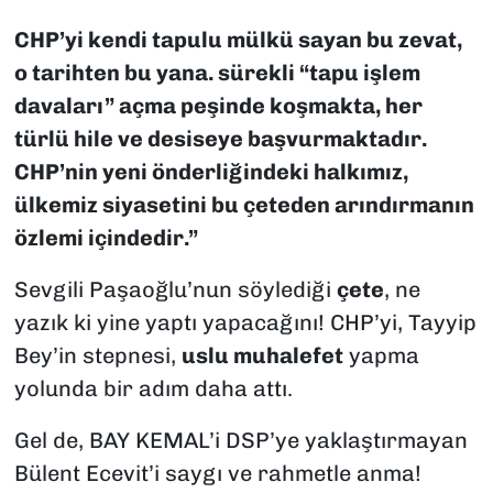
CHP’yi kendi tapulu mülkü sayan bu zevat,
o tarihten bu yana. sürekli “tapu işlem
davaları” açma peşinde koşmakta, her
türlü hile ve desiseye başvurmaktadır.
CHP’nin yeni önderliğindeki halkımız,
ülkemiz siyasetini bu çeteden arındırmanın
özlemi içindedir.”
Sevgili Paşaoğlu’nun söylediği
çete
, ne
yazık ki yine yaptı yapacağını! CHP’yi, Tayyip
Bey’in stepnesi,
uslu muhalefet
yapma
yolunda bir adım daha attı.
Gel de, BAY KEMAL’i DSP’ye yaklaştırmayan
Bülent Ecevit’i saygı ve rahmetle anma!