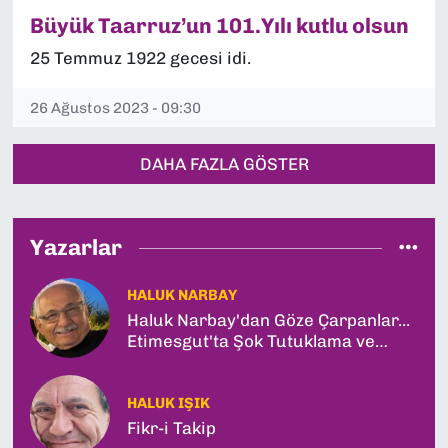
Büyük Taarruz’un 101.Yılı kutlu olsun
25 Temmuz 1922 gecesi idi.
26 Ağustos 2023 - 09:30
DAHA FAZLA GÖSTER
Yazarlar
HALUK NARBAY
Haluk Narbay'dan Göze Çarpanlar...
Etimesgut'ta Şok Tutuklama ve
Ankara'da Şam Zirvesi!
HALUK IŞIK
Fikr-i Takip