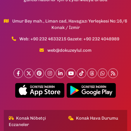
Umur Bey mah., Liman cad, Havagazı Yerleşkesi No:16/6
Konak / İzmir
Web: +90 232 4633215 Gazete: +90 232 4048989
web@dokuzeylul.com
Konak Nöbetçi
Konak Hava Durumu
Eczaneler