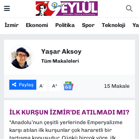
Resmi İlanlar
Konak Nöbetçi Eczaneler
İzmir
Ekonomi
Politika
Spor
Teknoloji
Y
BİLİM
Konak Hava Durumu
Yaşar Aksoy
DÜNYA
Konak Trafik Yoğunluk Haritası
Tüm Makaleleri
EĞİTİM
Süper Lig Puan Durumu ve Fikstür
Paylaş
-
+
15 Makale
A
A
EKONOMİ
Tüm Manşetler
KÜLTÜR SANAT
Son Dakika Haberleri
İLK KURŞUN İZMİR’DE ATILMADI MI?
MAGAZİN
Haber Arşivi
“Anadolu’nun çeşitli yerlerinde Emperyalizme
karşı atılan ilk kurşunlar çok hararetli bir
POLİTİKA
tartışma konusudur. Çünkü birçok yöre, ilk