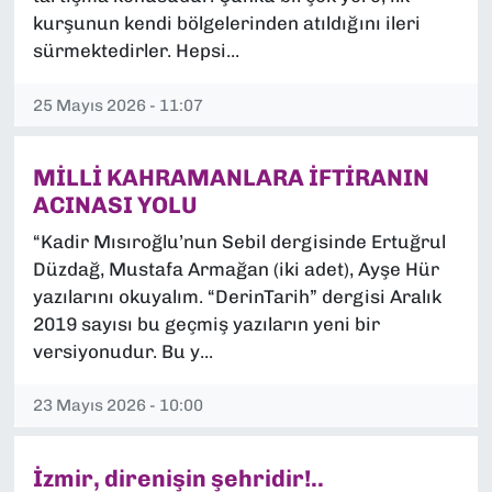
kurşunun kendi bölgelerinden atıldığını ileri
SAĞLIK
sürmektedirler. Hepsi...
SPOR
25 Mayıs 2026 - 11:07
TEKNOLOJİ
MİLLİ KAHRAMANLARA İFTİRANIN
ACINASI YOLU
YAŞAM
“Kadir Mısıroğlu’nun Sebil dergisinde Ertuğrul
YEREL YÖNETİMLER
Düzdağ, Mustafa Armağan (iki adet), Ayşe Hür
yazılarını okuyalım. “DerinTarih” dergisi Aralık
2019 sayısı bu geçmiş yazıların yeni bir
versiyonudur. Bu y...
23 Mayıs 2026 - 10:00
İzmir, direnişin şehridir!..