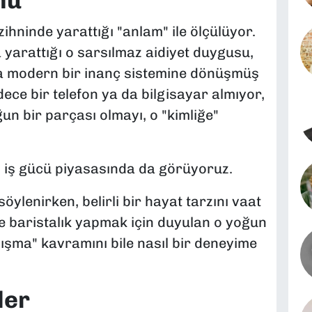
mu
ihninde yarattığı "anlam" ile ölçülüyor.
 yarattığı o sarsılmaz aidiyet duygusu,
eta modern bir inanç sistemine dönüşmüş
ce bir telefon ya da bilgisayar almıyor,
ğun bir parçası olmayı, o "kimliğe"
 iş gücü piyasasında da görüyoruz.
ylenirken, belirli bir hayat tarzını vaat
e baristalık yapmak için duyulan o yoğun
lışma" kavramını bile nasıl bir deneyime
ler