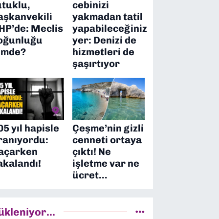
utuklu,
cebinizi
aşkanvekili
yakmadan tatil
HP’de: Meclis
yapabileceğiniz
oğunluğu
yer: Denizi de
imde?
hizmetleri de
şaşırtıyor
05 yıl hapisle
Çeşme’nin gizli
ranıyordu:
cenneti ortaya
açarken
çıktı! Ne
akalandı!
işletme var ne
ücret…
ükleniyor...