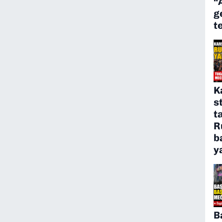
“
g
t
K
s
t
R
b
y
B