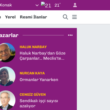
°
Konak
21
e
Yerel
Resmi İlanlar
azarlar
HALUK NARBAY
Haluk Narbay'dan Göze
Çarpanlar... Meclis'te
Tarihi Yasa Teklifi ve
Gabar Rekoru!
NURCAN KAYA
Ormanlar Yanarken
CENGIZ GÜVEN
Sendikalı işçi sayısı
azalıyor