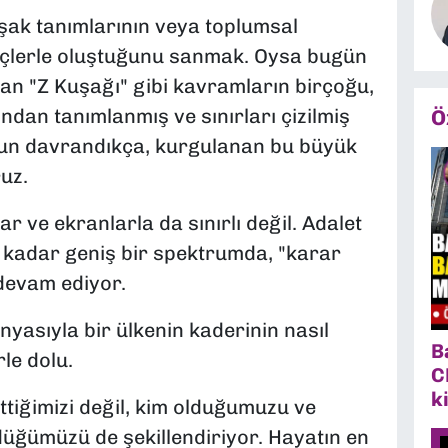
uşak tanımlarının veya toplumsal
eçlerle oluştuğunu sanmak. Oysa bugün
lan "Z Kuşağı" gibi kavramların birçoğu,
ndan tanımlanmış ve sınırları çizilmiş
Ö
ygun davrandıkça, kurgulanan bu büyük
ruz.
r ve ekranlarla da sınırlı değil. Adalet
e kadar geniş bir spektrumda, "karar
devam ediyor.
yasıyla bir ülkenin kaderinin nasıl
B
le dolu.
C
k
tiğimizi değil, kim olduğumuzu ve
ğümüzü de şekillendiriyor. Hayatın en