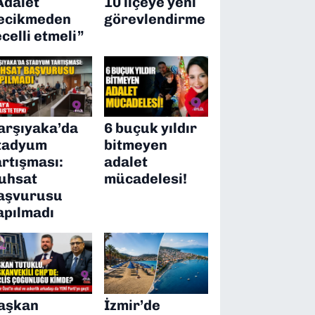
Adalet
10 ilçeye yeni
ecikmeden
görevlendirme
ecelli etmeli”
arşıyaka’da
6 buçuk yıldır
tadyum
bitmeyen
artışması:
adalet
uhsat
mücadelesi!
aşvurusu
apılmadı
aşkan
İzmir’de