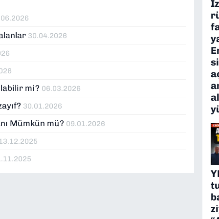
İ
r
.06.2026
f
alanlar
30.04.2026
y
E
026
s
2026
a
a
labilir mi?
06.03.2026
a
zayıf?
30.01.2026
y
Planı Mümkün mü?
09.01.2026
13.12.2025
1.11.2025
Y
t
b
z