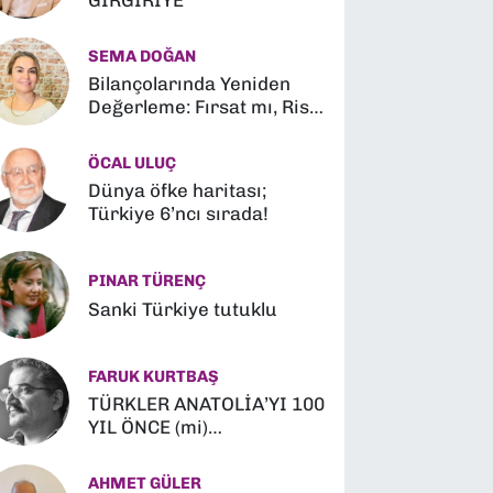
GIRGIRİYE
SEMA DOĞAN
Bilançolarında Yeniden
Değerleme: Fırsat mı, Risk
mi?
ÖCAL ULUÇ
Dünya öfke haritası;
Türkiye 6’ncı sırada!
PINAR TÜRENÇ
Sanki Türkiye tutuklu
FARUK KURTBAŞ
TÜRKLER ANATOLİA’YI 100
YIL ÖNCE (mi)
FETHETMİŞLER (?)
AHMET GÜLER