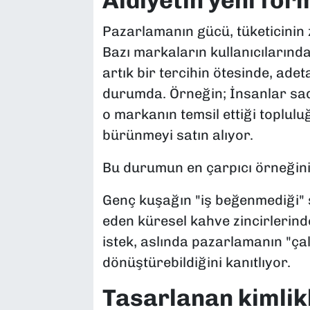
Aidiyetin yeni for
Pazarlamanın gücü, tüketicinin z
Bazı markaların kullanıcılarında
artık bir tercihin ötesinde, ad
durumda. Örneğin; İnsanlar sade
o markanın temsil ettiği toplulu
bürünmeyi satın alıyor.
Bu durumun en çarpıcı örneğini
Genç kuşağın "iş beğenmediği" sö
eden küresel kahve zincirlerind
istek, aslında pazarlamanın "ça
dönüştürebildiğini kanıtlıyor.
Tasarlanan kimlik