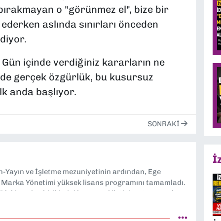
 bırakmayan o "görünmez el", bize bir
 ederken aslında sınırları önceden
diyor.
Gün içinde verdiğiniz kararların ne
i de gerçek özgürlük, bu kusursuz
lk anda başlıyor.
SONRAKI
İ
n-Yayın ve İşletme mezuniyetinin ardından, Ege
e Marka Yönetimi yüksek lisans programını tamamladı.
V’deki medya birikimini kurumsal iletişime taşıyarak;
ratejik markalaşma süreçlerine eşlik ediyor.