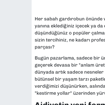
SAĞLIK
Her sabah gardırobun önünde ver
SPOR
yanına eklediğiniz içecek ya da d
TEKNOLOJİ
düşündüğünüz o popüler çalma l
sizin tercihiniz, ne kadarı prof
YAŞAM
parçası?
YEREL YÖNETİMLER
Bugün pazarlama, sadece bir ür
geçerek devasa bir "anlam üret
dünyada artık sadece nesneler de
bütünsel bir yaşam tarzı paketle
verdiğimizi düşünürken, aslında
"kestirme yollar" üzerinden yü