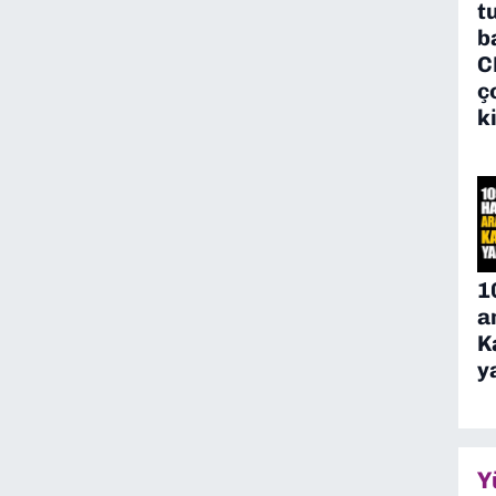
t
b
C
ç
k
1
a
K
y
Y