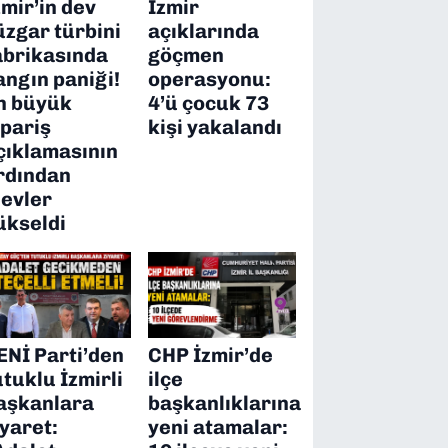
zmir’in dev
İzmir
üzgar türbini
açıklarında
abrikasında
göçmen
angın paniği!
operasyonu:
n büyük
4’ü çocuk 73
ipariş
kişi yakalandı
çıklamasının
rdından
levler
ükseldi
ENİ Parti’den
CHP İzmir’de
utuklu İzmirli
ilçe
aşkanlara
başkanlıklarına
iyaret:
yeni atamalar: