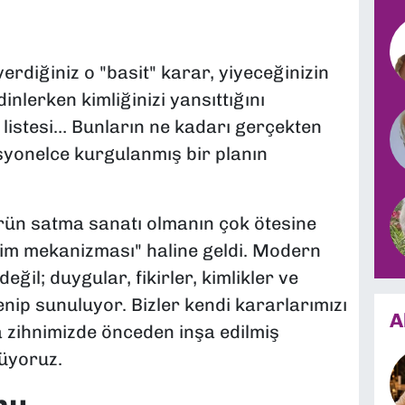
diğiniz o "basit" karar, yiyeceğinizin
inlerken kimliğinizi yansıttığını
istesi… Bunların ne kadarı gerçekten
esyonelce kurgulanmış bir planın
ün satma sanatı olmanın çok ötesine
im mekanizması" haline geldi. Modern
ğil; duygular, fikirler, kimlikler ve
nip sunuluyor. Bizler kendi kararlarımızı
A
 zihnimizde önceden inşa edilmiş
rüyoruz.