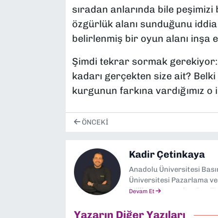
sıradan anlarında bile peşimizi
özgürlük alanı sunduğunu iddia
belirlenmiş bir oyun alanı inşa e
Şimdi tekrar sormak gerekiyor: 
kadarı gerçekten size ait? Belk
kurgunun farkına vardığımız o i
ÖNCEKI
Kadir Çetinkaya
Anadolu Üniversitesi Bası
Üniversitesi Pazarlama v
Milliyet Gazetesi ve Ben T
Devam Et
bugün yeni girişimlerin st
Yazarın Diğer Yazıları