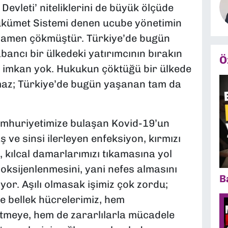
evleti’ niteliklerini de büyük ölçüde
ükümet Sistemi denen ucube yönetimin
mamen çökmüştür. Türkiye’de bugün
ancı bir ülkedeki yatırımcının bırakın
Ö
e imkan yok. Hukukun çöktüğü bir ülkede
maz; Türkiye’de bugün yaşanan tam da
umhuriyetimize bulaşan Kovid-19’un
 ve sinsi ilerleyen enfeksiyon, kırmızı
, kılcal damarlarımızı tıkamasına yol
 oksijenlenmesini, yani nefes almasını
B
yor. Aşılı olmasak işimiz çok zordu;
e bellek hücrelerimiz, hem
ltmeye, hem de zararlılarla mücadele