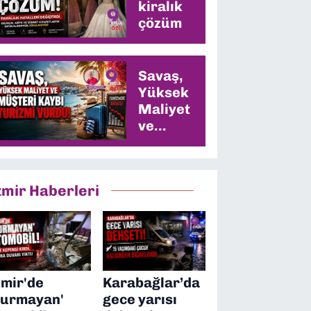
kiralık
çözüm
Savaş,
Yüksek
Maliyet
ve
Müşteri
Kaybı
Turizmi
zmir Haberleri
Vurdu
zmir'de
Karabağlar’da
durmayan'
gece yarısı