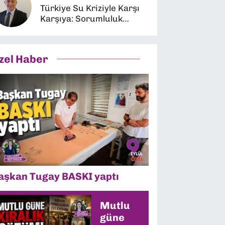
Türkiye Su Kriziyle Karşı
Karşıya: Sorumluluk
Kimin?
zel Haber
aşkan Tugay BASKI yaptı
Mutlu
güne