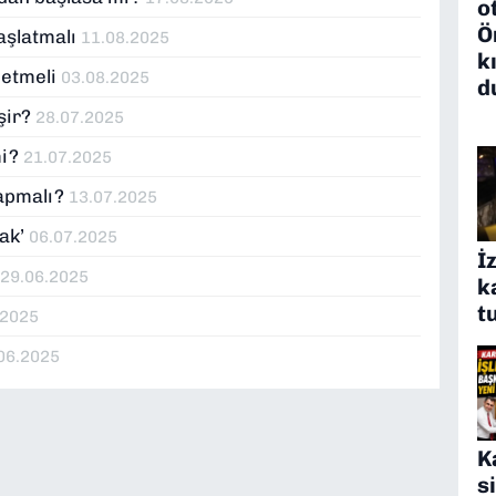
o
Ö
aşlatmalı
11.08.2025
k
 etmeli
03.08.2025
d
eşir?
28.07.2025
mi?
21.07.2025
yapmalı?
13.07.2025
mak’
06.07.2025
İ
!
29.06.2025
k
t
.2025
06.2025
K
s