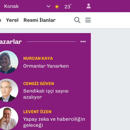
°
Konak
23
e
Yerel
Resmi İlanlar
azarlar
NURCAN KAYA
Ormanlar Yanarken
CENGIZ GÜVEN
Sendikalı işçi sayısı
azalıyor
LEVENT ÖZEN
Yapay zeka ve haberciliğin
geleceği