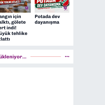
angın için
Potada dev
alktı, gölete
dayanışma
ert indi!
üyük tehlike
tlattı
ükleniyor...