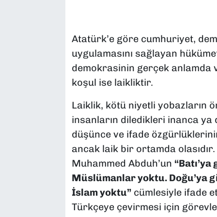
SAĞLIK
Atatürk’e göre cumhuriyet, demo
SPOR
uygulamasını sağlayan hükümet 
TEKNOLOJİ
demokrasinin gerçek anlamda va
koşul ise laikliktir.
YAŞAM
Laiklik, kötü niyetli yobazların 
YEREL YÖNETİMLER
insanların diledikleri inanca ya
düşünce ve ifade özgürlüklerini
ancak laik bir ortamda olasıdır.
Muhammed Abduh’un
“Batı’ya 
Müslümanlar yoktu. Doğu’ya gi
İslam yoktu”
cümlesiyle ifade et
Türkçeye çevirmesi için görevle