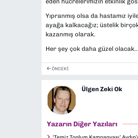
eden hücrelerimizin etkinlik gö
Yıpranmış olsa da hastamız iyil
ayağa kalkacağız; üstelik birçok
kazanmış olarak.
Her şey çok daha güzel olacak
ÖNCEKI
Ülgen Zeki Ok
Yazarın Diğer Yazıları
‘Temiz Toplum Kampanyası’ Aydın