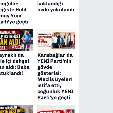
engeler
saklandığı
eğişti: Helil
evde yakalandı
ınay Yeni
arti’ye geçti
ayraklı’da
Karabağlar’da
ile içi dehşet
YENİ Parti’nin
an aldı: Baba
gövde
utuklandı!
gösterisi:
Meclis üyeleri
istifa etti,
çoğunluk YENİ
Parti’ye geçti