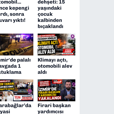
tomobil...
dehşeti: 15
nce kepengi
yaşındaki
ırdı, sonra
çocuk
uvarı yıktı!
kalbinden
bıçaklandı
zmir'de palalı
Klimayı açtı,
avgada 1
otomobili alev
utuklama
aldı
arabağlar’da
Firari başkan
iyasi
yardımcısı