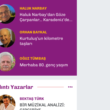
HALUK NARBAY
Haluk Narbay'dan Göze
Çarpanlar... Karadeniz’de
Türk Gemisine Vuruş ve
İlk Kadın General!
ORHAN BAYKAL
Kurtuluş’un kilometre
taşları
OĞUZ TÜMBAŞ
Merhaba 80. genç yaşım
lıntı Yazarlar
BEKTAŞ TÜRK
BİR MÜZİKAL ANALİZİ: