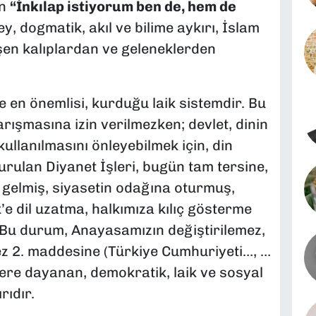
in
“
İnkılap istiyorum ben de, hem de
y, dogmatik, akıl ve bilime aykırı, İslam
işen kalıplardan ve geleneklerden
e en önemlisi, kurduğu laik sistemdir. Bu
arışmasına izin verilmezken; devlet, dinin
ullanılmasını önleyebilmek için, din
kurulan Diyanet İşleri, bugün tam tersine,
e gelmiş, siyasetin odağına oturmuş,
e dil uzatma, halkımıza kılıç gösterme
. Bu durum, Anayasamızın değiştirilemez,
mez 2. maddesine (Türkiye Cumhuriyeti…, …
elere dayanan, demokratik, laik ve sosyal
rıdır.