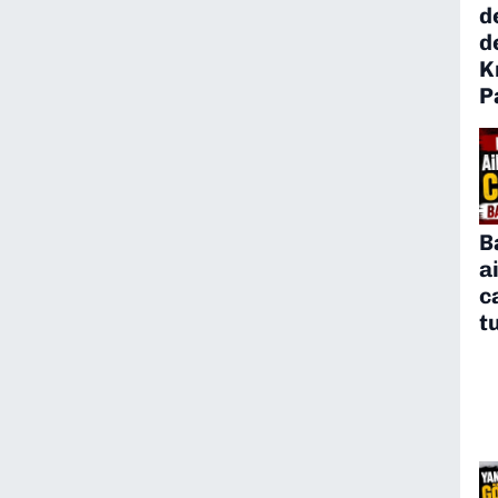
d
d
K
P
B
a
c
t