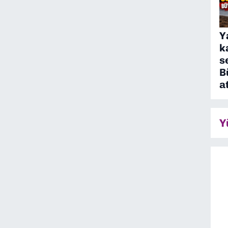
Y
k
s
B
a
Y