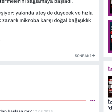
stermelerini sağlamaya başladı.
eşiyor; yakında ateş de düşecek ve hızla
 zararlı mikroba karşı doğal bağışıklık
…
SONRAKI
İ
İ
'
’dan başlasa mı?
17.08.2025