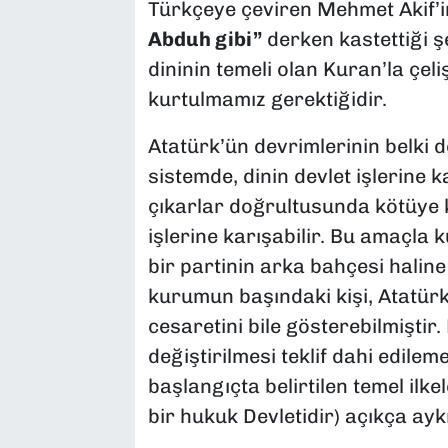
Türkçeye çeviren Mehmet Akif’
Abduh gibi”
derken kastettiği şe
dininin temeli olan Kuran’la çel
kurtulmamız gerektiğidir.
Atatürk’ün devrimlerinin belki d
sistemde, dinin devlet işlerine k
çıkarlar doğrultusunda kötüye k
işlerine karışabilir. Bu amaçla 
bir partinin arka bahçesi halin
kurumun başındaki kişi, Atatürk’
cesaretini bile gösterebilmiştir
değiştirilmesi teklif dahi edile
başlangıçta belirtilen temel ilk
bir hukuk Devletidir) açıkça aykı