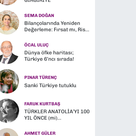
GIRGIRİYE
SEMA DOĞAN
Bilançolarında Yeniden
Değerleme: Fırsat mı, Risk
mi?
ÖCAL ULUÇ
Dünya öfke haritası;
Türkiye 6’ncı sırada!
PINAR TÜRENÇ
Sanki Türkiye tutuklu
FARUK KURTBAŞ
TÜRKLER ANATOLİA’YI 100
YIL ÖNCE (mi)
FETHETMİŞLER (?)
AHMET GÜLER