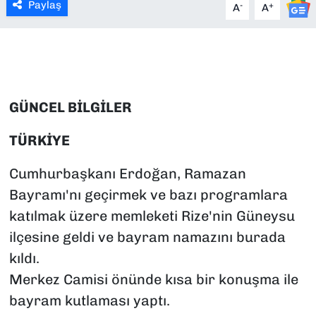
Paylaş
-
+
A
A
SAĞLIK
SPOR
TEKNOLOJİ
GÜNCEL BİLGİLER
YAŞAM
TÜRKİYE
YEREL YÖNETİMLER
Cumhurbaşkanı Erdoğan, Ramazan
Bayramı'nı geçirmek ve bazı programlara
katılmak üzere memleketi Rize'nin Güneysu
ilçesine geldi ve bayram namazını burada
kıldı.
Merkez Camisi önünde kısa bir konuşma ile
bayram kutlaması yaptı.