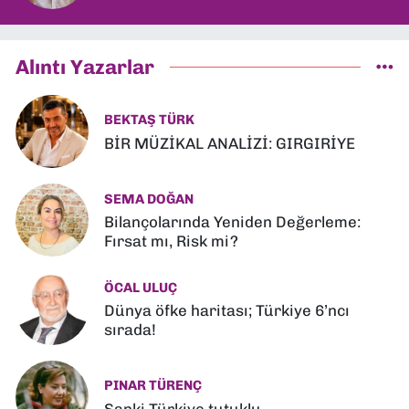
Alıntı Yazarlar
BEKTAŞ TÜRK
BİR MÜZİKAL ANALİZİ: GIRGIRİYE
SEMA DOĞAN
Bilançolarında Yeniden Değerleme:
Fırsat mı, Risk mi?
ÖCAL ULUÇ
Dünya öfke haritası; Türkiye 6’ncı
sırada!
PINAR TÜRENÇ
Sanki Türkiye tutuklu