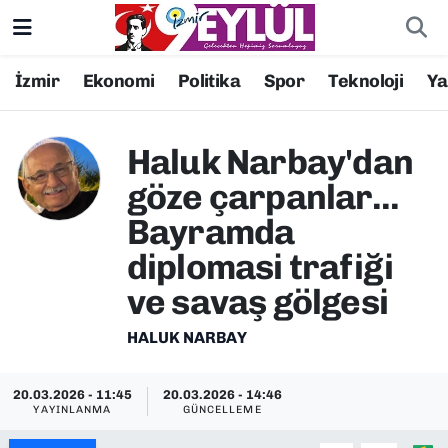
Resmi İlanlar
Konak Nöbetçi Eczaneler
İzmir
Ekonomi
Politika
Spor
Teknoloji
Y
BİLİM
Konak Hava Durumu
Haluk Narbay'dan
DÜNYA
Konak Trafik Yoğunluk Haritası
göze çarpanlar...
Bayramda
EĞİTİM
Süper Lig Puan Durumu ve Fikstür
diplomasi trafiği
EKONOMİ
Tüm Manşetler
ve savaş gölgesi
KÜLTÜR SANAT
Son Dakika Haberleri
HALUK NARBAY
MAGAZİN
Haber Arşivi
20.03.2026 - 11:45
20.03.2026 - 14:46
YAYINLANMA
GÜNCELLEME
POLİTİKA