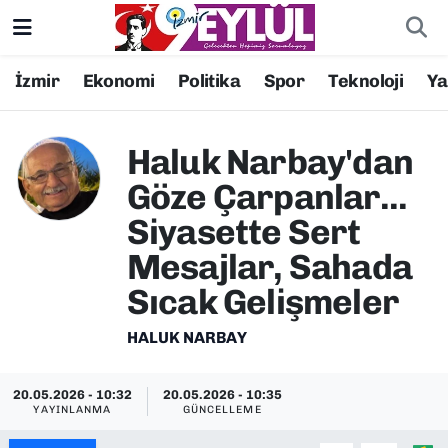
Resmi İlanlar
Konak Nöbetçi Eczaneler
İzmir
Ekonomi
Politika
Spor
Teknoloji
Y
BİLİM
Konak Hava Durumu
Haluk Narbay'dan
DÜNYA
Konak Trafik Yoğunluk Haritası
Göze Çarpanlar...
Siyasette Sert
EĞİTİM
Süper Lig Puan Durumu ve Fikstür
Mesajlar, Sahada
EKONOMİ
Tüm Manşetler
Sıcak Gelişmeler
KÜLTÜR SANAT
Son Dakika Haberleri
HALUK NARBAY
MAGAZİN
Haber Arşivi
20.05.2026 - 10:32
20.05.2026 - 10:35
YAYINLANMA
GÜNCELLEME
POLİTİKA