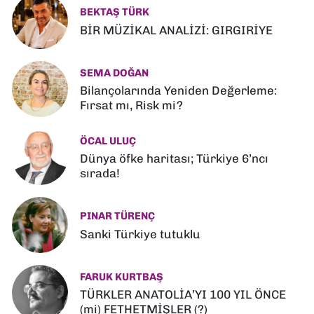
BEKTAŞ TÜRK
BİR MÜZİKAL ANALİZİ: GIRGIRİYE
SEMA DOĞAN
Bilançolarında Yeniden Değerleme:
Fırsat mı, Risk mi?
ÖCAL ULUÇ
Dünya öfke haritası; Türkiye 6’ncı
sırada!
PINAR TÜRENÇ
Sanki Türkiye tutuklu
FARUK KURTBAŞ
TÜRKLER ANATOLİA’YI 100 YIL ÖNCE
(mi) FETHETMİŞLER (?)