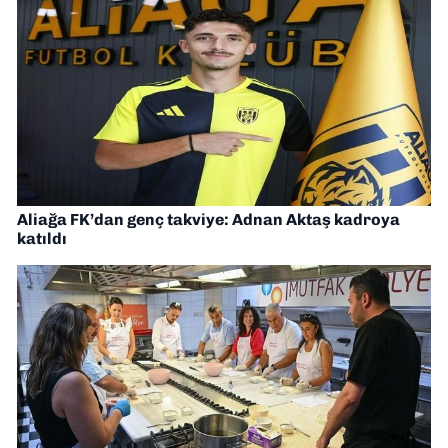
Aliağa FK’dan genç takviye: Adnan Aktaş kadroya
katıldı