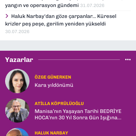
yangın ve operasyon gündemi
31.07.2026
Haluk Narbay'dan göze çarpanlar... Küresel
krizler peş peşe, gerilim yeniden yükseldi
30.07.2026
Yazarlar
ÖZGE GÜNERKEN
Kara yıldönümü
ATILLA KÖPRÜLÜOĞLU
Manisa’nın Yaşayan Tarihi BEDRİYE
HOCA’nın 30 Yıl Sonra Gün Işığına
Çıkan Son Kitabı; “YİTİRİLMİŞ YILLAR”
HALUK NARBAY