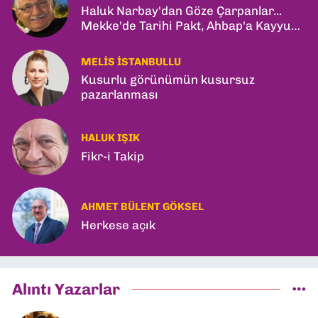
Haluk Narbay'dan Göze Çarpanlar...
Mekke'de Tarihi Pakt, Ahbap'a Kayyum
ve Kerkük Hamlesi!
MELIS İSTANBULLU
Kusurlu görünümün kusursuz
pazarlanması
HALUK IŞIK
Fikr-i Takip
AHMET BÜLENT GÖKSEL
Herkese açık
Alıntı Yazarlar