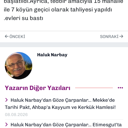
başlatıldı.Ayrıca, tedbir amacıyla 15 mahalle
ile 7 köyün geçici olarak tahliyesi yapıldı
.evleri su bastı
ÖNCEKI
SONRAKI
Haluk Narbay
Yazarın Diğer Yazıları
Haluk Narbay'dan Göze Çarpanlar... Mekke'de
Tarihi Pakt, Ahbap'a Kayyum ve Kerkük Hamlesi!
08.08.2026
Haluk Narbay'dan Göze Çarpanlar... Etimesgut'ta