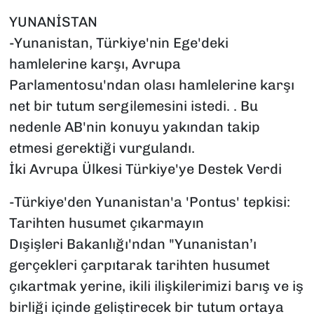
YUNANİSTAN
-Yunanistan, Türkiye'nin Ege'deki
hamlelerine karşı, Avrupa
Parlamentosu'ndan olası hamlelerine karşı
net bir tutum sergilemesini istedi. . Bu
nedenle AB'nin konuyu yakından takip
etmesi gerektiği vurgulandı.
İki Avrupa Ülkesi Türkiye'ye Destek Verdi
-Türkiye'den Yunanistan'a 'Pontus' tepkisi:
Tarihten husumet çıkarmayın
Dışişleri Bakanlığı'ndan "Yunanistan’ı
gerçekleri çarpıtarak tarihten husumet
çıkartmak yerine, ikili ilişkilerimizi barış ve iş
birliği içinde geliştirecek bir tutum ortaya