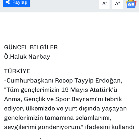
Paylaş
-
+
A
A
SAĞLIK
SPOR
TEKNOLOJİ
GÜNCEL BİLGİLER
Ö.Haluk Narbay
YAŞAM
TÜRKİYE
YEREL YÖNETİMLER
-Cumhurbaşkanı Recep Tayyip Erdoğan,
"Tüm gençlerimizin 19 Mayıs Atatürk'ü
Anma, Gençlik ve Spor Bayramı'nı tebrik
ediyor, ülkemizde ve yurt dışında yaşayan
gençlerimizin tamamına selamlarımı,
sevgilerimi gönderiyorum." ifadesini kullandı