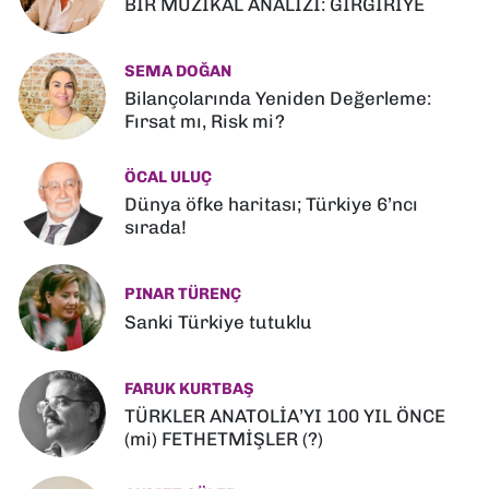
BİR MÜZİKAL ANALİZİ: GIRGIRİYE
SEMA DOĞAN
Bilançolarında Yeniden Değerleme:
Fırsat mı, Risk mi?
ÖCAL ULUÇ
Dünya öfke haritası; Türkiye 6’ncı
sırada!
PINAR TÜRENÇ
Sanki Türkiye tutuklu
FARUK KURTBAŞ
TÜRKLER ANATOLİA’YI 100 YIL ÖNCE
(mi) FETHETMİŞLER (?)