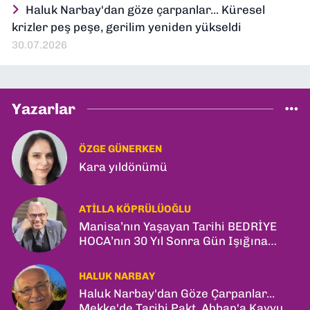
Haluk Narbay'dan göze çarpanlar... Küresel
krizler peş peşe, gerilim yeniden yükseldi
30.07.2026
Yazarlar
ÖZGE GÜNERKEN
Kara yıldönümü
ATILLA KÖPRÜLÜOĞLU
Manisa’nın Yaşayan Tarihi BEDRİYE
HOCA’nın 30 Yıl Sonra Gün Işığına
Çıkan Son Kitabı; “YİTİRİLMİŞ YILLAR”
HALUK NARBAY
Haluk Narbay'dan Göze Çarpanlar...
Mekke'de Tarihi Pakt, Ahbap'a Kayyum