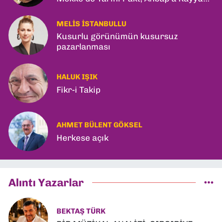
ve Kerkük Hamlesi!
MELIS İSTANBULLU
Kusurlu görünümün kusursuz
pazarlanması
HALUK IŞIK
Fikr-i Takip
AHMET BÜLENT GÖKSEL
Herkese açık
Alıntı Yazarlar
BEKTAŞ TÜRK