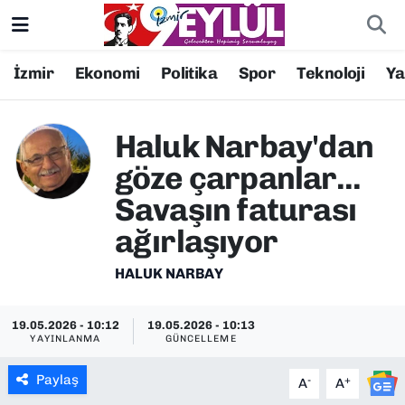
Resmi İlanlar
Konak Nöbetçi Eczaneler
İzmir
Ekonomi
Politika
Spor
Teknoloji
Y
BİLİM
Konak Hava Durumu
Haluk Narbay'dan
DÜNYA
Konak Trafik Yoğunluk Haritası
göze çarpanlar...
Savaşın faturası
EĞİTİM
Süper Lig Puan Durumu ve Fikstür
ağırlaşıyor
EKONOMİ
Tüm Manşetler
HALUK NARBAY
KÜLTÜR SANAT
Son Dakika Haberleri
19.05.2026 - 10:12
19.05.2026 - 10:13
YAYINLANMA
GÜNCELLEME
MAGAZİN
Haber Arşivi
Paylaş
-
+
A
A
POLİTİKA