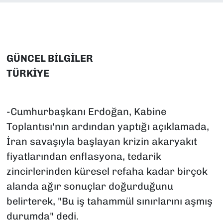
SAĞLIK
SPOR
GÜNCEL BİLGİLER
TEKNOLOJİ
TÜRKİYE
YAŞAM
-Cumhurbaşkanı Erdoğan, Kabine
YEREL YÖNETİMLER
Toplantısı'nın ardından yaptığı açıklamada,
İran savaşıyla başlayan krizin akaryakıt
fiyatlarından enflasyona, tedarik
zincirlerinden küresel refaha kadar birçok
alanda ağır sonuçlar doğurduğunu
belirterek, "Bu iş tahammül sınırlarını aşmış
durumda" dedi.