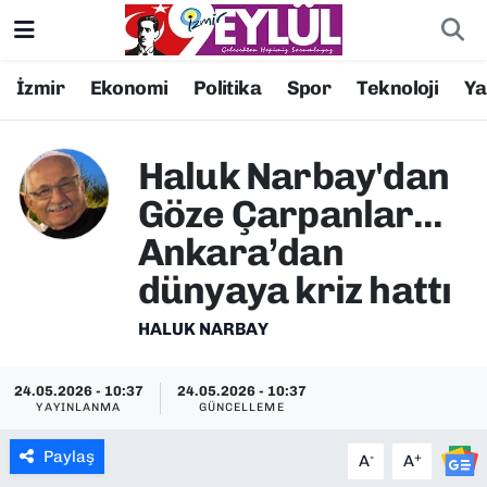
Resmi İlanlar
Konak Nöbetçi Eczaneler
İzmir
Ekonomi
Politika
Spor
Teknoloji
Y
BİLİM
Konak Hava Durumu
Haluk Narbay'dan
DÜNYA
Konak Trafik Yoğunluk Haritası
Göze Çarpanlar...
Ankara’dan
EĞİTİM
Süper Lig Puan Durumu ve Fikstür
dünyaya kriz hattı
EKONOMİ
Tüm Manşetler
HALUK NARBAY
KÜLTÜR SANAT
Son Dakika Haberleri
24.05.2026 - 10:37
24.05.2026 - 10:37
YAYINLANMA
GÜNCELLEME
MAGAZİN
Haber Arşivi
Paylaş
-
+
A
A
POLİTİKA