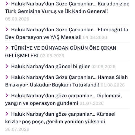
Haluk Narbay'dan Göze Çarpanlar... Karadeniz’de
Türk Gemisine Vuruş ve İlk Kadın General!
05.08.2026
Haluk Narbay'dan Göze Çarpanlar... Etimesgut'ta
Dev Operasyon ve YAŞ Mesaisi!
04.08.2026
TÜRKİYE VE DÜNYADAN GÜNÜN ÖNE ÇIKAN
GELİŞMELERİ
03.08.2026
Haluk Narbay’dan güncel bilgiler
02.08.2026
Haluk Narbay'dan Göze Çarpanlar... Hamas Silah
Bırakıyor, Üsküdar Başkanı Tutuklandı!
01.08.2026
Haluk Narbay'dan göze çarpanlar... Diplomasi,
yangın ve operasyon gündemi
31.07.2026
Haluk Narbay'dan göze çarpanlar... Küresel
krizler peş peşe, gerilim yeniden yükseldi
30.07.2026