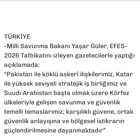
SAĞLIK
SPOR
TÜRKİYE
TEKNOLOJİ
-Milli Savunma Bakanı Yaşar Güler, EFES-
2026 Tatbikatını izleyen gazetecilerle yaptığı
YAŞAM
açıklamada:
“Pakistan ile köklü askerî ilişkilerimiz, Katar
YEREL YÖNETİMLER
ile yüksek seviyeli stratejik iş birliğimiz ve
Suudi Arabistan başta olmak üzere Körfez
ülkeleriyle gelişen savunma ve güvenlik
temelli temaslarımız; karşılıklı güvene, ortak
güvenlik anlayışına ve bölgesel istikrarın
güçlendirilmesine dayanmaktadır”