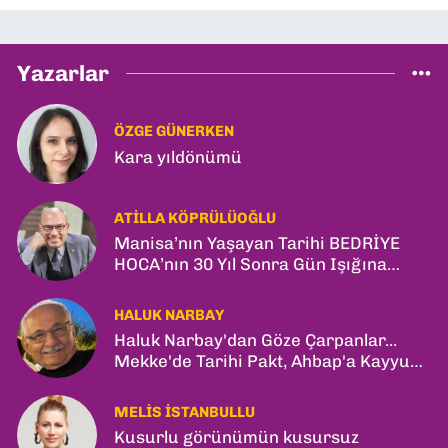
Yazarlar
ÖZGE GÜNERKEN
Kara yıldönümü
ATILLA KÖPRÜLÜOĞLU
Manisa’nın Yaşayan Tarihi BEDRİYE
HOCA’nın 30 Yıl Sonra Gün Işığına
Çıkan Son Kitabı; “YİTİRİLMİŞ YILLAR”
HALUK NARBAY
Haluk Narbay'dan Göze Çarpanlar...
Mekke'de Tarihi Pakt, Ahbap'a Kayyum
ve Kerkük Hamlesi!
MELIS İSTANBULLU
Kusurlu görünümün kusursuz