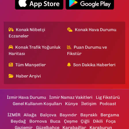
Konak Nöbetçi
Konak Hava Durumu
Eczaneler
Konak Trafik Yoğunluk
Puan Durumu ve
Haritası
Fikstür
Tüm Manşetler
Son Dakika Haberleri
Haber Arşivi
İzmir Hava Durumu
İzmir Namaz Vakitleri
Lig Fikstürü
Genel Kullanım Koşulları
Künye
İletişim
Podcast
İZMİR
Aliağa
Balçova
Bayındır
Bayraklı
Bergama
Beydağ
Bornova
Buca
Çeşme
Çiğli
Dikili
Foça
Gaziemir
Güzelbahçe
Karabağlar
Karaburun