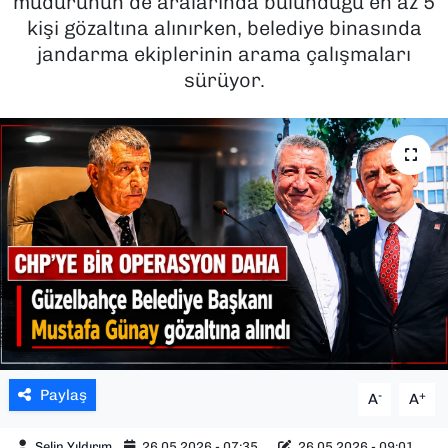
müdürünün de aralarında bulunduğu en az 5
kişi gözaltına alınırken, belediye binasında
SAĞLIK
jandarma ekiplerinin arama çalışmaları
sürüyor.
SPOR
TEKNOLOJİ
YAŞAM
YEREL YÖNETİMLER
Paylaş
-
+
A
A
Selin Yıldırım
26.05.2026 - 07:35
26.05.2026 - 09:01