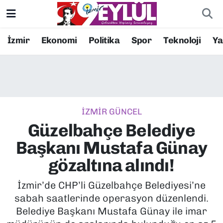
Resmi İlanlar
Konak Nöbetçi Eczaneler
İzmir
Ekonomi
Politika
Spor
Teknoloji
Y
BİLİM
Konak Hava Durumu
DÜNYA
Konak Trafik Yoğunluk Haritası
İZMİR GÜNCEL
EĞİTİM
Süper Lig Puan Durumu ve Fikstür
Güzelbahçe Belediye
EKONOMİ
Tüm Manşetler
Başkanı Mustafa Günay
gözaltına alındı!
KÜLTÜR SANAT
Son Dakika Haberleri
İzmir’de CHP’li Güzelbahçe Belediyesi’ne
MAGAZİN
Haber Arşivi
sabah saatlerinde operasyon düzenlendi.
Belediye Başkanı Mustafa Günay ile imar
POLİTİKA