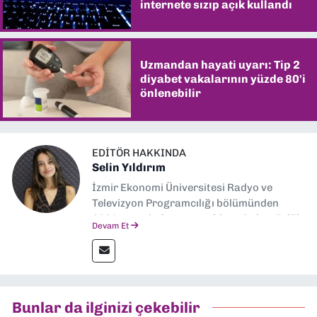
internete sızıp açık kullandı
Uzmandan hayati uyarı: Tip 2
diyabet vakalarının yüzde 80'i
önlenebilir
EDITÖR HAKKINDA
Selin Yıldırım
İzmir Ekonomi Üniversitesi Radyo ve
Televizyon Programcılığı bölümünden
2024 senesinde mezun oldum. Dokuz Eylül
Devam Et
Gazetesi'nde spor yazarlığı yaparken,
editörlük görevini de üstleniyorum.
Bunlar da ilginizi çekebilir