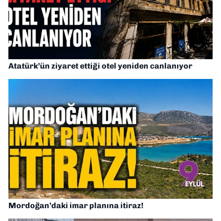
Atatürk’ün ziyaret ettiği otel yeniden canlanıyor
Mordoğan’daki imar planına itiraz!