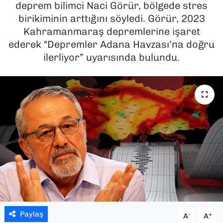
deprem bilimci Naci Görür, bölgede stres
birikiminin arttığını söyledi. Görür, 2023
SAĞLIK
Kahramanmaraş depremlerine işaret
ederek “Depremler Adana Havzası’na doğru
SPOR
ilerliyor” uyarısında bulundu.
TEKNOLOJİ
YAŞAM
YEREL YÖNETİMLER
Paylaş
-
+
A
A