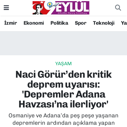
Resmi İlanlar
Konak Nöbetçi Eczaneler
İzmir
Ekonomi
Politika
Spor
Teknoloji
Y
BİLİM
Konak Hava Durumu
DÜNYA
Konak Trafik Yoğunluk Haritası
YAŞAM
EĞİTİM
Süper Lig Puan Durumu ve Fikstür
Naci Görür’den kritik
EKONOMİ
Tüm Manşetler
deprem uyarısı:
'Depremler Adana
KÜLTÜR SANAT
Son Dakika Haberleri
Havzası’na ilerliyor'
MAGAZİN
Haber Arşivi
Osmaniye ve Adana’da peş peşe yaşanan
depremlerin ardından açıklama yapan
POLİTİKA