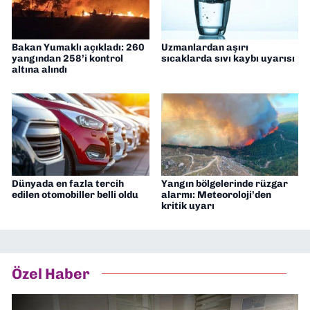
Bakan Yumaklı açıkladı: 260
Uzmanlardan aşırı
yangından 258’i kontrol
sıcaklarda sıvı kaybı uyarısı
altına alındı
Dünyada en fazla tercih
Yangın bölgelerinde rüzgar
edilen otomobiller belli oldu
alarmı: Meteoroloji’den
kritik uyarı
Özel Haber