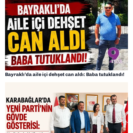
Bayraklı’da aile içi dehşet can aldı: Baba tutuklandı!