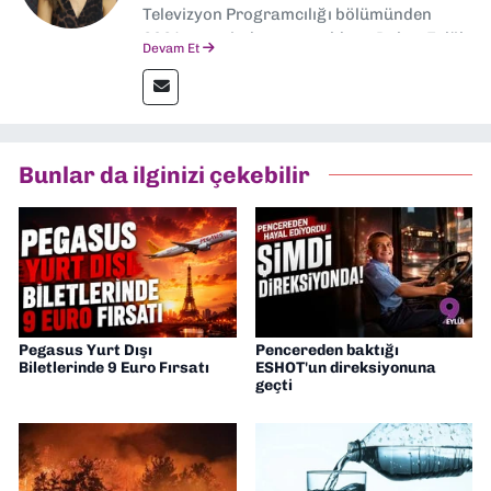
Televizyon Programcılığı bölümünden
2024 senesinde mezun oldum. Dokuz Eylül
Devam Et
Gazetesi'nde spor yazarlığı yaparken,
editörlük görevini de üstleniyorum.
Bunlar da ilginizi çekebilir
Pegasus Yurt Dışı
Pencereden baktığı
Biletlerinde 9 Euro Fırsatı
ESHOT'un direksiyonuna
geçti