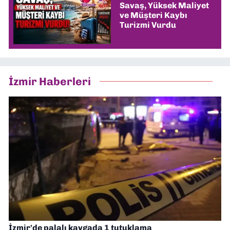
Savaş, Yüksek Maliyet
ve Müşteri Kaybı
Turizmi Vurdu
İzmir Haberleri
İzmir'de palalı kavgada 1 tutuklama