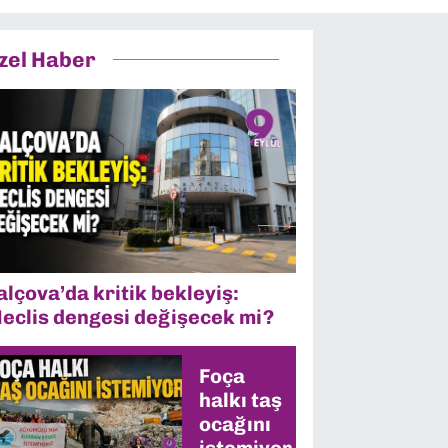
zel Haber
alçova’da kritik bekleyiş:
eclis dengesi değişecek mi?
Foça
halkı taş
ocağını
istemiyor