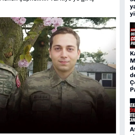
y
y
K
M
d
d
Ç
P
A