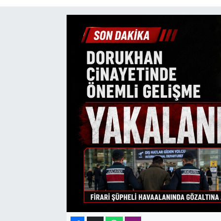
SAĞLIK
SPOR
TEKNOLOJİ
YAŞAM
YEREL YÖNETİMLER