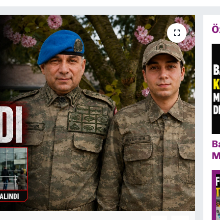
Ö
B
M