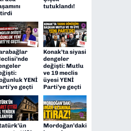
aşamını
tutuklandı!
itirdi
arabağlar
Konak’ta siyasi
eclisi’nde
dengeler
engeler
değişti: Mutlu
eğişti:
ve 19 meclis
oğunluk YENİ
üyesi YENİ
arti’ye geçti
Parti’ye geçti
tatürk’ün
Mordoğan’daki