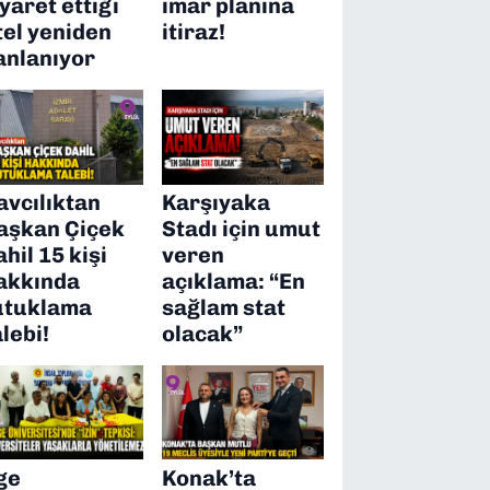
iyaret ettiği
imar planına
tel yeniden
itiraz!
anlanıyor
avcılıktan
Karşıyaka
aşkan Çiçek
Stadı için umut
ahil 15 kişi
veren
akkında
açıklama: “En
utuklama
sağlam stat
alebi!
olacak”
ge
Konak’ta