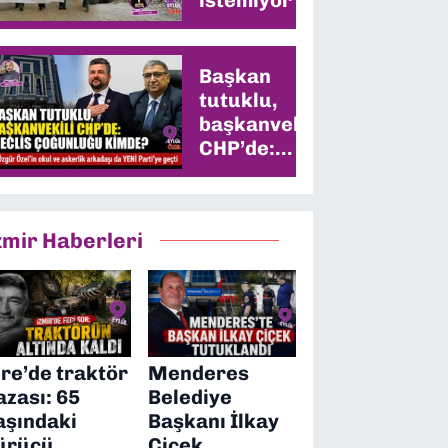
Başkan
tutuklu,
başkanvekili
CHP’de:
Meclis
çoğunluğu
kimde?
zmir Haberleri
ire’de traktör
Menderes
azası: 65
Belediye
aşındaki
Başkanı İlkay
ürücü
Çiçek