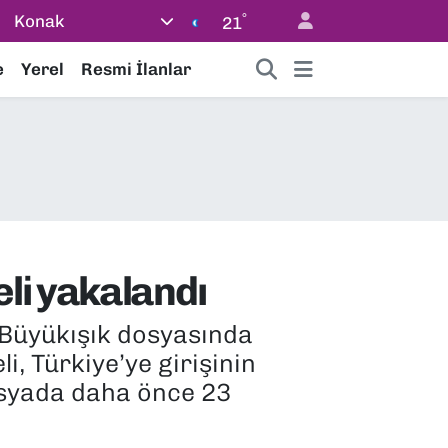
°
Konak
21
e
Yerel
Resmi İlanlar
li yakalandı
 Büyükışık dosyasında
i, Türkiye’ye girişinin
Dosyada daha önce 23