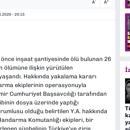
-
+
A
A
.2026 - 20:15
ıl önce inşaat şantiyesinde ölü bulunan 26
 ölümüne ilişkin yürütülen
İ
 yaşandı. Hakkında yakalama kararı
ndarma ekiplerinin operasyonuyla
zmir Cumhuriyet Başsavcılığı tarafından
binin dosya üzerinde yaptığı
T
rumlusu olduğu belirtilen Y.A. hakkında
k
 Jandarma Komutanlığı ekipleri, bir
y
rlenen şüphelinin Türkiye’ye giriş
s