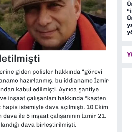
Ü
“
Ü
y
y
Y
etilmişti
ine giden polisler hakkında “görevi
dianame hazırlanmış, bu iddianame İzmir
ndan kabul edilmişti. Ayrıca şantiye
 ve inşaat çalışanları hakkında “kasten
apis istemiyle dava açılmıştı. 10 Ekim
 dava ile 5 inşaat çalışanının İzmir 21.
ndığı dava birleştirilmişti.