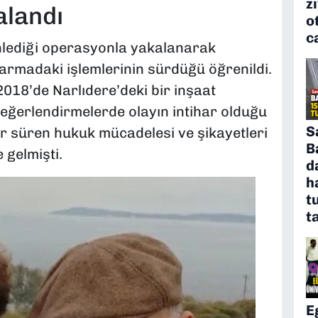
z
alandı
o
c
enlediği operasyonla yakalanarak
darmadaki işlemlerinin sürdüğü öğrenildi.
018’de Narlıdere’deki bir inşaat
değerlendirmelerde olayın intihar olduğu
S
llar süren hukuk mücadelesi ve şikayetleri
B
gelmişti.
d
h
t
t
E