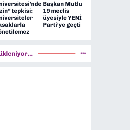
niversitesi’nde
Başkan Mutlu
izin” tepkisi:
19 meclis
niversiteler
üyesiyle YENİ
asaklarla
Parti’ye geçti
önetilemez
ükleniyor...