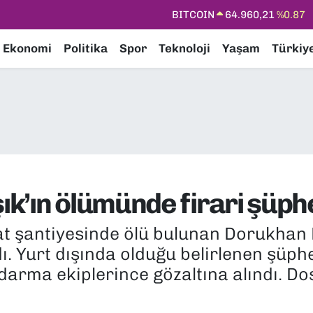
DOLAR
47,7436
%0.18
EURO
55,2510
%0.32
Ekonomi
Politika
Spor
Teknoloji
Yaşam
Türkiy
STERLİN
64,4811
%0.38
GRAM ALTIN
6660.55
%0.03
BİST100
13.779
%-14
BITCOIN
64.960,21
%0.87
k’ın ölümünde firari şüphe
aat şantiyesinde ölü bulunan Dorukhan
ı. Yurt dışında olduğu belirlenen şüphel
ndarma ekiplerince gözaltına alındı. 