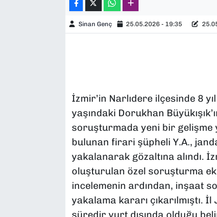
Sinan Genç
25.05.2026 - 19:35
25.05
İzmir’in Narlıdere ilçesinde 8 y
yaşındaki Dorukhan Büyükışık’ın
soruşturmada yeni bir gelişme
bulunan firari şüpheli Y.A., ja
yakalanarak gözaltına alındı. İ
oluşturulan özel soruşturma eki
incelemenin ardından, inşaat so
yakalama kararı çıkarılmıştı. İl
süredir yurt dışında olduğu beli