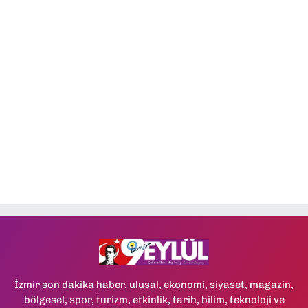
İzmir son dakika haber, ulusal, ekonomi, siyaset, magazin,
bölgesel, spor, turizm, etkinlik, tarih, bilim, teknoloji ve