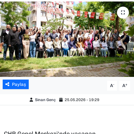
SAĞLIK
SPOR
TEKNOLOJİ
YAŞAM
YEREL YÖNETİMLER
Paylaş
-
+
A
A
Sinan Genç
25.05.2026 - 19:29
CHP Genel Merkezi'nde yaşanan