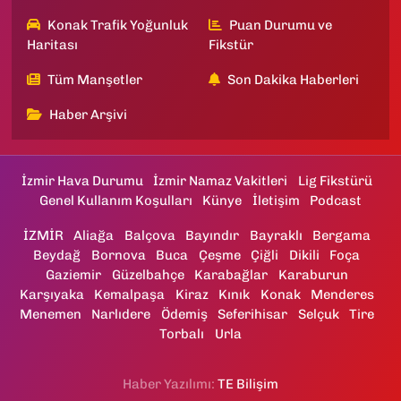
Konak Trafik Yoğunluk
Puan Durumu ve
Haritası
Fikstür
Tüm Manşetler
Son Dakika Haberleri
Haber Arşivi
İzmir Hava Durumu
İzmir Namaz Vakitleri
Lig Fikstürü
Genel Kullanım Koşulları
Künye
İletişim
Podcast
İZMİR
Aliağa
Balçova
Bayındır
Bayraklı
Bergama
Beydağ
Bornova
Buca
Çeşme
Çiğli
Dikili
Foça
Gaziemir
Güzelbahçe
Karabağlar
Karaburun
Karşıyaka
Kemalpaşa
Kiraz
Kınık
Konak
Menderes
Menemen
Narlıdere
Ödemiş
Seferihisar
Selçuk
Tire
Torbalı
Urla
Haber Yazılımı:
TE Bilişim