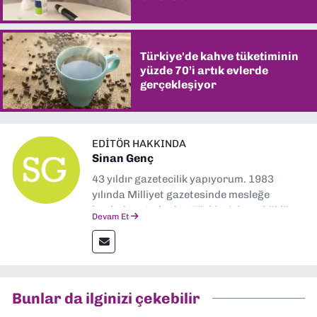
Türkiye'de kahve tüketiminin
yüzde 70’i artık evlerde
gerçekleşiyor
EDITÖR HAKKINDA
Sinan Genç
43 yıldır gazetecilik yapıyorum. 1983
yılında Milliyet gazetesinde mesleğe
başladım. Ardından Türkiye’nin en köklü
Devam Et
gazetelerinden Yeni Asır’da 36 yıl boyunca
muhabir, editör, müdür yardımcısı ve spor
müdürü olarak görev yaptım. Ayrıca Yeni
Asır TV’de 7 yıl boyunca programlar
hazırlayıp sundum. Şu anda Dokuz Eylül
Bunlar da ilginizi çekebilir
Gazetesi'nde editörlük yapıyorum