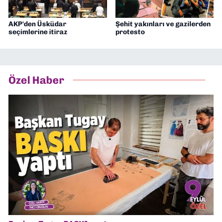
AKP'den Üsküdar
Şehit yakınları ve gazilerden
seçimlerine itiraz
protesto
Özel Haber