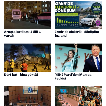
Araçta katliam: 1 ölü 1
İzmir’de elektrikli dönüşüm
yaralı
hızlandı
Dört katlı bina çöktü!
YENİ Parti’den Manisa
tepkisi