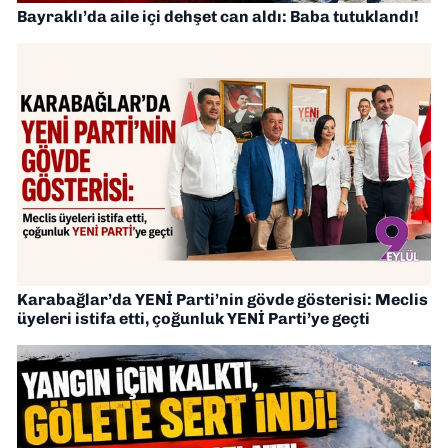
Bayraklı’da aile içi dehşet can aldı: Baba tutuklandı!
Karabağlar’da YENİ Parti’nin gövde gösterisi: Meclis
üyeleri istifa etti, çoğunluk YENİ Parti’ye geçti