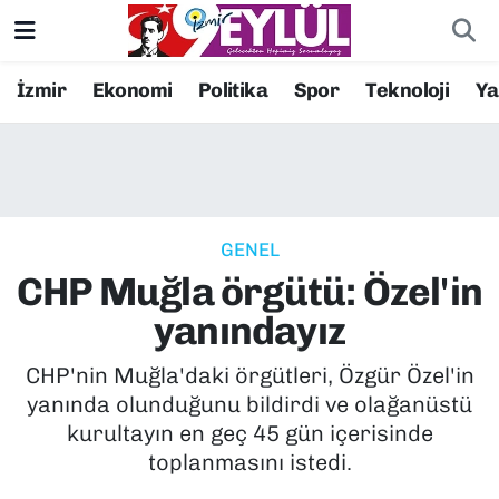
Resmi İlanlar
Konak Nöbetçi Eczaneler
İzmir
Ekonomi
Politika
Spor
Teknoloji
Y
BİLİM
Konak Hava Durumu
DÜNYA
Konak Trafik Yoğunluk Haritası
GENEL
EĞİTİM
Süper Lig Puan Durumu ve Fikstür
CHP Muğla örgütü: Özel'in
EKONOMİ
Tüm Manşetler
yanındayız
KÜLTÜR SANAT
Son Dakika Haberleri
CHP'nin Muğla'daki örgütleri, Özgür Özel'in
yanında olunduğunu bildirdi ve olağanüstü
MAGAZİN
Haber Arşivi
kurultayın en geç 45 gün içerisinde
toplanmasını istedi.
POLİTİKA