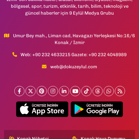
bölgesel, spor, turizm, etkinlik, tarih, bilim, teknoloji ve
güncel haberler için 9 Eylül Medya Grubu
Umur Bey mah., Liman cad, Havagazı Yerleşkesi No:16/6
Konak / İzmir
Web: +90 232 4633215 Gazete: +90 232 4048989
web@dokuzeylul.com
Konak Nöbetçi
Konak Hava Durumu