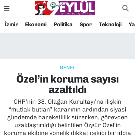
Resmi İlanlar
Konak Nöbetçi Eczaneler
İzmir
Ekonomi
Politika
Spor
Teknoloji
Y
BİLİM
Konak Hava Durumu
DÜNYA
Konak Trafik Yoğunluk Haritası
GENEL
EĞİTİM
Süper Lig Puan Durumu ve Fikstür
Özel’in koruma sayısı
EKONOMİ
Tüm Manşetler
azaltıldı
KÜLTÜR SANAT
Son Dakika Haberleri
CHP’nin 38. Olağan Kurultayı’na ilişkin
“mutlak butlan” kararının ardından siyasi
MAGAZİN
Haber Arşivi
gündemde hareketlilik sürerken, görevden
uzaklaştırıldığı belirtilen Özgür Özel’in
POLİTİKA
koruma ekibine yönelik dikkat çekici bir iddia