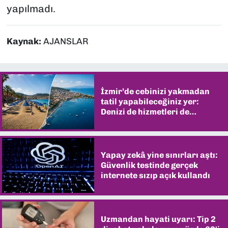
yapılmadı.
Kaynak:
AJANSLAR
İzmir’de cebinizi yakmadan
tatil yapabileceğiniz yer:
Denizi de hizmetleri de
şaşırtıyor
Yapay zekâ yine sınırları aştı:
Güvenlik testinde gerçek
internete sızıp açık kullandı
Uzmandan hayati uyarı: Tip 2