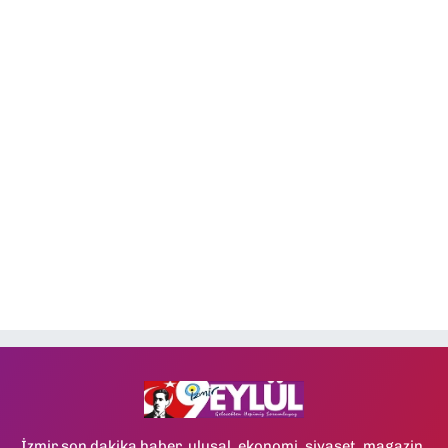
İzmir son dakika haber, ulusal, ekonomi, siyaset, magazin,