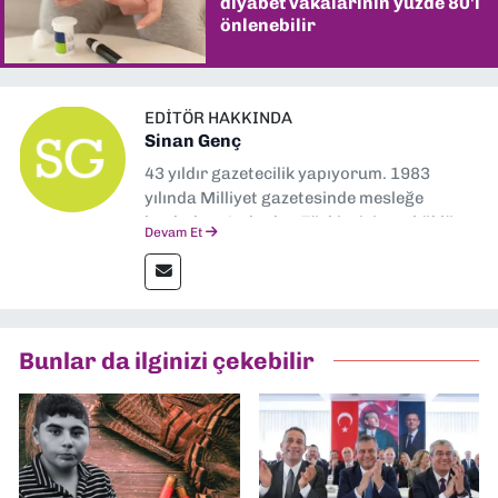
diyabet vakalarının yüzde 80'i
önlenebilir
EDITÖR HAKKINDA
Sinan Genç
43 yıldır gazetecilik yapıyorum. 1983
yılında Milliyet gazetesinde mesleğe
başladım. Ardından Türkiye’nin en köklü
Devam Et
gazetelerinden Yeni Asır’da 36 yıl boyunca
muhabir, editör, müdür yardımcısı ve spor
müdürü olarak görev yaptım. Ayrıca Yeni
Asır TV’de 7 yıl boyunca programlar
hazırlayıp sundum. Şu anda Dokuz Eylül
Bunlar da ilginizi çekebilir
Gazetesi'nde editörlük yapıyorum