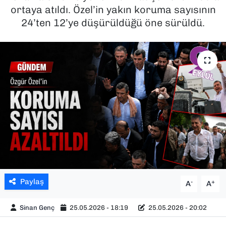
ortaya atıldı. Özel’in yakın koruma sayısının
SAĞLIK
24’ten 12’ye düşürüldüğü öne sürüldü.
SPOR
TEKNOLOJİ
YAŞAM
YEREL YÖNETİMLER
Paylaş
-
+
A
A
Sinan Genç
25.05.2026 - 18:19
25.05.2026 - 20:02