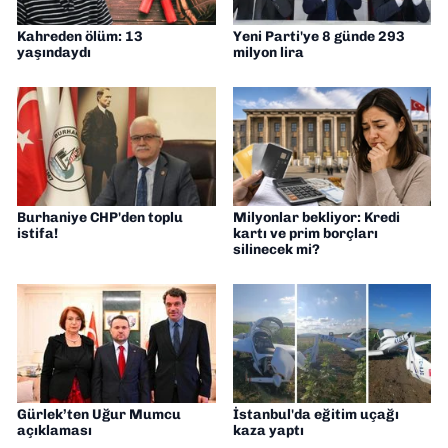
Kahreden ölüm: 13
Yeni Parti'ye 8 günde 293
yaşındaydı
milyon lira
Burhaniye CHP'den toplu
Milyonlar bekliyor: Kredi
istifa!
kartı ve prim borçları
silinecek mi?
Gürlek’ten Uğur Mumcu
İstanbul'da eğitim uçağı
açıklaması
kaza yaptı