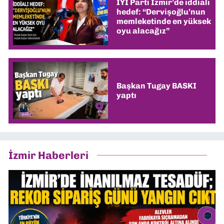
İYİ Parti İzmir’de iddialı
hedef: “Dervişoğlu’nun
memleketinde en yüksek
oyu alacağız”
Başkan Tugay BASKI
yaptı
İzmir Haberleri