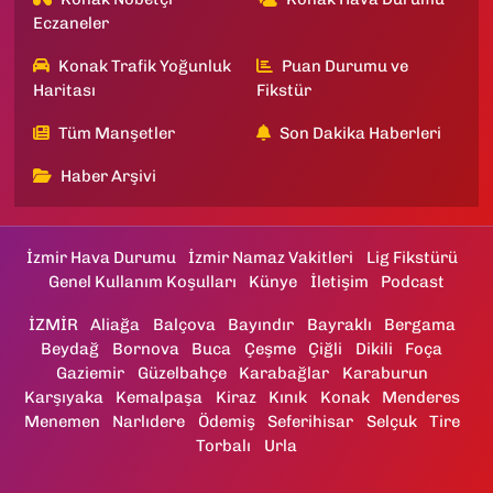
Eczaneler
Konak Trafik Yoğunluk
Puan Durumu ve
Haritası
Fikstür
Tüm Manşetler
Son Dakika Haberleri
Haber Arşivi
İzmir Hava Durumu
İzmir Namaz Vakitleri
Lig Fikstürü
Genel Kullanım Koşulları
Künye
İletişim
Podcast
İZMİR
Aliağa
Balçova
Bayındır
Bayraklı
Bergama
Beydağ
Bornova
Buca
Çeşme
Çiğli
Dikili
Foça
Gaziemir
Güzelbahçe
Karabağlar
Karaburun
Karşıyaka
Kemalpaşa
Kiraz
Kınık
Konak
Menderes
Menemen
Narlıdere
Ödemiş
Seferihisar
Selçuk
Tire
Torbalı
Urla