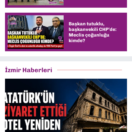
Başkan tutuklu,
başkanvekili CHP’de:
Meclis çoğunluğu
kimde?
İzmir Haberleri