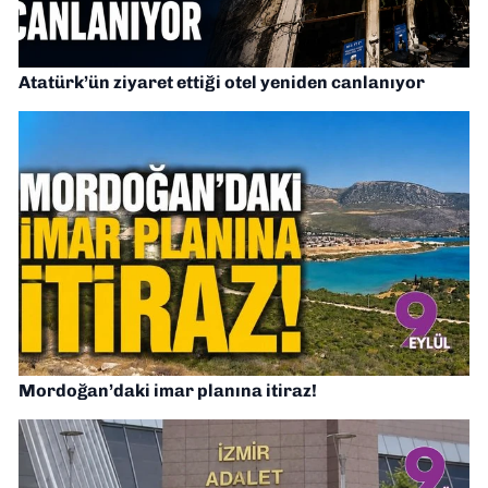
Atatürk’ün ziyaret ettiği otel yeniden canlanıyor
Mordoğan’daki imar planına itiraz!