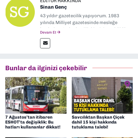
EDITÖR HAKKINDA
Sinan Genç
43 yıldır gazetecilik yapıyorum. 1983
yılında Milliyet gazetesinde mesleğe
başladım. Ardından Türkiye’nin en köklü
Devam Et
gazetelerinden Yeni Asır’da 36 yıl boyunca
muhabir, editör, müdür yardımcısı ve spor
müdürü olarak görev yaptım. Ayrıca Yeni
Asır TV’de 7 yıl boyunca programlar
hazırlayıp sundum. Şu anda Dokuz Eylül
Bunlar da ilginizi çekebilir
Gazetesi'nde editörlük yapıyorum
7 Ağustos’tan itibaren
Savcılıktan Başkan Çiçek
ESHOT’ta değişiklik: Bu
dahil 15 kişi hakkında
hatları kullananlar dikkat!
tutuklama talebi!