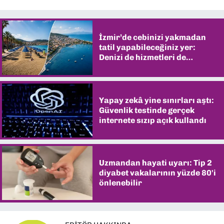
İzmir’de cebinizi yakmadan
tatil yapabileceğiniz yer:
Denizi de hizmetleri de
şaşırtıyor
Yapay zekâ yine sınırları aştı:
Güvenlik testinde gerçek
internete sızıp açık kullandı
Uzmandan hayati uyarı: Tip 2
diyabet vakalarının yüzde 80'i
önlenebilir