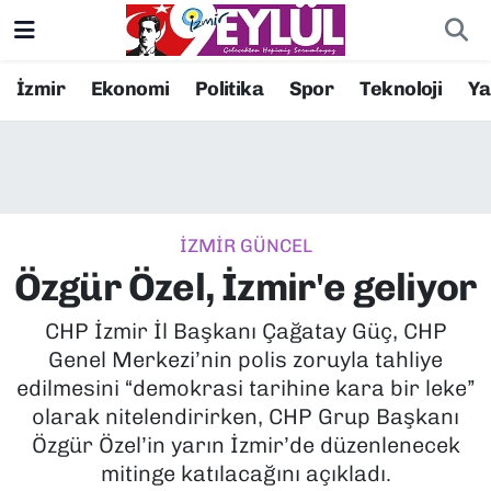
Resmi İlanlar
Konak Nöbetçi Eczaneler
İzmir
Ekonomi
Politika
Spor
Teknoloji
Y
BİLİM
Konak Hava Durumu
DÜNYA
Konak Trafik Yoğunluk Haritası
İZMİR GÜNCEL
EĞİTİM
Süper Lig Puan Durumu ve Fikstür
Özgür Özel, İzmir'e geliyor
EKONOMİ
Tüm Manşetler
CHP İzmir İl Başkanı Çağatay Güç, CHP
Genel Merkezi’nin polis zoruyla tahliye
KÜLTÜR SANAT
Son Dakika Haberleri
edilmesini “demokrasi tarihine kara bir leke”
olarak nitelendirirken, CHP Grup Başkanı
MAGAZİN
Haber Arşivi
Özgür Özel’in yarın İzmir’de düzenlenecek
mitinge katılacağını açıkladı.
POLİTİKA