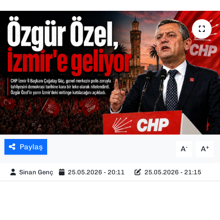
SAĞLIK
SPOR
TEKNOLOJİ
YAŞAM
YEREL YÖNETİMLER
Paylaş
-
+
A
A
Sinan Genç
25.05.2026 - 20:11
25.05.2026 - 21:15