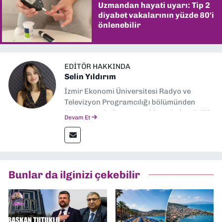
Uzmandan hayati uyarı: Tip 2
diyabet vakalarının yüzde 80'i
önlenebilir
EDITÖR HAKKINDA
Selin Yıldırım
İzmir Ekonomi Üniversitesi Radyo ve
Televizyon Programcılığı bölümünden
2024 senesinde mezun oldum. Dokuz Eylül
Devam Et
Gazetesi'nde spor yazarlığı yaparken,
editörlük görevini de üstleniyorum.
Bunlar da ilginizi çekebilir