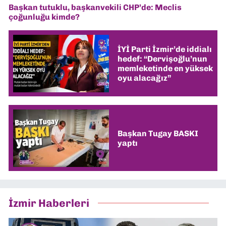
Başkan tutuklu, başkanvekili CHP’de: Meclis
çoğunluğu kimde?
İYİ Parti İzmir’de iddialı
hedef: “Dervişoğlu’nun
memleketinde en yüksek
oyu alacağız”
Başkan Tugay BASKI
yaptı
İzmir Haberleri