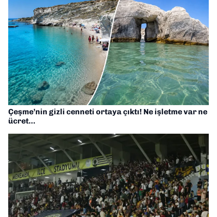
Çeşme’nin gizli cenneti ortaya çıktı! Ne işletme var ne
ücret…