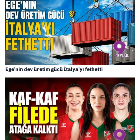
Ege’nin dev üretim gücü İtalya’yı fethetti