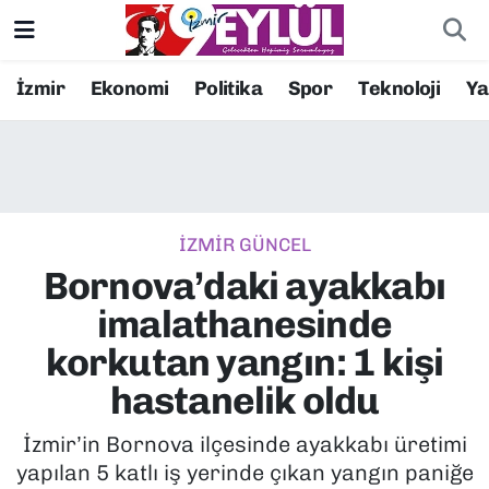
Resmi İlanlar
Konak Nöbetçi Eczaneler
İzmir
Ekonomi
Politika
Spor
Teknoloji
Y
BİLİM
Konak Hava Durumu
DÜNYA
Konak Trafik Yoğunluk Haritası
İZMİR GÜNCEL
EĞİTİM
Süper Lig Puan Durumu ve Fikstür
Bornova’daki ayakkabı
EKONOMİ
Tüm Manşetler
imalathanesinde
korkutan yangın: 1 kişi
KÜLTÜR SANAT
Son Dakika Haberleri
hastanelik oldu
MAGAZİN
Haber Arşivi
İzmir’in Bornova ilçesinde ayakkabı üretimi
yapılan 5 katlı iş yerinde çıkan yangın paniğe
POLİTİKA