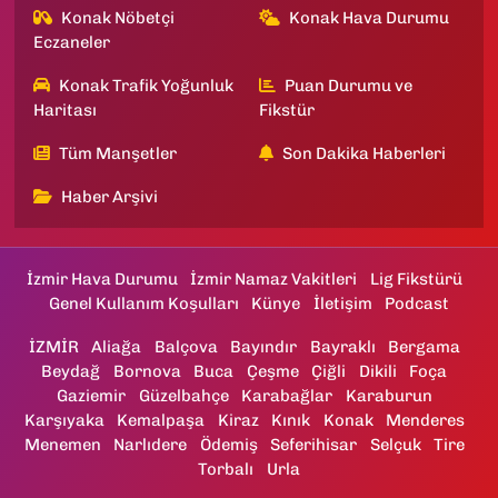
Konak Nöbetçi
Konak Hava Durumu
Eczaneler
Konak Trafik Yoğunluk
Puan Durumu ve
Haritası
Fikstür
Tüm Manşetler
Son Dakika Haberleri
Haber Arşivi
İzmir Hava Durumu
İzmir Namaz Vakitleri
Lig Fikstürü
Genel Kullanım Koşulları
Künye
İletişim
Podcast
İZMİR
Aliağa
Balçova
Bayındır
Bayraklı
Bergama
Beydağ
Bornova
Buca
Çeşme
Çiğli
Dikili
Foça
Gaziemir
Güzelbahçe
Karabağlar
Karaburun
Karşıyaka
Kemalpaşa
Kiraz
Kınık
Konak
Menderes
Menemen
Narlıdere
Ödemiş
Seferihisar
Selçuk
Tire
Torbalı
Urla