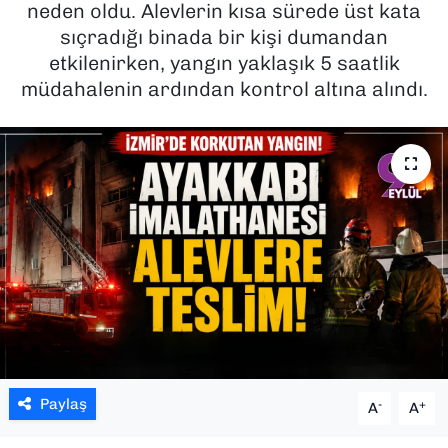
neden oldu. Alevlerin kısa sürede üst kata
sıçradığı binada bir kişi dumandan
SAĞLIK
etkilenirken, yangın yaklaşık 5 saatlik
müdahalenin ardından kontrol altına alındı.
SPOR
TEKNOLOJİ
YAŞAM
YEREL YÖNETİMLER
Paylaş
-
+
A
A