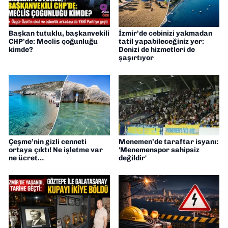
Başkan tutuklu, başkanvekili
İzmir’de cebinizi yakmadan
CHP’de: Meclis çoğunluğu
tatil yapabileceğiniz yer:
kimde?
Denizi de hizmetleri de
şaşırtıyor
Çeşme’nin gizli cenneti
Menemen’de taraftar isyanı:
ortaya çıktı! Ne işletme var
'Menemenspor sahipsiz
ne ücret…
değildir'