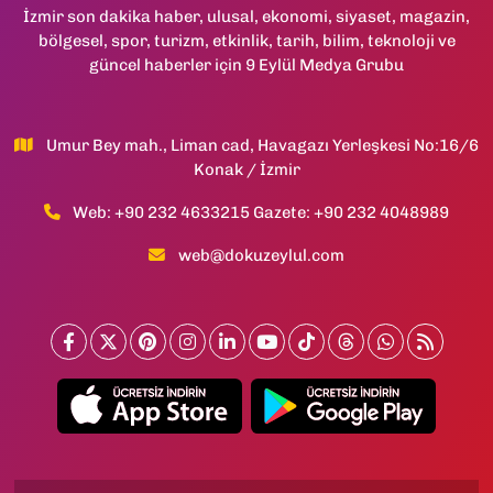
İzmir son dakika haber, ulusal, ekonomi, siyaset, magazin,
bölgesel, spor, turizm, etkinlik, tarih, bilim, teknoloji ve
güncel haberler için 9 Eylül Medya Grubu
Umur Bey mah., Liman cad, Havagazı Yerleşkesi No:16/6
Konak / İzmir
Web: +90 232 4633215 Gazete: +90 232 4048989
web@dokuzeylul.com