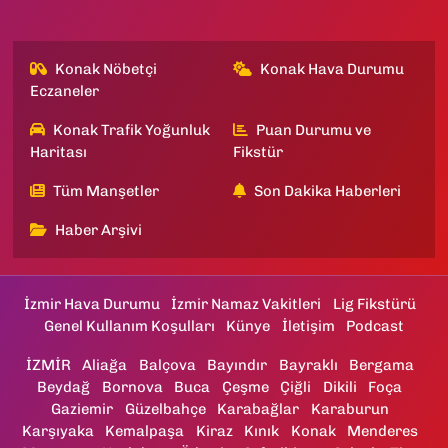
Konak Nöbetçi
Konak Hava Durumu
Eczaneler
Konak Trafik Yoğunluk
Puan Durumu ve
Haritası
Fikstür
Tüm Manşetler
Son Dakika Haberleri
Haber Arşivi
İzmir Hava Durumu
İzmir Namaz Vakitleri
Lig Fikstürü
Genel Kullanım Koşulları
Künye
İletişim
Podcast
İZMİR
Aliağa
Balçova
Bayındır
Bayraklı
Bergama
Beydağ
Bornova
Buca
Çeşme
Çiğli
Dikili
Foça
Gaziemir
Güzelbahçe
Karabağlar
Karaburun
Karşıyaka
Kemalpaşa
Kiraz
Kınık
Konak
Menderes