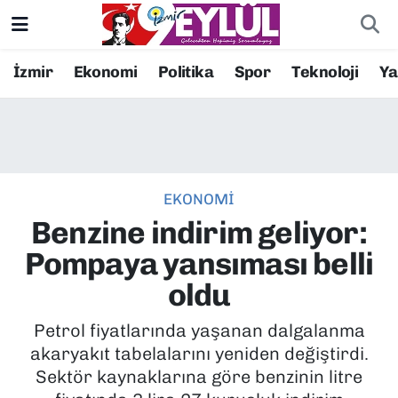
Resmi İlanlar
Konak Nöbetçi Eczaneler
İzmir
Ekonomi
Politika
Spor
Teknoloji
Y
BİLİM
Konak Hava Durumu
DÜNYA
Konak Trafik Yoğunluk Haritası
EKONOMİ
EĞİTİM
Süper Lig Puan Durumu ve Fikstür
Benzine indirim geliyor:
EKONOMİ
Tüm Manşetler
Pompaya yansıması belli
oldu
KÜLTÜR SANAT
Son Dakika Haberleri
Petrol fiyatlarında yaşanan dalgalanma
MAGAZİN
Haber Arşivi
akaryakıt tabelalarını yeniden değiştirdi.
Sektör kaynaklarına göre benzinin litre
POLİTİKA