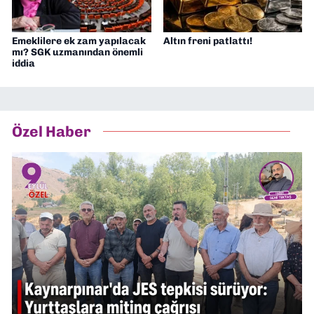
Emeklilere ek zam yapılacak
Altın freni patlattı!
mı? SGK uzmanından önemli
iddia
Özel Haber