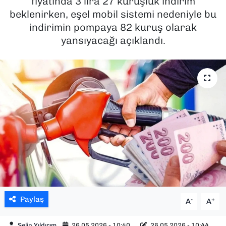
fiyatında 3 lira 27 kuruşluk indirim
beklenirken, eşel mobil sistemi nedeniyle bu
SAĞLIK
indirimin pompaya 82 kuruş olarak
yansıyacağı açıklandı.
SPOR
TEKNOLOJİ
YAŞAM
YEREL YÖNETİMLER
Paylaş
-
+
A
A
Selin Yıldırım
26.05.2026 - 10:40
26.05.2026 - 10:44