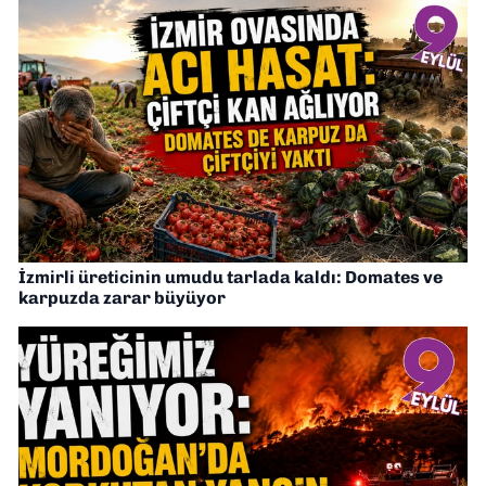
İzmirli üreticinin umudu tarlada kaldı: Domates ve
karpuzda zarar büyüyor