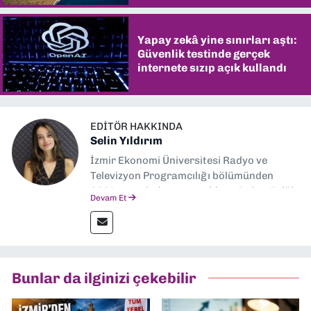
Yapay zekâ yine sınırları aştı:
Güvenlik testinde gerçek
internete sızıp açık kullandı
EDITÖR HAKKINDA
Selin Yıldırım
İzmir Ekonomi Üniversitesi Radyo ve
Televizyon Programcılığı bölümünden
2024 senesinde mezun oldum. Dokuz Eylül
Devam Et
Gazetesi'nde spor yazarlığı yaparken,
editörlük görevini de üstleniyorum.
Bunlar da ilginizi çekebilir