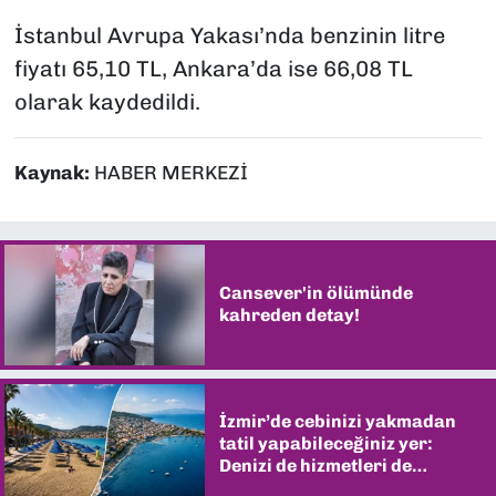
İstanbul Avrupa Yakası’nda benzinin litre
fiyatı 65,10 TL, Ankara’da ise 66,08 TL
olarak kaydedildi.
Kaynak:
HABER MERKEZİ
Cansever'in ölümünde
kahreden detay!
İzmir’de cebinizi yakmadan
tatil yapabileceğiniz yer:
Denizi de hizmetleri de
şaşırtıyor