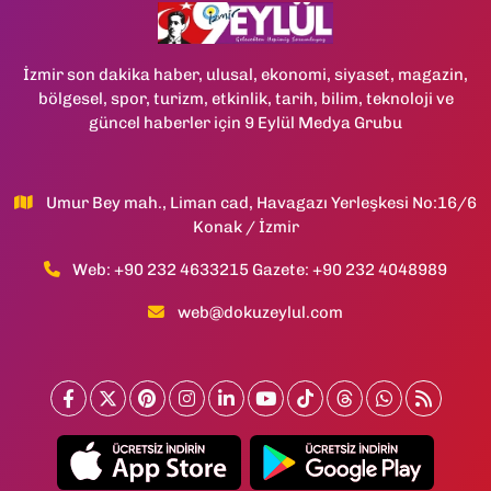
İzmir son dakika haber, ulusal, ekonomi, siyaset, magazin,
bölgesel, spor, turizm, etkinlik, tarih, bilim, teknoloji ve
güncel haberler için 9 Eylül Medya Grubu
Umur Bey mah., Liman cad, Havagazı Yerleşkesi No:16/6
Konak / İzmir
Web: +90 232 4633215 Gazete: +90 232 4048989
web@dokuzeylul.com