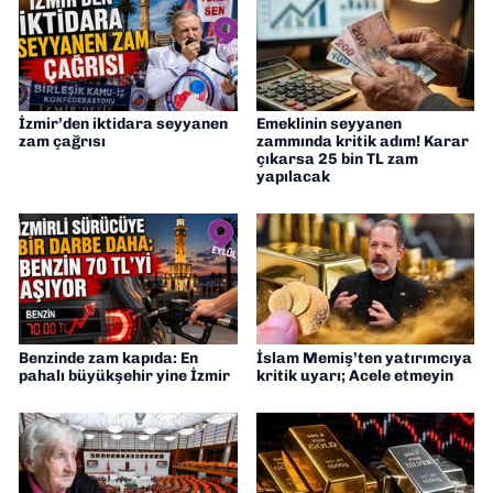
İzmir’den iktidara seyyanen
Emeklinin seyyanen
zam çağrısı
zammında kritik adım! Karar
çıkarsa 25 bin TL zam
yapılacak
Benzinde zam kapıda: En
İslam Memiş’ten yatırımcıya
pahalı büyükşehir yine İzmir
kritik uyarı; Acele etmeyin