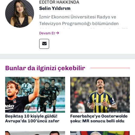
EDITÖR HAKKINDA
Selin Yıldırım
İzmir Ekonomi Üniversitesi Radyo ve
Televizyon Programcılığı bölümünden
2024 senesinde mezun oldum. Dokuz Eylül
Devam Et
Gazetesi'nde spor yazarlığı yaparken,
editörlük görevini de üstleniyorum.
Bunlar da ilginizi çekebilir
Beşiktaş 10 kişiyle güldü!
Fenerbahçe’ye Oosterwolde
Avrupa’da 100’üncü zafer
şoku: MR sonucu belli oldu