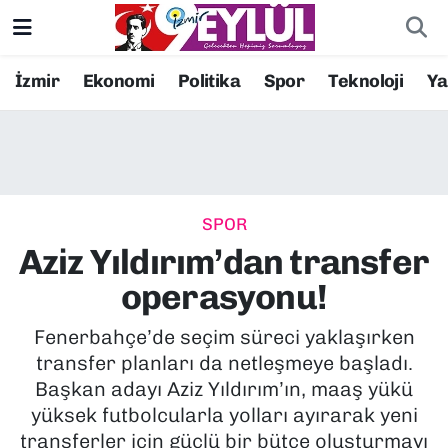
Resmi İlanlar
Konak Nöbetçi Eczaneler
İzmir
Ekonomi
Politika
Spor
Teknoloji
Y
BİLİM
Konak Hava Durumu
DÜNYA
Konak Trafik Yoğunluk Haritası
SPOR
EĞİTİM
Süper Lig Puan Durumu ve Fikstür
Aziz Yıldırım’dan transfer
EKONOMİ
Tüm Manşetler
operasyonu!
KÜLTÜR SANAT
Son Dakika Haberleri
Fenerbahçe’de seçim süreci yaklaşırken
transfer planları da netleşmeye başladı.
MAGAZİN
Haber Arşivi
Başkan adayı Aziz Yıldırım’ın, maaş yükü
yüksek futbolcularla yolları ayırarak yeni
POLİTİKA
transferler için güçlü bir bütçe oluşturmayı