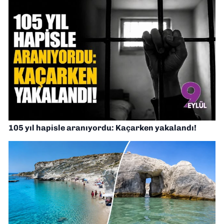
105 yıl hapisle aranıyordu: Kaçarken yakalandı!