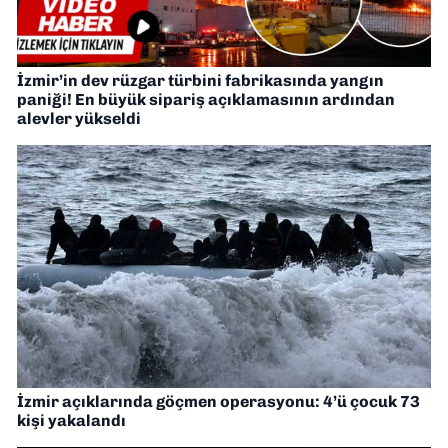
İzmir’in dev rüzgar türbini fabrikasında yangın
paniği! En büyük sipariş açıklamasının ardından
alevler yükseldi
İzmir açıklarında göçmen operasyonu: 4’ü çocuk 73
kişi yakalandı