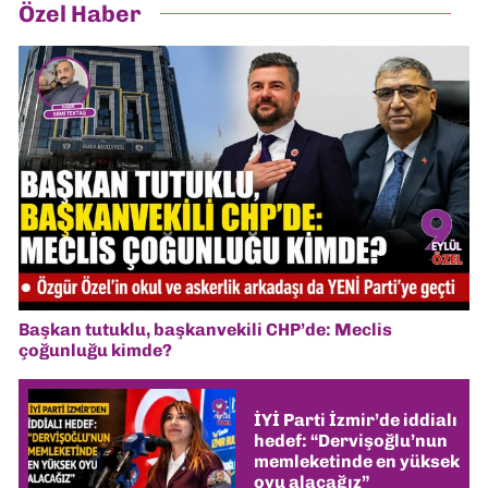
Özel Haber
Başkan tutuklu, başkanvekili CHP’de: Meclis
çoğunluğu kimde?
İYİ Parti İzmir’de iddialı
hedef: “Dervişoğlu’nun
memleketinde en yüksek
oyu alacağız”