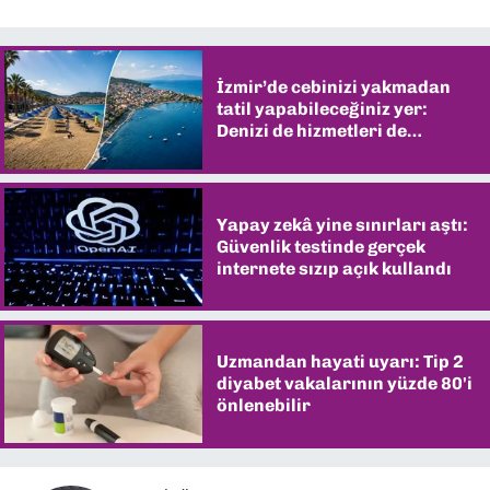
İzmir’de cebinizi yakmadan
tatil yapabileceğiniz yer:
Denizi de hizmetleri de
şaşırtıyor
Yapay zekâ yine sınırları aştı:
Güvenlik testinde gerçek
internete sızıp açık kullandı
Uzmandan hayati uyarı: Tip 2
diyabet vakalarının yüzde 80'i
önlenebilir