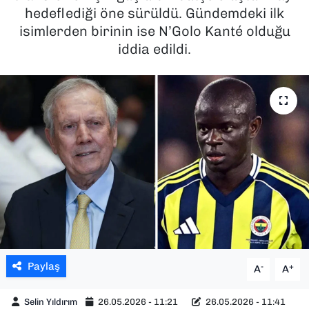
hedeflediği öne sürüldü. Gündemdeki ilk
SAĞLIK
isimlerden birinin ise N’Golo Kanté olduğu
iddia edildi.
SPOR
TEKNOLOJİ
YAŞAM
YEREL YÖNETİMLER
Paylaş
-
+
A
A
Selin Yıldırım
26.05.2026 - 11:21
26.05.2026 - 11:41