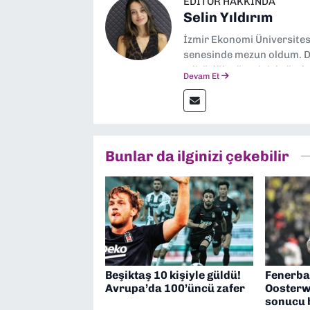
EDITÖR HAKKINDA
Selin Yıldırım
İzmir Ekonomi Üniversite
senesinde mezun oldum. Do
editörlük görevini de üstl
Devam Et
Bunlar da ilginizi çekebilir
Beşiktaş 10 kişiyle güldü!
Fenerba
Avrupa’da 100’üncü zafer
Oosterw
sonucu b