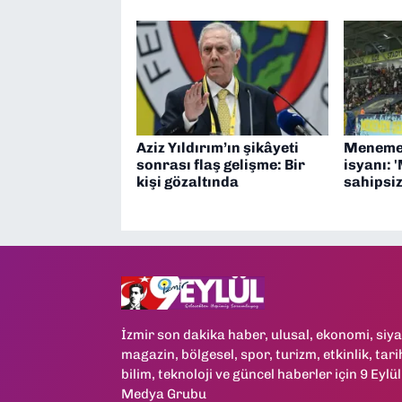
Aziz Yıldırım’ın şikâyeti
Menemen
sonrası flaş gelişme: Bir
isyanı:
kişi gözaltında
sahipsiz
İzmir son dakika haber, ulusal, ekonomi, siya
magazin, bölgesel, spor, turizm, etkinlik, tari
bilim, teknoloji ve güncel haberler için 9 Eylül
Medya Grubu