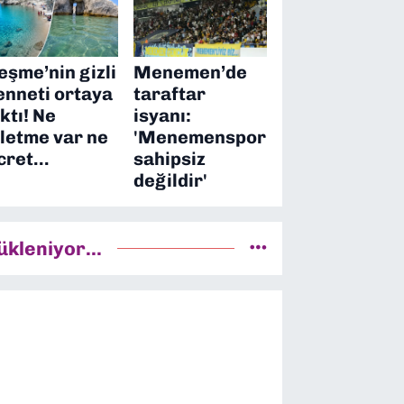
eşme’nin gizli
Menemen’de
enneti ortaya
taraftar
ıktı! Ne
isyanı:
şletme var ne
'Menemenspor
cret…
sahipsiz
değildir'
ükleniyor...