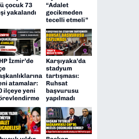
’ü çocuk 73
“Adalet
işi yakalandı
gecikmeden
tecelli etmeli”
HP İzmir’de
Karşıyaka’da
lçe
stadyum
aşkanlıklarına
tartışması:
eni atamalar:
Ruhsat
0 ilçeye yeni
başvurusu
örevlendirme
yapılmadı
 buçuk yıldır
Başkan