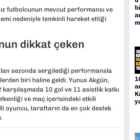
b
ldız futbolcunun mevcut performansı ve
a
mi nedeniyle temkinli hareket ettiği
m
nun dikkat çeken
alan sezonda sergilediği performansla
1
lerden biri haline geldi. Yunus Akgün,
a
karşılaşmada 10 gol ve 11 asistlik katkı
K
kenliği ve maç içerisindeki etkili
y
li oyuncu, taraftarın da en çok destek
.