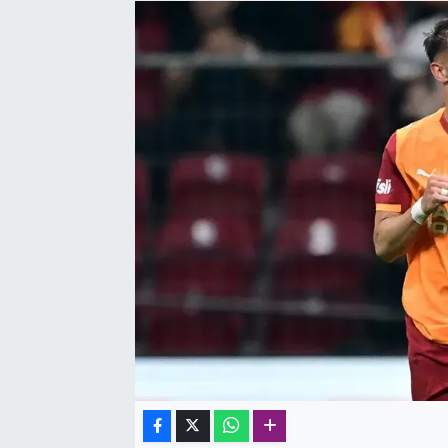
SAĞLIK
SPOR
TEKNOLOJİ
YAŞAM
YEREL YÖNETİMLER