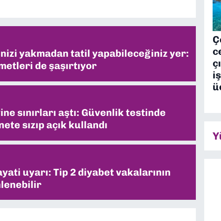
Ç
c
inizi yakmadan tatil yapabileceğiniz yer:
ç
metleri de şaşırtıyor
i
ü
ne sınırları aştı: Güvenlik testinde
ete sızıp açık kullandı
Y
ati uyarı: Tip 2 diyabet vakalarının
lenebilir