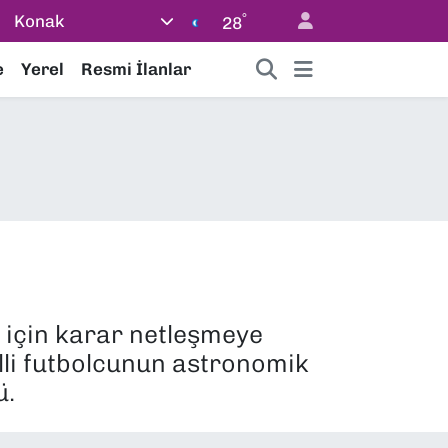
°
Konak
28
e
Yerel
Resmi İlanlar
 için karar netleşmeye
illi futbolcunun astronomik
ü.