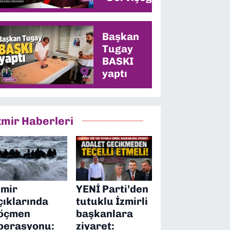
memleketinde
en yüksek oyu
alacağız”
Başkan
Tugay
BASKI
yaptı
zmir Haberleri
zmir
YENİ Parti’den
çıklarında
tutuklu İzmirli
öçmen
başkanlara
perasyonu:
ziyaret: