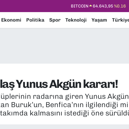
DOLAR
47,6006
%0.06
EURO
55,0250
%0.02
Ekonomi
Politika
Spor
Teknoloji
Yaşam
Türkiy
STERLİN
64,2398
%0.2
GRAM ALTIN
6500.87
%0.12
BİST100
13.799
%70
laş Yunus Akgün kararı!
üplerinin radarına giren Yunus Akgün
kan Buruk’un, Benfica’nın ilgilendiği m
 takımda kalmasını istediği öne sürüld