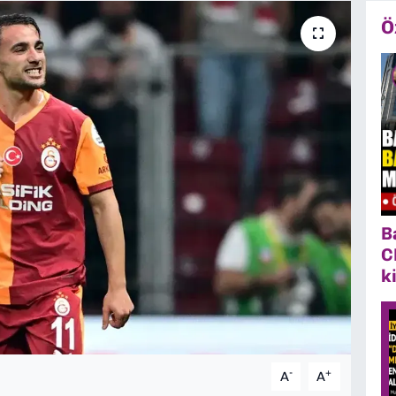
Ö
B
C
k
-
+
A
A