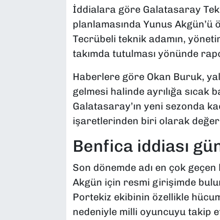
İddialara göre Galatasaray Tek
planlamasında Yunus Akgün’ü ö
Tecrübeli teknik adamın, yöneti
takımda tutulması yönünde rap
Haberlere göre Okan Buruk, yaln
gelmesi halinde ayrılığa sıcak ba
Galatasaray’ın yeni sezonda kad
işaretlerinden biri olarak değerl
Benfica iddiası g
Son dönemde adı en çok geçen k
Akgün için resmi girişimde bu
Portekiz ekibinin özellikle hüc
nedeniyle milli oyuncuyu takip e