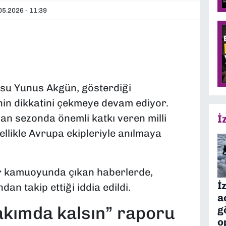
5.2026 - 11:39
usu Yunus Akgün, gösterdiği
in dikkatini çekmeye devam ediyor.
lan sezonda önemli katkı veren milli
İ
likle Avrupa ekipleriyle anılmaya
or kamuoyunda çıkan haberlerde,
İ
an takip ettiği iddia edildi.
a
akımda kalsın” raporu
g
o