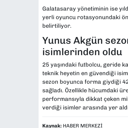
Galatasaray yönetiminin ise yı
yerli oyuncu rotasyonundaki öne
belirtiliyor.
Yunus Akgün sezo
isimlerinden oldu
25 yaşındaki futbolcu, geride k
teknik heyetin en güvendiği isim
sezon boyunca forma giydiği 42 
sağladı. Özellikle hücumdaki üret
performansıyla dikkat çeken mil
verdiği isimler arasında yer aldı
Kaynak:
HABER MERKEZİ