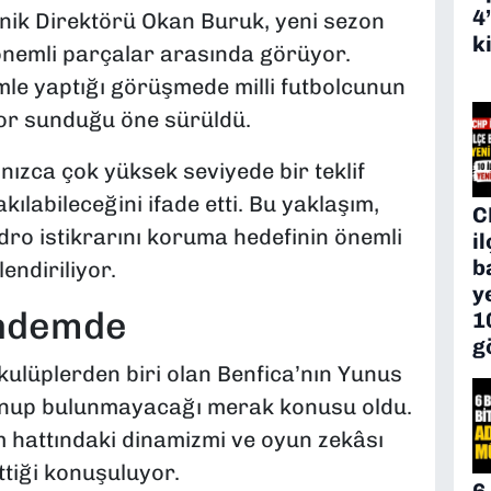
4
nik Direktörü Okan Buruk, yeni sezon
k
nemli parçalar arasında görüyor.
mle yaptığı görüşmede milli futbolcunun
or sunduğu öne sürüldü.
ızca çok yüksek seviyede bir teklif
kılabileceğini ifade etti. Bu yaklaşım,
C
ro istikrarını koruma hedefinin önemli
i
b
endiriliyor.
y
ündemde
1
g
ulüplerden biri olan Benfica’nın Yunus
lunup bulunmayacağı merak konusu oldu.
um hattındaki dinamizmi ve oyun zekâsı
ttiği konuşuluyor.
6