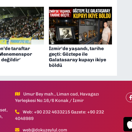
’de taraftar
İzmir'de yaşandı, tarihe
 'Menemenspor
geçti: Göztepe ile
 değildir'
Galatasaray kupayı ikiye
böldü
Umur Bey mah., Liman cad, Havagazı
Yerleşkesi No:16/6 Konak / İzmir
set,
Web: +90 232 4633215 Gazete: +90 232
h,
4048989
web@dokuzeylul.com