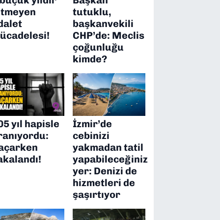
itmeyen
tutuklu,
dalet
başkanvekili
ücadelesi!
CHP’de: Meclis
çoğunluğu
kimde?
05 yıl hapisle
İzmir’de
ranıyordu:
cebinizi
açarken
yakmadan tatil
akalandı!
yapabileceğiniz
yer: Denizi de
hizmetleri de
şaşırtıyor