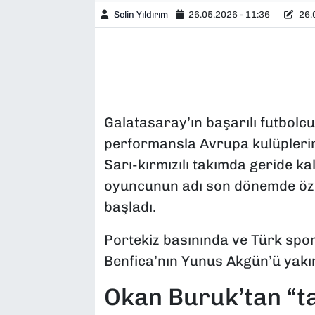
Selin Yıldırım
26.05.2026 - 11:36
26.0
Galatasaray’ın başarılı futbolc
performansla Avrupa kulüplerin
Sarı-kırmızılı takımda geride ka
oyuncunun adı son dönemde özel
başladı.
Portekiz basınında ve Türk sp
Benfica’nın Yunus Akgün’ü yakınd
Okan Buruk’tan “t