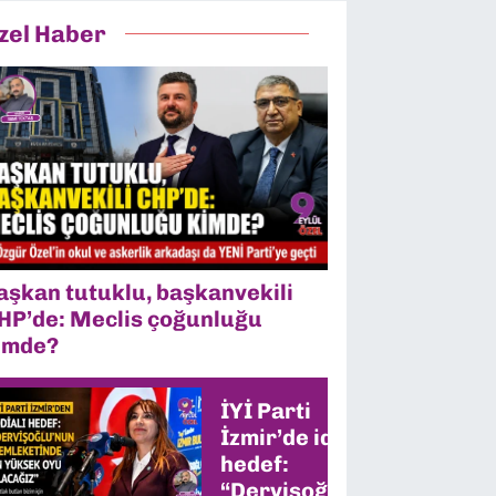
zel Haber
aşkan tutuklu, başkanvekili
HP’de: Meclis çoğunluğu
imde?
İYİ Parti
İzmir’de iddialı
hedef:
“Dervişoğlu’nun