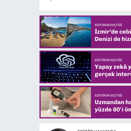
EDITÖRÜN SEÇTIĞI
İzmir’de ceb
Denizi de hiz
EDITÖRÜN SEÇTIĞI
Yapay zekâ yi
gerçek intern
EDITÖRÜN SEÇTIĞI
Uzmandan hay
yüzde 80'i ön