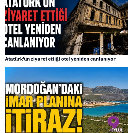
Atatürk’ün ziyaret ettiği otel yeniden canlanıyor