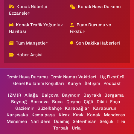
Konak Nöbetçi
Konak Hava Durumu
Eczaneler
Konak Trafik Yoğunluk
Puan Durumu ve
Haritası
Fikstür
Tüm Manşetler
Son Dakika Haberleri
Haber Arşivi
İzmir Hava Durumu
İzmir Namaz Vakitleri
Lig Fikstürü
Genel Kullanım Koşulları
Künye
İletişim
Podcast
İZMİR
Aliağa
Balçova
Bayındır
Bayraklı
Bergama
Beydağ
Bornova
Buca
Çeşme
Çiğli
Dikili
Foça
Gaziemir
Güzelbahçe
Karabağlar
Karaburun
Karşıyaka
Kemalpaşa
Kiraz
Kınık
Konak
Menderes
Menemen
Narlıdere
Ödemiş
Seferihisar
Selçuk
Tire
Torbalı
Urla