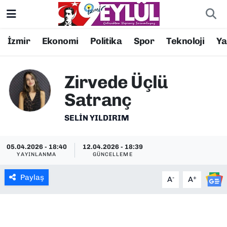
Resmi İlanlar
Konak Nöbetçi Eczaneler
İzmir
Ekonomi
Politika
Spor
Teknoloji
Y
BİLİM
Konak Hava Durumu
Zirvede Üçlü
DÜNYA
Konak Trafik Yoğunluk Haritası
Satranç
EĞİTİM
Süper Lig Puan Durumu ve Fikstür
SELIN YILDIRIM
EKONOMİ
Tüm Manşetler
05.04.2026 - 18:40
12.04.2026 - 18:39
YAYINLANMA
GÜNCELLEME
KÜLTÜR SANAT
Son Dakika Haberleri
Paylaş
-
+
A
A
MAGAZİN
Haber Arşivi
POLİTİKA