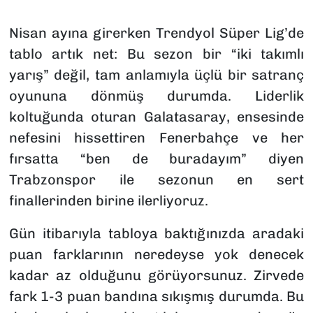
SAĞLIK
Nisan ayına girerken Trendyol Süper Lig’de
tablo artık net: Bu sezon bir “iki takımlı
SPOR
yarış” değil, tam anlamıyla üçlü bir satranç
oyununa dönmüş durumda. Liderlik
TEKNOLOJİ
koltuğunda oturan Galatasaray, ensesinde
YAŞAM
nefesini hissettiren Fenerbahçe ve her
fırsatta “ben de buradayım” diyen
YEREL YÖNETİMLER
Trabzonspor ile sezonun en sert
finallerinden birine ilerliyoruz.
Gün itibarıyla tabloya baktığınızda aradaki
puan farklarının neredeyse yok denecek
kadar az olduğunu görüyorsunuz. Zirvede
fark 1-3 puan bandına sıkışmış durumda. Bu