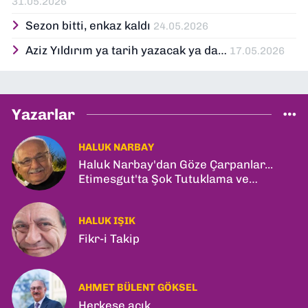
31.05.2026
Sezon bitti, enkaz kaldı
24.05.2026
Aziz Yıldırım ya tarih yazacak ya da…
17.05.2026
Yazarlar
HALUK NARBAY
Haluk Narbay'dan Göze Çarpanlar...
Etimesgut'ta Şok Tutuklama ve
Ankara'da Şam Zirvesi!
HALUK IŞIK
Fikr-i Takip
AHMET BÜLENT GÖKSEL
Herkese açık