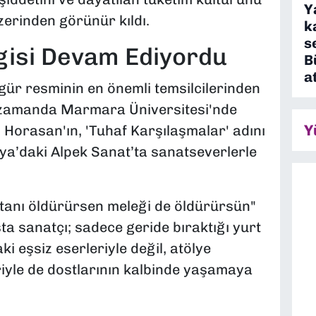
Y
erinden görünür kıldı.
k
s
gisi Devam Ediyordu
B
a
figür resminin en önemli temsilcilerinden
nı zamanda Marmara Üniversitesi'nde
Y
 Horasan'ın, 'Tuhaf Karşılaşmalar' adını
lya’daki Alpek Sanat’ta sanatseverlerle
eytanı öldürürsen meleği de öldürürsün"
ta sanatçı; sadece geride bıraktığı yurt
ki eşsiz eserleriyle değil, atölye
riyle de dostlarının kalbinde yaşamaya