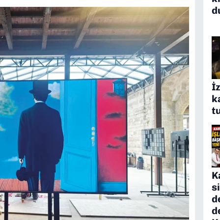
d
İ
k
t
K
s
d
d