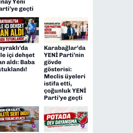
ınay Yeni
arti’ye geçti
ayraklı’da
Karabağlar’da
ile içi dehşet
YENİ Parti’nin
an aldı: Baba
gövde
utuklandı!
gösterisi:
Meclis üyeleri
istifa etti,
çoğunluk YENİ
Parti’ye geçti