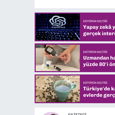
EDITÖRÜN SEÇTIĞI
Yapay zekâ yi
gerçek intern
EDITÖRÜN SEÇTIĞI
Uzmandan hay
yüzde 80'i ön
EDITÖRÜN SEÇTIĞI
Türkiye'de k
evlerde gerç
GAZETECİ