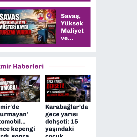
Savaş,
Yüksek
Maliyet
ve
Müşteri
Kaybı
Turizmi
zmir Haberleri
Vurdu
zmir'de
Karabağlar’da
durmayan'
gece yarısı
tomobil...
dehşeti: 15
nce kepengi
yaşındaki
ırdı, sonra
çocuk