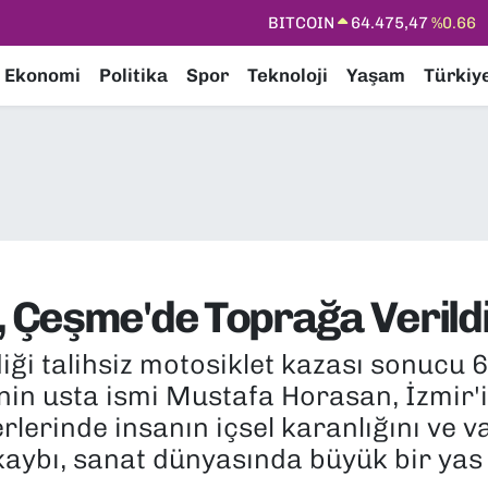
DOLAR
47,5971
%0.05
EURO
55,1336
%0.18
Ekonomi
Politika
Spor
Teknoloji
Yaşam
Türkiy
STERLİN
64,2534
%0.22
GRAM ALTIN
6518.23
%0.39
BİST100
13.703
%0
BITCOIN
64.475,47
%0.66
 Çeşme'de Toprağa Verild
iği talihsiz motosiklet kazası sonucu
nin usta ismi Mustafa Horasan, İzmir'
lerinde insanın içsel karanlığını ve v
aybı, sanat dünyasında büyük bir yas 