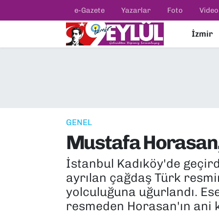
e-Gazete
Yazarlar
Foto
Video
İzmir
Resmi İlanlar
Konak Nöbetçi Eczaneler
BİLİM
Konak Hava Durumu
DÜNYA
Konak Trafik Yoğunluk Haritası
EĞİTİM
Süper Lig Puan Durumu ve Fikstür
GENEL
Mustafa Horasan,
EKONOMİ
Tüm Manşetler
İstanbul Kadıköy'de geçird
KÜLTÜR SANAT
Son Dakika Haberleri
ayrılan çağdaş Türk resmi
MAGAZİN
Haber Arşivi
yolculuğuna uğurlandı. Eser
resmeden Horasan'ın ani k
POLİTİKA