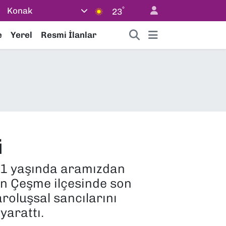
°
Konak
23
e
Yerel
Resmi İlanlar
i
 61 yaşında aramızdan
in Çeşme ilçesinde son
aroluşsal sancılarını
yarattı.