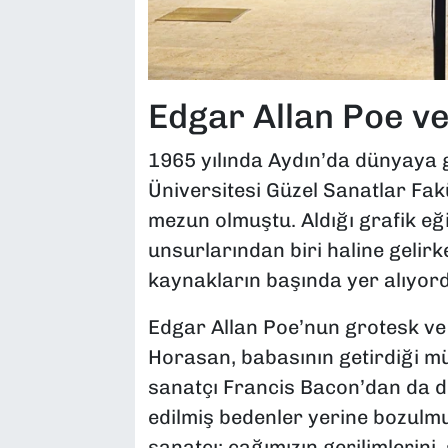
Edgar Allan Poe ve
1965 yılında Aydın’da dünyaya 
Üniversitesi Güzel Sanatlar Fa
mezun olmuştu. Aldığı grafik eğit
unsurlarından biri haline gelirk
kaynakların başında yer alıyor
Edgar Allan Poe’nun grotesk ve 
Horasan, babasının getirdiği müz
sanatçı Francis Bacon’dan da der
edilmiş bedenler yerine bozulmu
sanatçı; çağımızın gerilimlerini,