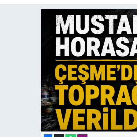
SAĞLIK
SPOR
TEKNOLOJİ
YAŞAM
YEREL YÖNETİMLER