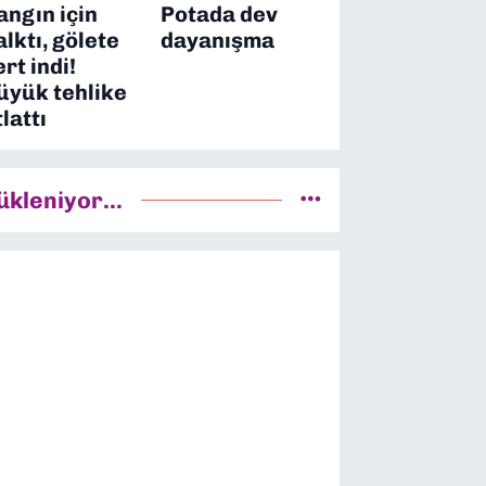
angın için
Potada dev
alktı, gölete
dayanışma
ert indi!
üyük tehlike
tlattı
ükleniyor...