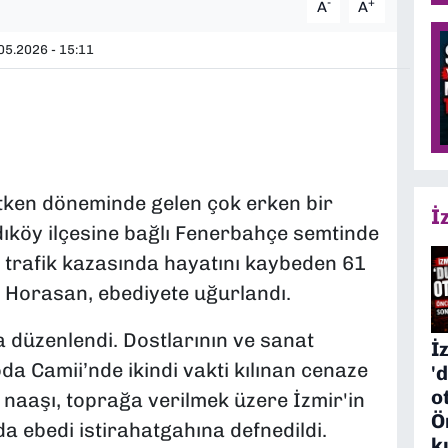
-
+
A
A
05.2026 - 15:11
etken döneminde gelen çok erken bir
İ
adıköy ilçesine bağlı Fenerbahçe semtinde
i trafik kazasında hayatını kaybeden 61
 Horasan, ebediyete uğurlandı.
da düzenlendi. Dostlarının ve sanat
İ
da Camii’nde ikindi vakti kılınan cenaze
'
o
naaşı, toprağa verilmek üzere İzmir'in
Ö
da ebedi istirahatgahına defnedildi.
k