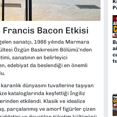
K
P
 Francis Bacon Etkisi
gelen sanatçı, 1986 yılında Marmara
B
a
kültesi Özgün Baskıresim Bölümü’nden
c
imi, sanatının en belirleyici
t
en, edebiyat da beslendiği en önemli
du.
karanlık dünyasını tuvallerine taşıyan
e kataloglarında keşfettiği İngiliz
inden etkilendi. Klasik ve idealize
ş, parçalanmış ve amorf figürler çizen
 şiddetini ve dayatılan tüketim kültürünü