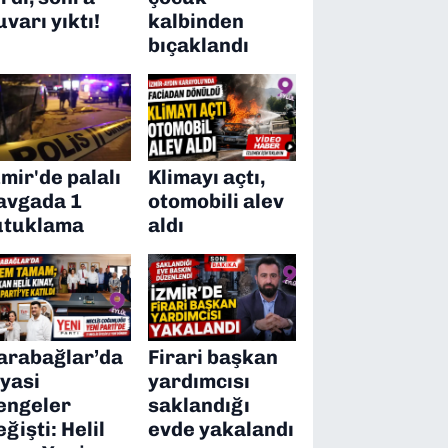
uvarı yıktı!
kalbinden
bıçaklandı
zmir'de palalı
Klimayı açtı,
avgada 1
otomobili alev
utuklama
aldı
arabağlar’da
Firari başkan
iyasi
yardımcısı
engeler
saklandığı
eğişti: Helil
evde yakalandı