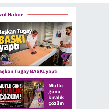
zel Haber
aşkan Tugay BASKI yaptı
Mutlu
güne
kiralık
çözüm