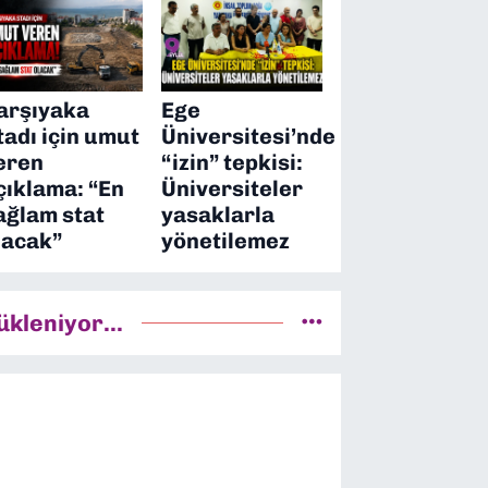
arşıyaka
Ege
tadı için umut
Üniversitesi’nde
eren
“izin” tepkisi:
çıklama: “En
Üniversiteler
ağlam stat
yasaklarla
lacak”
yönetilemez
ükleniyor...