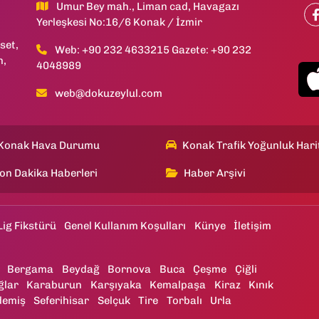
Umur Bey mah., Liman cad, Havagazı
Yerleşkesi No:16/6 Konak / İzmir
set,
Web: +90 232 4633215 Gazete: +90 232
h,
4048989
web@dokuzeylul.com
Konak Hava Durumu
Konak Trafik Yoğunluk Hari
on Dakika Haberleri
Haber Arşivi
Lig Fikstürü
Genel Kullanım Koşulları
Künye
İletişim
Bergama
Beydağ
Bornova
Buca
Çeşme
Çiğli
ğlar
Karaburun
Karşıyaka
Kemalpaşa
Kiraz
Kınık
demiş
Seferihisar
Selçuk
Tire
Torbalı
Urla