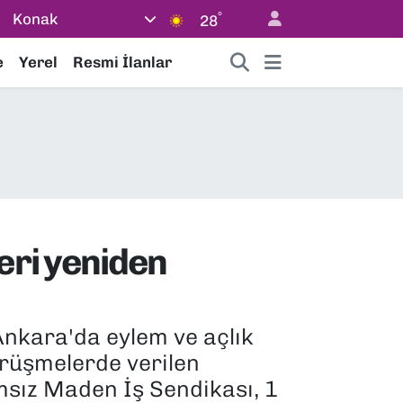
°
Konak
28
e
Yerel
Resmi İlanlar
eri yeniden
Ankara'da eylem ve açlık
örüşmelerde verilen
ımsız Maden İş Sendikası, 1