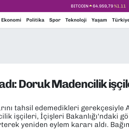
DOLAR
47,7436
%0.18
EURO
55,2510
%0.32
Ekonomi
Politika
Spor
Teknoloji
Yaşam
Türkiy
STERLİN
64,4811
%0.38
GRAM ALTIN
6660.55
%0.03
BİST100
13.779
%-14
adı: Doruk Madencilik işçil
ını tahsil edemedikleri gerekçesiyle 
ik işçileri, İçişleri Bakanlığı'ndaki g
irterek yeniden eylem kararı aldı. Bağ