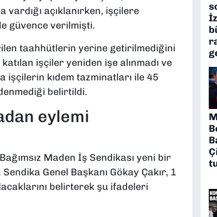
s
vardığı açıklanırken, işçilere
İ
e güvence verilmişti.
b
r
len taahhütlerin yerine getirilmediğini
g
atılan işçiler yeniden işe alınmadı ve
a işçilerin kıdem tazminatları ile 45
enmediği belirtildi.
adan eylemi
M
B
B
Ç
Bağımsız Maden İş Sendikası yeni bir
t
ı. Sendika Genel Başkanı Gökay Çakır, 1
caklarını belirterek şu ifadeleri