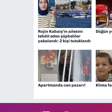
Rojin Kabaiş’in ailesini
Düğün y
tehdit eden şüpheliler
yakalandı: 2 kişi tutuklandı
Apartmanda can pazarı!
Klima fa