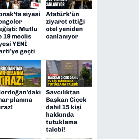
onak’ta siyasi
Atatürk’ün
engeler
ziyaret ettiği
eğişti: Mutlu
otel yeniden
e 19 meclis
canlanıyor
yesi YENİ
arti’ye geçti
ordoğan’daki
Savcılıktan
mar planına
Başkan Çiçek
iraz!
dahil 15 kişi
hakkında
tutuklama
talebi!