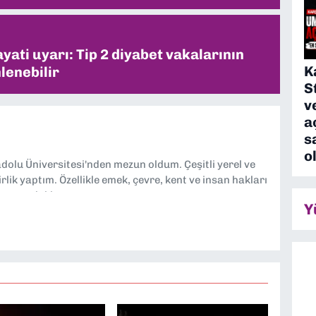
ati uyarı: Tip 2 diyabet vakalarının
K
lenebilir
S
v
a
s
o
dolu Üniversitesi'nden mezun oldum. Çeşitli yerel ve
lik yaptım. Özellikle emek, çevre, kent ve insan hakları
tmeye odaklanıyorum.
Y