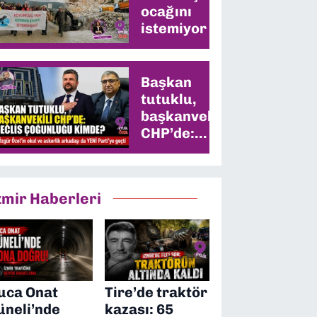
ocağını
istemiyor
Başkan
tutuklu,
başkanvekili
CHP’de:
Meclis
çoğunluğu
kimde?
zmir Haberleri
uca Onat
Tire’de traktör
üneli’nde
kazası: 65