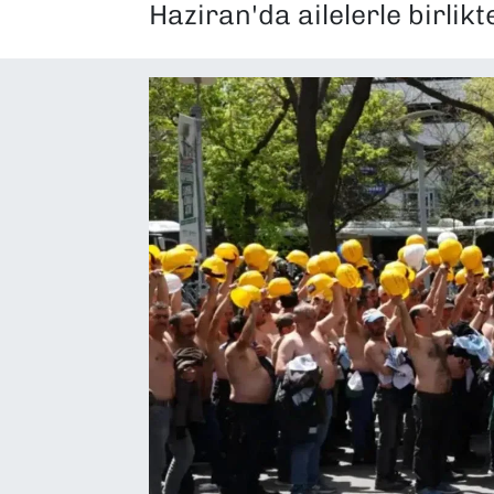
Haziran'da ailelerle birlik
SAĞLIK
SPOR
TEKNOLOJİ
YAŞAM
YEREL YÖNETİMLER