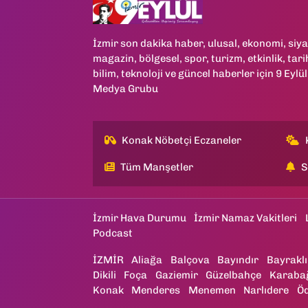
İzmir son dakika haber, ulusal, ekonomi, siya
magazin, bölgesel, spor, turizm, etkinlik, tari
bilim, teknoloji ve güncel haberler için 9 Eylül
Medya Grubu
Konak Nöbetçi Eczaneler
Tüm Manşetler
S
İzmir Hava Durumu
İzmir Namaz Vakitleri
Podcast
İZMİR
Aliağa
Balçova
Bayındır
Bayraklı
Dikili
Foça
Gaziemir
Güzelbahçe
Karaba
Konak
Menderes
Menemen
Narlıdere
Ö