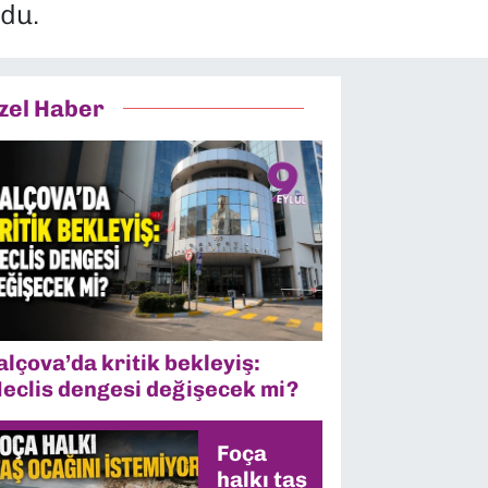
rdu.
zel Haber
alçova’da kritik bekleyiş:
eclis dengesi değişecek mi?
Foça
halkı taş