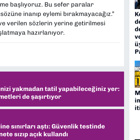
leme başlıyoruz. Bu sefer paralar
sözüne inanıp eylemi bırakmayacağız.”
K
d
e verilen sözlerin yerine getirilmesi
d
şlatmaya hazırlanıyor.
v
ü
P
inizi yakmadan tatil yapabileceğiniz yer:
M
metleri de şaşırtıyor
i
it
ne sınırları aştı: Güvenlik testinde
ete sızıp açık kullandı