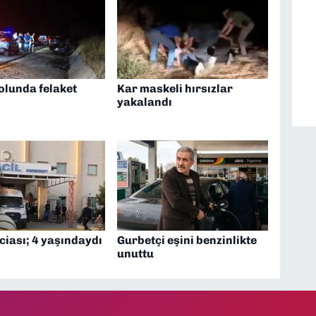
olunda felaket
Kar maskeli hırsızlar
yakalandı
ciası; 4 yaşındaydı
Gurbetçi eşini benzinlikte
unuttu