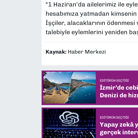
“1 Haziran'da ailelerimiz ile ey
hesabımıza yatmadan kimsenin 
İşçiler, alacaklarının ödenmesi v
talebiyle eylemlerini yeniden ba
Kaynak:
Haber Merkezi
EDITÖRÜN SEÇTIĞI
İzmir’de ceb
Denizi de hiz
EDITÖRÜN SEÇTIĞI
Yapay zekâ yi
gerçek intern