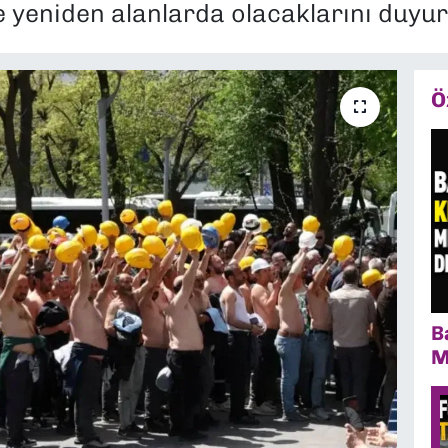
te yeniden alanlarda olacaklarını duyu
Ö
B
M