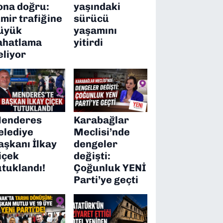
ona doğru:
yaşındaki
zmir trafiğine
sürücü
üyük
yaşamını
ahatlama
yitirdi
eliyor
enderes
Karabağlar
elediye
Meclisi’nde
aşkanı İlkay
dengeler
içek
değişti:
utuklandı!
Çoğunluk YENİ
Parti’ye geçti