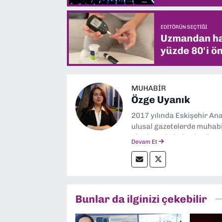
EDITÖRÜN SEÇTIĞI
Uzmandan hay
yüzde 80'i ön
MUHABIR
Özge Uyanık
2017 yılında Eskişehir Ana
ulusal gazetelerde muhabir
alanlarında haberler üre
Devam Et
Bunlar da ilginizi çekebilir