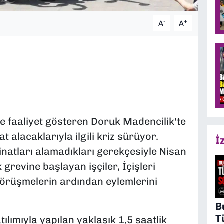
-
+
A
A
e faaliyet gösteren Doruk Madencilik'te
t alacaklarıyla ilgili kriz sürüyor.
İ
inatları alamadıkları gerekçesiyle Nisan
grevine başlayan işçiler, İçişleri
görüşmelerin ardından eylemlerini
B
T
tılımıyla yapılan yaklaşık 1,5 saatlik