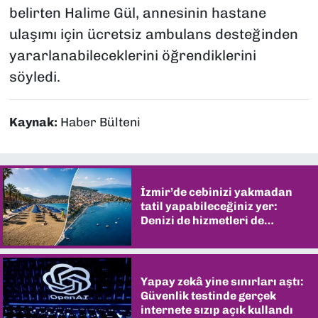
belirten Halime Gül, annesinin hastane
ulaşımı için ücretsiz ambulans desteğinden
yararlanabileceklerini öğrendiklerini
söyledi.
Kaynak:
Haber Bülteni
İzmir’de cebinizi yakmadan
tatil yapabileceğiniz yer:
Denizi de hizmetleri de
şaşırtıyor
Yapay zekâ yine sınırları aştı:
Güvenlik testinde gerçek
internete sızıp açık kullandı