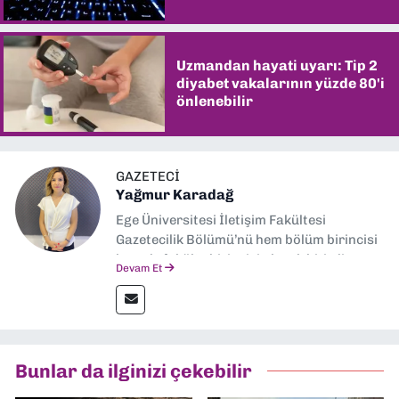
Uzmandan hayati uyarı: Tip 2
diyabet vakalarının yüzde 80'i
önlenebilir
GAZETECI
Yağmur Karadağ
Ege Üniversitesi İletişim Fakültesi
Gazetecilik Bölümü’nü hem bölüm birincisi
hem de fakülte birincisi olarak bitirdim.
Devam Et
Ardından Ege Üniversitesi'nde “Siyasal
İletişim” üzerine yüksek lisans eğitimimi
tamamladım. Halen aynı anabilim dalında
“İklim Krizi Haberciliği” üzerine doktora
eğitimim sürüyor. 9 Eylül'de “Haber
Bunlar da ilginizi çekebilir
Müdürü” olarak görev almaktayım. Hak
odaklı haberciliğe dair çalışmalar