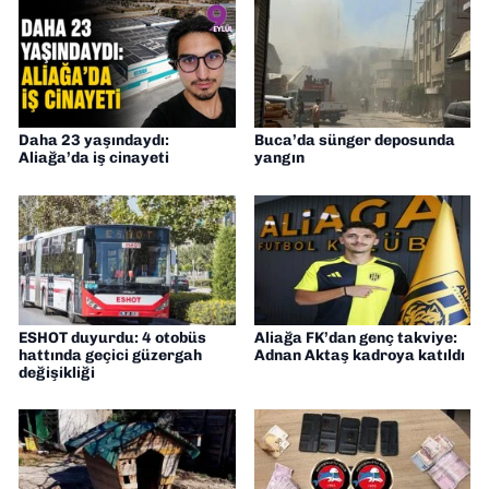
yapıyorum
Daha 23 yaşındaydı:
Buca’da sünger deposunda
Aliağa’da iş cinayeti
yangın
ESHOT duyurdu: 4 otobüs
Aliağa FK’dan genç takviye:
hattında geçici güzergah
Adnan Aktaş kadroya katıldı
değişikliği