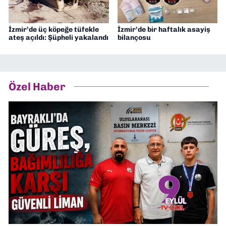
İzmir’de üç köpeğe tüfekle
İzmir’de bir haftalık asayiş
ateş açıldı: Şüpheli yakalandı
bilançosu
Özel Haber