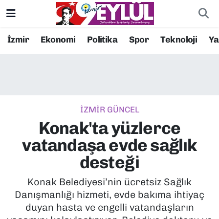
Resmi İlanlar
Konak Nöbetçi Eczaneler
İzmir
Ekonomi
Politika
Spor
Teknoloji
Y
BİLİM
Konak Hava Durumu
DÜNYA
Konak Trafik Yoğunluk Haritası
İZMİR GÜNCEL
EĞİTİM
Süper Lig Puan Durumu ve Fikstür
Konak'ta yüzlerce
EKONOMİ
Tüm Manşetler
vatandaşa evde sağlık
desteği
KÜLTÜR SANAT
Son Dakika Haberleri
Konak Belediyesi’nin ücretsiz Sağlık
MAGAZİN
Haber Arşivi
Danışmanlığı hizmeti, evde bakıma ihtiyaç
duyan hasta ve engelli vatandaşların
POLİTİKA