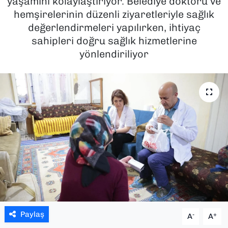
yaşamını kolaylaştırıyor. Belediye doktoru ve
hemşirelerinin düzenli ziyaretleriyle sağlık
SAĞLIK
değerlendirmeleri yapılırken, ihtiyaç
sahipleri doğru sağlık hizmetlerine
SPOR
yönlendiriliyor
TEKNOLOJİ
YAŞAM
YEREL YÖNETİMLER
Paylaş
-
+
A
A