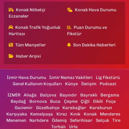
Konak Nöbetçi
Konak Hava Durumu
Eczaneler
Konak Trafik Yoğunluk
Puan Durumu ve
Haritası
Fikstür
Tüm Manşetler
Son Dakika Haberleri
Haber Arşivi
İzmir Hava Durumu
İzmir Namaz Vakitleri
Lig Fikstürü
Genel Kullanım Koşulları
Künye
İletişim
Podcast
İZMİR
Aliağa
Balçova
Bayındır
Bayraklı
Bergama
Beydağ
Bornova
Buca
Çeşme
Çiğli
Dikili
Foça
Gaziemir
Güzelbahçe
Karabağlar
Karaburun
Karşıyaka
Kemalpaşa
Kiraz
Kınık
Konak
Menderes
Menemen
Narlıdere
Ödemiş
Seferihisar
Selçuk
Tire
Torbalı
Urla