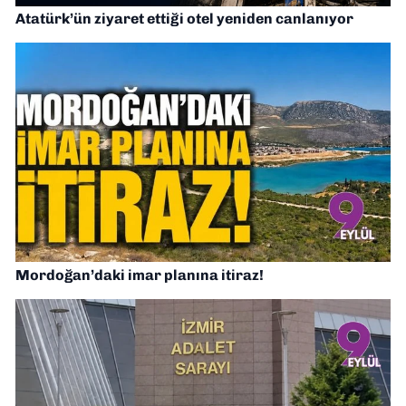
Atatürk’ün ziyaret ettiği otel yeniden canlanıyor
Mordoğan’daki imar planına itiraz!