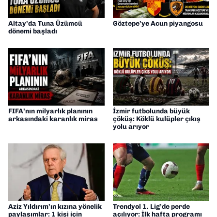
Altay’da Tuna Üzümcü
Göztepe’ye Acun piyangosu
dönemi başladı
FIFA’nın milyarlık planının
İzmir futbolunda büyük
arkasındaki karanlık miras
çöküş: Köklü kulüpler çıkış
yolu arıyor
Aziz Yıldırım’ın kızına yönelik
Trendyol 1. Lig’de perde
paylaşımlar: 1 kişi için
açılıyor: İlk hafta programı