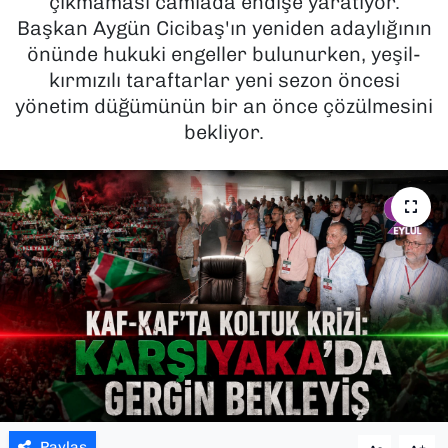
çıkmaması camiada endişe yaratıyor.
Başkan Aygün Cicibaş'ın yeniden adaylığının
SAĞLIK
önünde hukuki engeller bulunurken, yeşil-
kırmızılı taraftarlar yeni sezon öncesi
SPOR
yönetim düğümünün bir an önce çözülmesini
bekliyor.
TEKNOLOJİ
YAŞAM
YEREL YÖNETİMLER
Paylaş
-
+