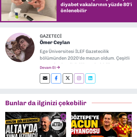
diyabet vakalarının yüzde 80'i
önlenebilir
GAZETECİ
Ömer Ceylan
Ege Üniversitesi İLEF Gazetecilik
bölümünden 2020'de mezun oldum. Çeşitli
gazetelerde editörlük, muhabirlik yaptım.
Devam Et
Şu an kültür-sanat muhabirliği ve
editörlük yapıyorum.
Bunlar da ilginizi çekebilir