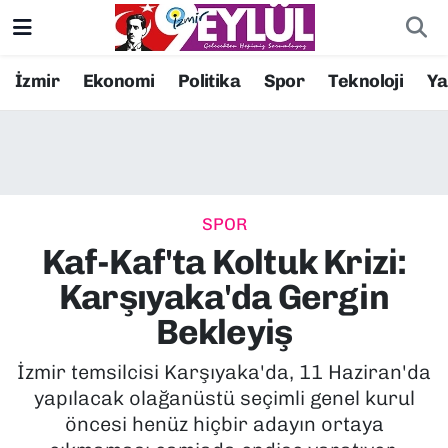
Resmi İlanlar
Konak Nöbetçi Eczaneler
İzmir
Ekonomi
Politika
Spor
Teknoloji
Y
BİLİM
Konak Hava Durumu
DÜNYA
Konak Trafik Yoğunluk Haritası
SPOR
EĞİTİM
Süper Lig Puan Durumu ve Fikstür
Kaf-Kaf'ta Koltuk Krizi:
EKONOMİ
Tüm Manşetler
Karşıyaka'da Gergin
Bekleyiş
KÜLTÜR SANAT
Son Dakika Haberleri
İzmir temsilcisi Karşıyaka'da, 11 Haziran'da
MAGAZİN
Haber Arşivi
yapılacak olağanüstü seçimli genel kurul
öncesi henüz hiçbir adayın ortaya
POLİTİKA