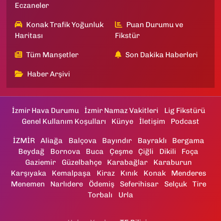
Eczaneler
Konak Trafik Yoğunluk
Puan Durumu ve
Haritası
Fikstür
Tüm Manşetler
Son Dakika Haberleri
Haber Arşivi
İzmir Hava Durumu
İzmir Namaz Vakitleri
Lig Fikstürü
Genel Kullanım Koşulları
Künye
İletişim
Podcast
İZMİR
Aliağa
Balçova
Bayındır
Bayraklı
Bergama
Beydağ
Bornova
Buca
Çeşme
Çiğli
Dikili
Foça
Gaziemir
Güzelbahçe
Karabağlar
Karaburun
Karşıyaka
Kemalpaşa
Kiraz
Kınık
Konak
Menderes
Menemen
Narlıdere
Ödemiş
Seferihisar
Selçuk
Tire
Torbalı
Urla