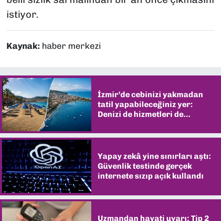
istiyor.
Kaynak:
haber merkezi
İzmir’de cebinizi yakmadan
tatil yapabileceğiniz yer:
Denizi de hizmetleri de
şaşırtıyor
Yapay zekâ yine sınırları aştı:
Güvenlik testinde gerçek
internete sızıp açık kullandı
Uzmandan hayati uyarı: Tip 2