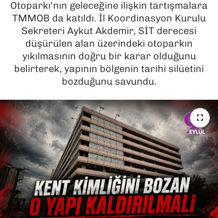
Otoparkı'nın geleceğine ilişkin tartışmalara
TMMOB da katıldı. İl Koordinasyon Kurulu
SAĞLIK
Sekreteri Aykut Akdemir, SİT derecesi
düşürülen alan üzerindeki otoparkın
SPOR
yıkılmasının doğru bir karar olduğunu
TEKNOLOJİ
belirterek, yapının bölgenin tarihi silüetini
bozduğunu savundu.
YAŞAM
YEREL YÖNETİMLER