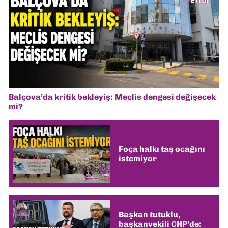
Balçova’da kritik bekleyiş: Meclis dengesi değişecek
mi?
Foça halkı taş ocağını
istemiyor
Başkan tutuklu,
başkanvekili CHP’de: