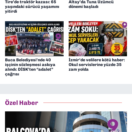
Tire’de traktör kazası: 65
Altay’da Tuna Üzümcü
yaşındaki sürücü yaşamını
dönemi başladı
yitirdi
Buca Belediyesi’nde 40
İzmir’de velilere kötü haber:
işçinin sözleşmesi askıya
Okul servislerine yüzde 35
alındı: DİSK’ten “adalet”
zam yolda
çağrısı
Özel Haber