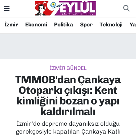
Resmi İlanlar
Konak Nöbetçi Eczaneler
İzmir
Ekonomi
Politika
Spor
Teknoloji
Y
BİLİM
Konak Hava Durumu
DÜNYA
Konak Trafik Yoğunluk Haritası
İZMİR GÜNCEL
EĞİTİM
Süper Lig Puan Durumu ve Fikstür
TMMOB'dan Çankaya
EKONOMİ
Tüm Manşetler
Otoparkı çıkışı: Kent
kimliğini bozan o yapı
KÜLTÜR SANAT
Son Dakika Haberleri
kaldırılmalı
MAGAZİN
Haber Arşivi
İzmir'de depreme dayanıksız olduğu
gerekçesiyle kapatılan Çankaya Katlı
POLİTİKA