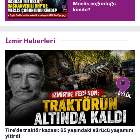
Meclis çoğunluğu
kimde?
İzmir Haberleri
Tire’de traktör kazası: 65 yaşındaki sürücü yaşamını
yitirdi