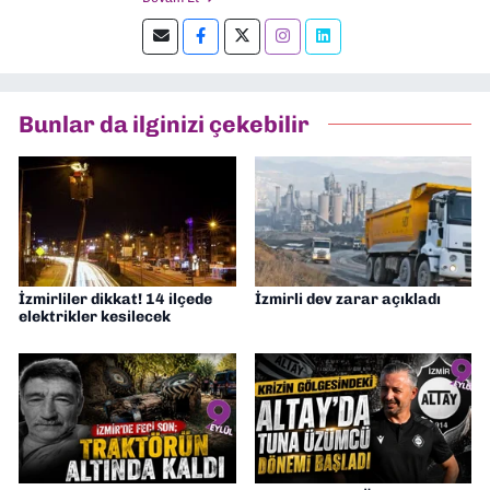
Şu an kültür-sanat muhabirliği ve
editörlük yapıyorum.
Bunlar da ilginizi çekebilir
İzmirliler dikkat! 14 ilçede
İzmirli dev zarar açıkladı
elektrikler kesilecek