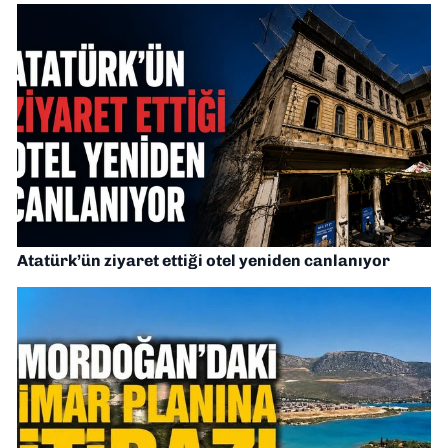
Atatürk’ün ziyaret ettiği otel yeniden canlanıyor