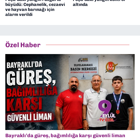
büyüdü: Cephanelik, cezaevi
altında
ve hayvan barınağı için
alarm verildi
Özel Haber
Bayraklı’da güreş, bağımlılığa karşı güvenli liman