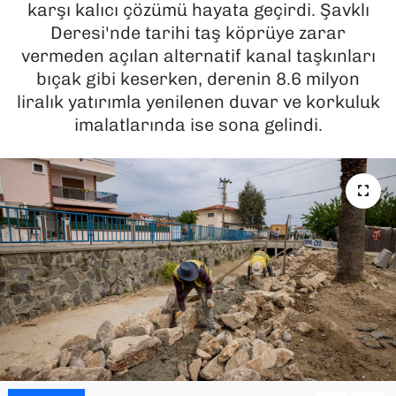
karşı kalıcı çözümü hayata geçirdi. Şavklı
Deresi'nde tarihi taş köprüye zarar
SAĞLIK
vermeden açılan alternatif kanal taşkınları
bıçak gibi keserken, derenin 8.6 milyon
SPOR
liralık yatırımla yenilenen duvar ve korkuluk
TEKNOLOJİ
imalatlarında ise sona gelindi.
YAŞAM
YEREL YÖNETİMLER