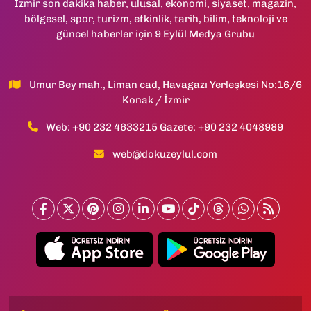
İzmir son dakika haber, ulusal, ekonomi, siyaset, magazin,
bölgesel, spor, turizm, etkinlik, tarih, bilim, teknoloji ve
güncel haberler için 9 Eylül Medya Grubu
Umur Bey mah., Liman cad, Havagazı Yerleşkesi No:16/6
Konak / İzmir
Web: +90 232 4633215 Gazete: +90 232 4048989
web@dokuzeylul.com