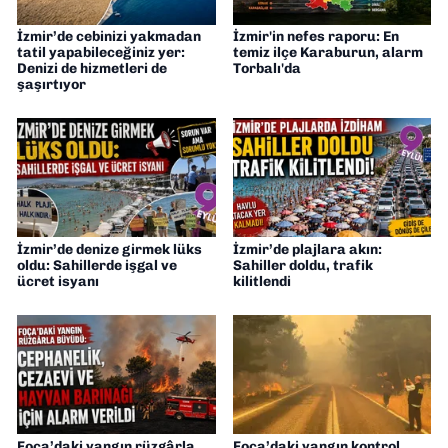
İzmir’de cebinizi yakmadan
İzmir'in nefes raporu: En
tatil yapabileceğiniz yer:
temiz ilçe Karaburun, alarm
Denizi de hizmetleri de
Torbalı'da
şaşırtıyor
İzmir’de denize girmek lüks
İzmir’de plajlara akın:
oldu: Sahillerde işgal ve
Sahiller doldu, trafik
ücret isyanı
kilitlendi
Foça’daki yangın rüzgârla
Foça’daki yangın kontrol