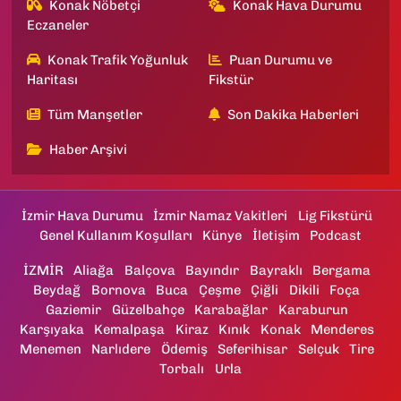
Konak Nöbetçi
Konak Hava Durumu
Eczaneler
Konak Trafik Yoğunluk
Puan Durumu ve
Haritası
Fikstür
Tüm Manşetler
Son Dakika Haberleri
Haber Arşivi
İzmir Hava Durumu
İzmir Namaz Vakitleri
Lig Fikstürü
Genel Kullanım Koşulları
Künye
İletişim
Podcast
İZMİR
Aliağa
Balçova
Bayındır
Bayraklı
Bergama
Beydağ
Bornova
Buca
Çeşme
Çiğli
Dikili
Foça
Gaziemir
Güzelbahçe
Karabağlar
Karaburun
Karşıyaka
Kemalpaşa
Kiraz
Kınık
Konak
Menderes
Menemen
Narlıdere
Ödemiş
Seferihisar
Selçuk
Tire
Torbalı
Urla