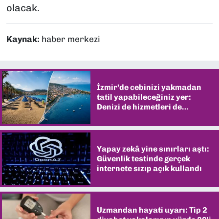
olacak.
Kaynak:
haber merkezi
İzmir’de cebinizi yakmadan
tatil yapabileceğiniz yer:
Denizi de hizmetleri de
şaşırtıyor
Yapay zekâ yine sınırları aştı:
Güvenlik testinde gerçek
internete sızıp açık kullandı
Uzmandan hayati uyarı: Tip 2