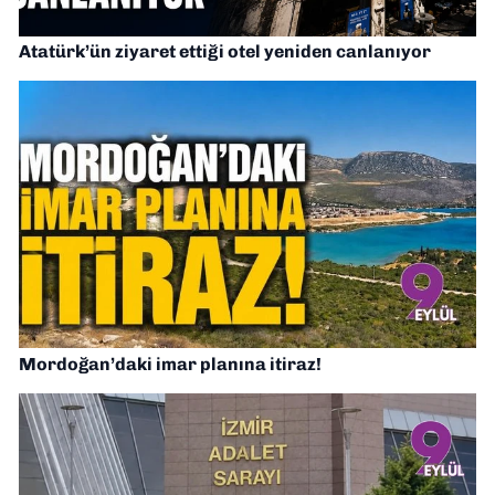
Atatürk’ün ziyaret ettiği otel yeniden canlanıyor
Mordoğan’daki imar planına itiraz!