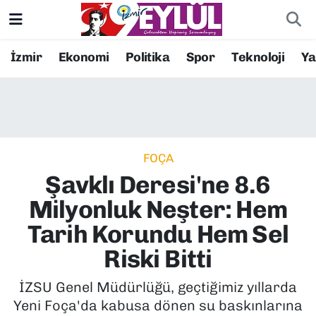
Resmi İlanlar
Konak Nöbetçi Eczaneler
İzmir
Ekonomi
Politika
Spor
Teknoloji
Y
BİLİM
Konak Hava Durumu
DÜNYA
Konak Trafik Yoğunluk Haritası
FOÇA
EĞİTİM
Süper Lig Puan Durumu ve Fikstür
Şavklı Deresi'ne 8.6
EKONOMİ
Tüm Manşetler
Milyonluk Neşter: Hem
Tarih Korundu Hem Sel
KÜLTÜR SANAT
Son Dakika Haberleri
Riski Bitti
MAGAZİN
Haber Arşivi
İZSU Genel Müdürlüğü, geçtiğimiz yıllarda
Yeni Foça'da kabusa dönen su baskınlarına
POLİTİKA