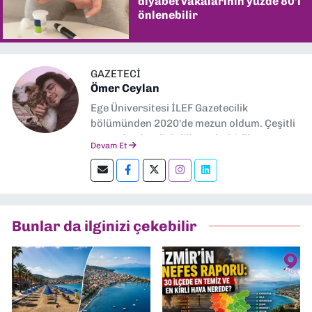
diyabet vakalarının yüzde 80'i
önlenebilir
GAZETECİ
Ömer Ceylan
Ege Üniversitesi İLEF Gazetecilik
bölümünden 2020'de mezun oldum. Çeşitli
gazetelerde editörlük, muhabirlik yaptım.
Devam Et
Şu an kültür-sanat muhabirliği ve
editörlük yapıyorum.
Bunlar da ilginizi çekebilir