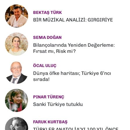
BEKTAŞ TÜRK
BİR MÜZİKAL ANALİZİ: GIRGIRİYE
SEMA DOĞAN
Bilançolarında Yeniden Değerleme:
Fırsat mı, Risk mi?
ÖCAL ULUÇ
Dünya öfke haritası; Türkiye 6’ncı
sırada!
PINAR TÜRENÇ
Sanki Türkiye tutuklu
FARUK KURTBAŞ
TÜRKLER ANATOLİA’YI 100 YIL ÖNCE