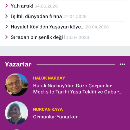
Yuh artık!
04.05.2026
Işıltılı dünyadan fırına
27.04.2026
Hayalet Köy'den Yaşayan köye...
20.04.2026
Sıradan bir şenlik değil
13.04.2026
Yazarlar
HALUK NARBAY
Haluk Narbay'dan Göze Çarpanlar...
Meclis'te Tarihi Yasa Teklifi ve Gabar
Rekoru!
NURCAN KAYA
Ormanlar Yanarken