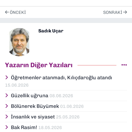
ÖNCEKI
SONRAKI
Sadık Uçar
Yazarın Diğer Yazıları
Öğretmenler atanmadı, Kılıçdaroğlu atandı
15.06.2026
Güzellik uğruna
08.06.2026
Bölünerek Büyümek
01.06.2026
İnsanlık ve siyaset
25.05.2026
Bak Rasim!
18.05.2026