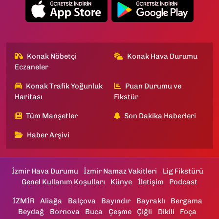
Konak Nöbetçi
Konak Hava Durumu
Eczaneler
Konak Trafik Yoğunluk
Puan Durumu ve
Haritası
Fikstür
Tüm Manşetler
Son Dakika Haberleri
Haber Arşivi
İzmir Hava Durumu
İzmir Namaz Vakitleri
Lig Fikstürü
Genel Kullanım Koşulları
Künye
İletişim
Podcast
İZMİR
Aliağa
Balçova
Bayındır
Bayraklı
Bergama
Beydağ
Bornova
Buca
Çeşme
Çiğli
Dikili
Foça