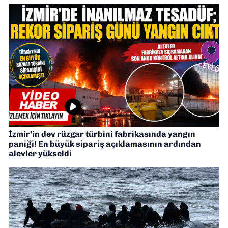
İzmir’in dev rüzgar türbini fabrikasında yangın
paniği! En büyük sipariş açıklamasının ardından
alevler yükseldi