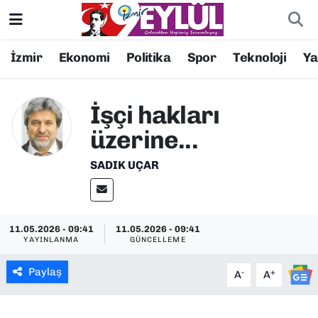
Resmi İlanlar
Konak Nöbetçi Eczaneler
İzmir
Ekonomi
Politika
Spor
Teknoloji
Y
BİLİM
Konak Hava Durumu
İşçi hakları
DÜNYA
Konak Trafik Yoğunluk Haritası
üzerine...
EĞİTİM
Süper Lig Puan Durumu ve Fikstür
SADIK UÇAR
EKONOMİ
Tüm Manşetler
11.05.2026 - 09:41
11.05.2026 - 09:41
KÜLTÜR SANAT
Son Dakika Haberleri
YAYINLANMA
GÜNCELLEME
MAGAZİN
Haber Arşivi
Paylaş
-
+
A
A
POLİTİKA