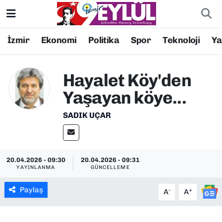
Resmi İlanlar
Konak Nöbetçi Eczaneler
İzmir
Ekonomi
Politika
Spor
Teknoloji
Y
BİLİM
Konak Hava Durumu
Hayalet Köy'den
DÜNYA
Konak Trafik Yoğunluk Haritası
Yaşayan köye...
EĞİTİM
Süper Lig Puan Durumu ve Fikstür
SADIK UÇAR
EKONOMİ
Tüm Manşetler
20.04.2026 - 09:30
20.04.2026 - 09:31
KÜLTÜR SANAT
Son Dakika Haberleri
YAYINLANMA
GÜNCELLEME
MAGAZİN
Haber Arşivi
Paylaş
-
+
A
A
POLİTİKA