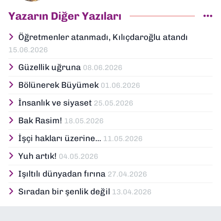
Yazarın Diğer Yazıları
Öğretmenler atanmadı, Kılıçdaroğlu atandı
15.06.2026
Güzellik uğruna
08.06.2026
Bölünerek Büyümek
01.06.2026
İnsanlık ve siyaset
25.05.2026
Bak Rasim!
18.05.2026
İşçi hakları üzerine...
11.05.2026
Yuh artık!
04.05.2026
Işıltılı dünyadan fırına
27.04.2026
Sıradan bir şenlik değil
13.04.2026