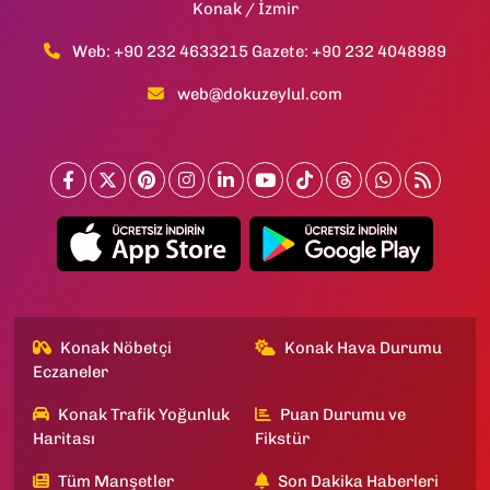
Konak / İzmir
Web: +90 232 4633215 Gazete: +90 232 4048989
web@dokuzeylul.com
Konak Nöbetçi
Konak Hava Durumu
Eczaneler
Konak Trafik Yoğunluk
Puan Durumu ve
Haritası
Fikstür
Tüm Manşetler
Son Dakika Haberleri