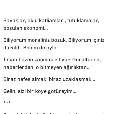
SAĞLIK
Savaşlar, okul katliamları, tutuklamalar,
SPOR
bozulan ekonomi…
TEKNOLOJİ
Biliyorum moraliniz bozuk. Biliyorum içiniz
daraldı. Benim de öyle…
YAŞAM
İnsan bazen kaçmak istiyor. Gürültüden,
YEREL YÖNETİMLER
haberlerden, o bitmeyen ağırlıktan…
Biraz nefes almak, biraz uzaklaşmak…
Gelin, sizi bir köye götüreyim…
***