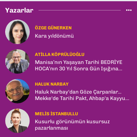
Yazarlar
ÖZGE GÜNERKEN
Kara yıldönümü
ATILLA KÖPRÜLÜOĞLU
Manisa’nın Yaşayan Tarihi BEDRİYE
HOCA’nın 30 Yıl Sonra Gün Işığına
Çıkan Son Kitabı; “YİTİRİLMİŞ YILLAR”
HALUK NARBAY
Haluk Narbay'dan Göze Çarpanlar...
Mekke'de Tarihi Pakt, Ahbap'a Kayyum
ve Kerkük Hamlesi!
MELIS İSTANBULLU
Kusurlu görünümün kusursuz
pazarlanması