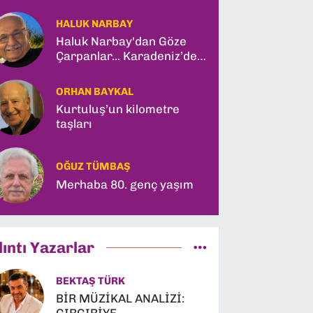
HALUK NARBAY
Haluk Narbay'dan Göze
Çarpanlar... Karadeniz’de
Türk Gemisine Vuruş ve
İlk Kadın General!
ORHAN BAYKAL
Kurtuluş’un kilometre
taşları
OĞUZ TÜMBAŞ
Merhaba 80. genç yaşım
lıntı Yazarlar
BEKTAŞ TÜRK
BİR MÜZİKAL ANALİZİ: