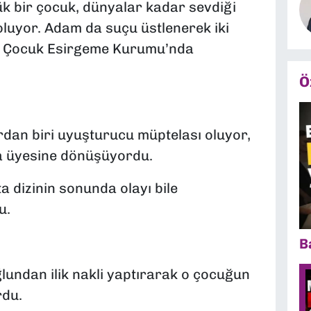
k bir çocuk, dünyalar kadar sevdiği
oluyor. Adam da suçu üstlenerek iki
e Çocuk Esirgeme Kurumu’nda
Ö
dan biri uyuşturucu müptelası oluyor,
ya üyesine dönüşüyordu.
a dizinin sonunda olayı bile
u.
B
lundan ilik nakli yaptırarak o çocuğun
rdu.