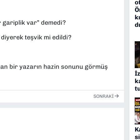
o
Ö
k
ir gariplik var” demedi?
d
 diyerek teşvik mi edildi?
nan bir yazarın hazin sonunu görmüş
İ
k
t
SONRAKI
K
s