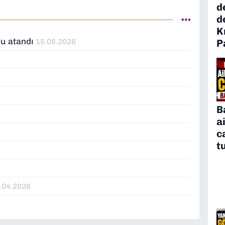
d
d
K
lu atandı
15.06.2026
P
B
a
c
t
.04.2026