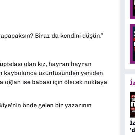
 yapacaksın? Biraz da kendini düşün.”
ptelası olan kız, hayran hayran
an kaybolunca üzüntüsünden yeniden
 oğlan ise babası için ölecek noktaya
İ
iye’nin önde gelen bir yazarının
İ
'