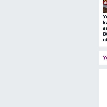
Y
k
s
B
a
Y