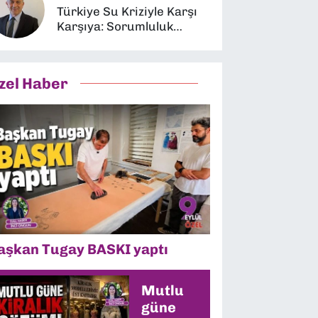
Türkiye Su Kriziyle Karşı
Karşıya: Sorumluluk
Kimin?
zel Haber
aşkan Tugay BASKI yaptı
Mutlu
güne