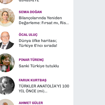
GIRGIRİYE
SEMA DOĞAN
Bilançolarında Yeniden
Değerleme: Fırsat mı, Risk
mi?
ÖCAL ULUÇ
Dünya öfke haritası;
Türkiye 6’ncı sırada!
PINAR TÜRENÇ
Sanki Türkiye tutuklu
FARUK KURTBAŞ
TÜRKLER ANATOLİA’YI 100
YIL ÖNCE (mi)
FETHETMİŞLER (?)
AHMET GÜLER