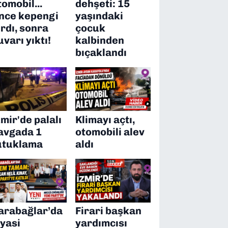
tomobil...
dehşeti: 15
nce kepengi
yaşındaki
ırdı, sonra
çocuk
uvarı yıktı!
kalbinden
bıçaklandı
zmir'de palalı
Klimayı açtı,
avgada 1
otomobili alev
utuklama
aldı
arabağlar’da
Firari başkan
iyasi
yardımcısı