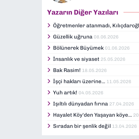
Yazarın Diğer Yazıları
Öğretmenler atanmadı, Kılıçdaroğ
Güzellik uğruna
08.06.2026
Bölünerek Büyümek
01.06.2026
İnsanlık ve siyaset
25.05.2026
Bak Rasim!
18.05.2026
İşçi hakları üzerine...
11.05.2026
Yuh artık!
04.05.2026
Işıltılı dünyadan fırına
27.04.2026
Hayalet Köy'den Yaşayan köye...
20
Sıradan bir şenlik değil
13.04.2026