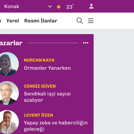
°
Konak
23
e
Yerel
Resmi İlanlar
azarlar
NURCAN KAYA
Ormanlar Yanarken
CENGIZ GÜVEN
Sendikalı işçi sayısı
azalıyor
LEVENT ÖZEN
Yapay zeka ve haberciliğin
geleceği