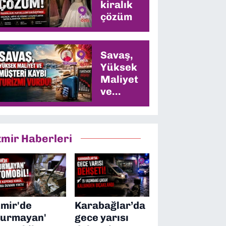
kiralık
çözüm
Savaş,
Yüksek
Maliyet
ve
Müşteri
Kaybı
Turizmi
zmir Haberleri
Vurdu
zmir'de
Karabağlar’da
durmayan'
gece yarısı