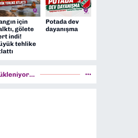
angın için
Potada dev
alktı, gölete
dayanışma
ert indi!
üyük tehlike
tlattı
ükleniyor...