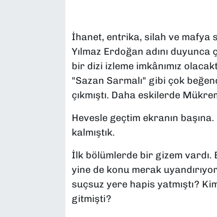
SAĞLIK
İhanet, entrika, silah ve mafya s
SPOR
Yılmaz Erdoğan adını duyunca ç
bir dizi izleme imkânımız olacakt
TEKNOLOJİ
"Sazan Sarmalı" gibi çok beğen
YAŞAM
çıkmıştı. Daha eskilerde Mükrem
YEREL YÖNETİMLER
Hevesle geçtim ekranın başına. 
kalmıştık.
İlk bölümlerde bir gizem vardı
yine de konu merak uyandırıyor
suçsuz yere hapis yatmıştı? Kim
gitmişti?