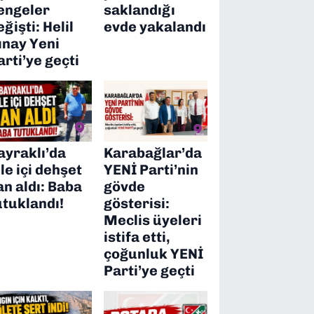
engeler
saklandığı
eğişti: Helil
evde yakalandı
ınay Yeni
arti’ye geçti
ayraklı’da
Karabağlar’da
ile içi dehşet
YENİ Parti’nin
an aldı: Baba
gövde
utuklandı!
gösterisi:
Meclis üyeleri
istifa etti,
çoğunluk YENİ
Parti’ye geçti