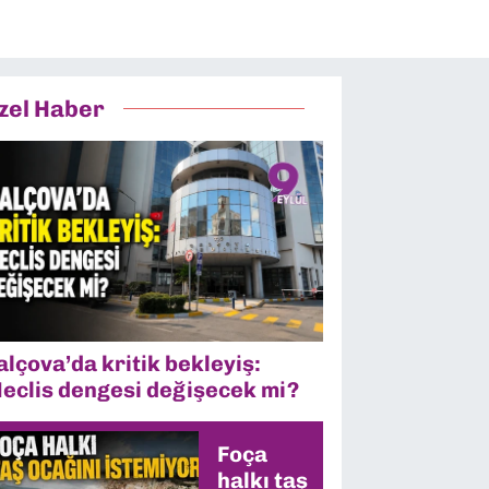
zel Haber
alçova’da kritik bekleyiş:
eclis dengesi değişecek mi?
Foça
halkı taş