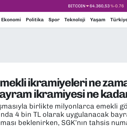
DOLAR
47,7143
%0.16
EURO
55,0317
%-0.02
Ekonomi
Politika
Spor
Teknoloji
Yaşam
Türkiy
STERLİN
64,2463
%0.07
GRAM ALTIN
6574.81
%1.44
BİST100
13.887
%64
BITCOIN
64.360,53
%-0.76
ekli ikramiyeleri ne zama
ayram ikramiyesi ne kada
masıyla birlikte milyonlarca emekli 
ılında 4 bin TL olarak uygulanacak bay
ılması beklenirken, SGK’nın tahsis nu