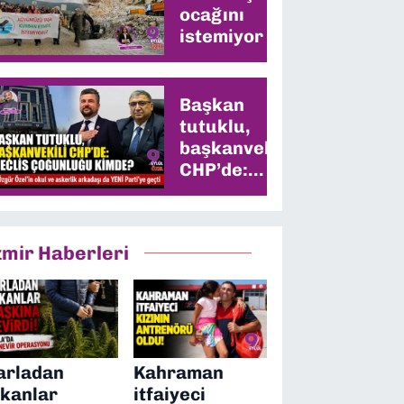
ocağını
istemiyor
Başkan
tutuklu,
başkanvekili
CHP’de:
Meclis
çoğunluğu
kimde?
zmir Haberleri
arladan
Kahraman
ıkanlar
itfaiyeci