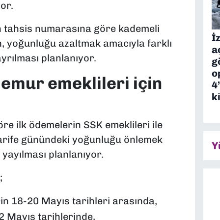
or.
n tahsis numarasına göre kademeli
İ
en, yoğunluğu azaltmak amacıyla farklı
a
yrılması planlanıyor.
g
o
emur emeklileri için
4
k
re ilk ödemelerin SSK emeklileri ile
e arife günündeki yoğunluğu önlemek
Y
 yayılması planlanıyor.
;
in 18-20 Mayıs tarihleri arasında,
2 Mayıs tarihlerinde,