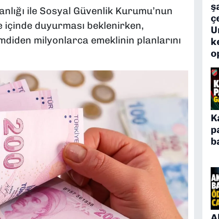
ş
anlığı ile Sosyal Güvenlik Kurumu’nun
ç
e içinde duyurması beklenirken,
U
imdiden milyonlarca emeklinin planlarını
k
o
K
p
b
A