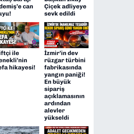
demiş’e can
Çiçek adliyeye
uyu!
sevk edildi
ftçi ile
İzmir’in dev
enekli’nin
rüzgar türbini
efa hikayesi!
fabrikasında
yangın paniği!
En büyük
sipariş
açıklamasının
ardından
alevler
yükseldi