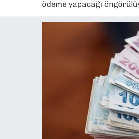
ödeme yapacağı öngörülüyo
SAĞLIK
SPOR
TEKNOLOJİ
YAŞAM
YEREL YÖNETİMLER