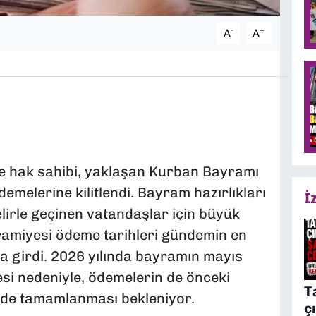
-
+
A
A
ve hak sahibi, yaklaşan Kurban Bayramı
emelerine kilitlendi. Bayram hazırlıkları
İ
gelirle geçinen vatandaşlar için büyük
amiyesi ödeme tarihleri gündemin en
na girdi. 2026 yılında bayramın mayıs
si nedeniyle, ödemelerin de önceki
T
erde tamamlanması bekleniyor.
ç