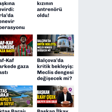
aşkına
kızının
evirdi:
antrenörü
rla’da
oldu!
enevir
perasyonu
af-Kaf
Balçova’da
arkede gaza
kritik bekleyiş:
astı
Meclis dengesi
değişecek mi?
ktaş Barajı
Başkan İlkay