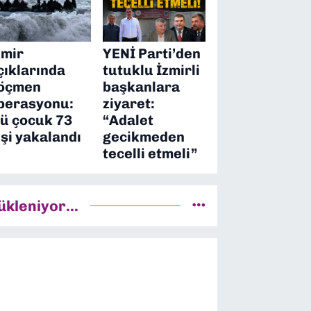
zmir
YENİ Parti’den
çıklarında
tutuklu İzmirli
öçmen
başkanlara
perasyonu:
ziyaret:
’ü çocuk 73
“Adalet
işi yakalandı
gecikmeden
tecelli etmeli”
ükleniyor...