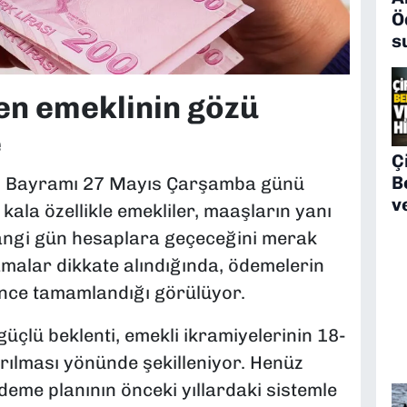
Ö
s
en emeklinin gözü
e
Çi
B
an Bayramı 27 Mayıs Çarşamba günü
v
ala özellikle emekliler, maaşların yanı
hangi gün hesaplara geçeceğini merak
amalar dikkate alındığında, ödemelerin
nce tamamlandığı görülüyor.
güçlü beklenti, emekli ikramiyelerinin 18-
ırılması yönünde şekilleniyor. Henüz
eme planının önceki yıllardaki sistemle