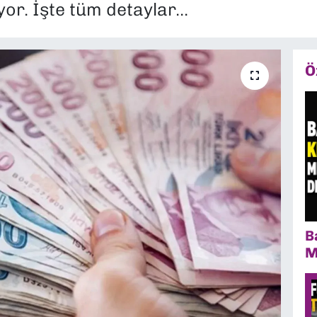
r. İşte tüm detaylar...
Ö
B
M