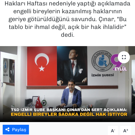
Hakları Haftası nedeniyle yaptığı açıklamada
engelli bireylerin kazanılmış haklarının
SAĞLIK
geriye götürüldüğünü savundu. Çınar, “Bu
tablo bir ihmal değil, açık bir hak ihlalidir”
SPOR
dedi.
TEKNOLOJİ
YAŞAM
YEREL YÖNETİMLER
Paylaş
-
+
A
A