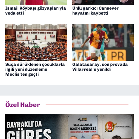
İsmail Köybaşı gözyaşlarıyla
Ünlü şarkıcı Cansever
veda etti
hayatını kaybetti
Suça sürüklenen çocuklarla
Galatasaray, son provada
ilgili yeni düzenleme
Villarreal’e yenildi
Meclis'ten geçti
Özel Haber