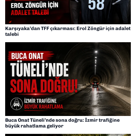
Karşıyaka’dan TFF çıkarması: Erol Zöngür için adalet
talebi
Buca Onat Tüneli’nde sona doğru: İzmir trafiğine
büyük rahatlama geliyor