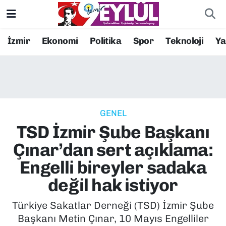
Resmi İlanlar
Konak Nöbetçi Eczaneler
İzmir
Ekonomi
Politika
Spor
Teknoloji
Y
BİLİM
Konak Hava Durumu
DÜNYA
Konak Trafik Yoğunluk Haritası
GENEL
EĞİTİM
Süper Lig Puan Durumu ve Fikstür
TSD İzmir Şube Başkanı
EKONOMİ
Tüm Manşetler
Çınar’dan sert açıklama:
Engelli bireyler sadaka
KÜLTÜR SANAT
Son Dakika Haberleri
değil hak istiyor
MAGAZİN
Haber Arşivi
Türkiye Sakatlar Derneği (TSD) İzmir Şube
Başkanı Metin Çınar, 10 Mayıs Engelliler
POLİTİKA