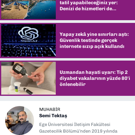
tatil yapabileceğiniz yer:
Denizi de hizmetleri de
şaşırtıyor
Yapay zekâ yine sınırları aştı:
Güvenlik testinde gerçek
internete sızıp açık kullandı
Uzmandan hayati uyarı: Tip 2
diyabet vakalarının yüzde 80'i
önlenebilir
MUHABIR
Semi Tektaş
Ege Üniversitesi İletişim Fakültesi
Gazetecilik Bölümü’nden 2019 yılında