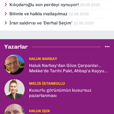
Kılıçdaroğlu son perdeyi oynuyor!
29.06.2025
Bilimle ve halkla inatlaşılmaz
22.06.2025
İran saldırısı ve ‘Derhal Seçim’
15.06.2025
Yazarlar
HALUK NARBAY
Haluk Narbay'dan Göze Çarpanlar...
Mekke'de Tarihi Pakt, Ahbap'a Kayyum
ve Kerkük Hamlesi!
MELIS İSTANBULLU
Kusurlu görünümün kusursuz
pazarlanması
HALUK IŞIK