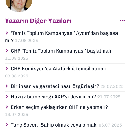
Yazarın Diğer Yazıları
‘Temiz Toplum Kampanyası’ Aydın’dan başlasa
mı?
17.08.2025
CHP ‘Temiz Toplum Kampanyası’ başlatmalı
11.08.2025
CHP Komisyon’da Atatürk’ü temsil etmeli
03.08.2025
Bir insan ve gazeteci nasıl özgürleşir?
28.07.2025
Hukuk bumerangı AKP’yi devirir mi?
21.07.2025
Erken seçim yaklaşırken CHP ne yapmalı?
13.07.2025
Tunç Soyer: ‘Sahip olmak veya olmak’
06.07.2025