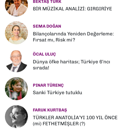
BEKTAŞ TÜRK
BİR MÜZİKAL ANALİZİ: GIRGIRİYE
SEMA DOĞAN
Bilançolarında Yeniden Değerleme:
Fırsat mı, Risk mi?
ÖCAL ULUÇ
Dünya öfke haritası; Türkiye 6’ncı
sırada!
PINAR TÜRENÇ
Sanki Türkiye tutuklu
FARUK KURTBAŞ
TÜRKLER ANATOLİA’YI 100 YIL ÖNCE
(mi) FETHETMİŞLER (?)