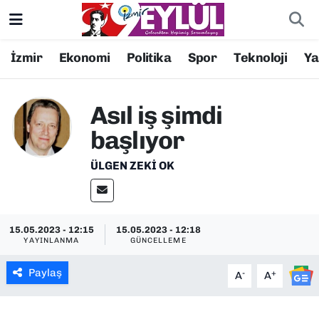
Resmi İlanlar
Konak Nöbetçi Eczaneler
İzmir
Ekonomi
Politika
Spor
Teknoloji
Y
BİLİM
Konak Hava Durumu
Asıl iş şimdi
DÜNYA
Konak Trafik Yoğunluk Haritası
başlıyor
EĞİTİM
Süper Lig Puan Durumu ve Fikstür
ÜLGEN ZEKI OK
EKONOMİ
Tüm Manşetler
15.05.2023 - 12:15
15.05.2023 - 12:18
KÜLTÜR SANAT
Son Dakika Haberleri
YAYINLANMA
GÜNCELLEME
MAGAZİN
Haber Arşivi
Paylaş
-
+
A
A
POLİTİKA