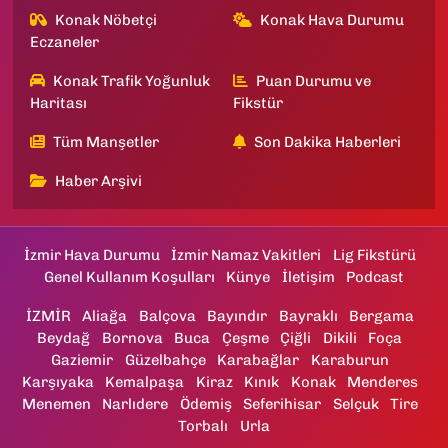
Konak Nöbetçi
Konak Hava Durumu
Eczaneler
Konak Trafik Yoğunluk
Puan Durumu ve
Haritası
Fikstür
Tüm Manşetler
Son Dakika Haberleri
Haber Arşivi
İzmir Hava Durumu
İzmir Namaz Vakitleri
Lig Fikstürü
Genel Kullanım Koşulları
Künye
İletişim
Podcast
İZMİR
Aliağa
Balçova
Bayındır
Bayraklı
Bergama
Beydağ
Bornova
Buca
Çeşme
Çiğli
Dikili
Foça
Gaziemir
Güzelbahçe
Karabağlar
Karaburun
Karşıyaka
Kemalpaşa
Kiraz
Kınık
Konak
Menderes
Menemen
Narlıdere
Ödemiş
Seferihisar
Selçuk
Tire
Torbalı
Urla