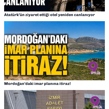
Atatürk’ün ziyaret ettiği otel yeniden canlanıyor
Mordoğan’daki imar planına itiraz!