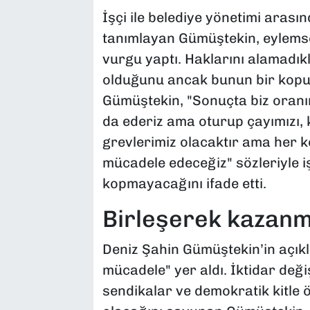
İşçi ile belediye yönetimi arasın
tanımlayan Gümüştekin, eylemsel
vurgu yaptı. Haklarını alamadı
olduğunu ancak bunun bir kopuş
Gümüştekin, "Sonuçta biz oranın
da ederiz ama oturup çayımızı, k
grevlerimiz olacaktır ama her ko
mücadele edeceğiz" sözleriyle i
kopmayacağını ifade etti.
Birleşerek kazanma
Deniz Şahin Gümüştekin’in açıkl
mücadele" yer aldı. İktidar deği
sendikalar ve demokratik kitle 