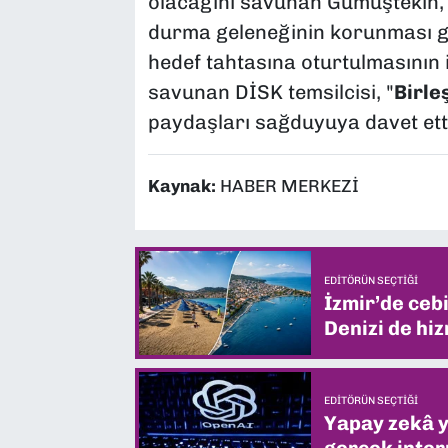
olacağını savunan Gümüştekin, 
durma geleneğinin korunması ger
hedef tahtasına oturtulmasının
savunan DİSK temsilcisi, "
Birle
paydaşları sağduyuya davet etti
Kaynak:
HABER MERKEZİ
EDITÖRÜN SEÇTIĞI
İzmir’de ceb
Denizi de hiz
EDITÖRÜN SEÇTIĞI
Yapay zekâ yi
gerçek intern