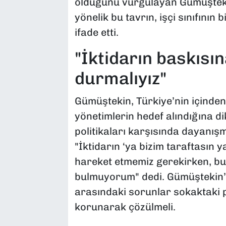
olduğunu vurgulayan Gümüştekin
yönelik bu tavrın, işçi sınıfının
ifade etti.
"İktidarın baskısı
durmalıyız"
Gümüştekin, Türkiye’nin içinden
yönetimlerin hedef alındığına dik
politikaları karşısında dayanı
"İktidarın ‘ya bizim taraftasın ya
hareket etmemiz gerekirken, b
bulmuyorum" dedi. Gümüştekin’e
arasındaki sorunlar sokaktaki p
korunarak çözülmeli.