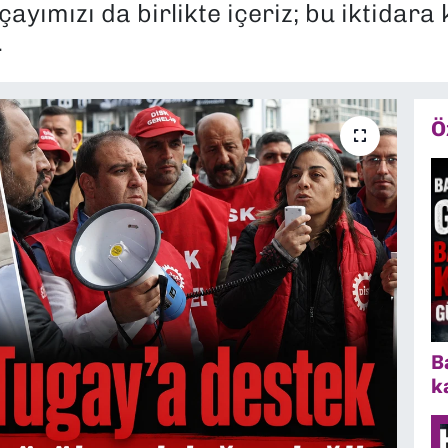
yımızı da birlikte içeriz; bu iktidara 
.
Ö
B
k