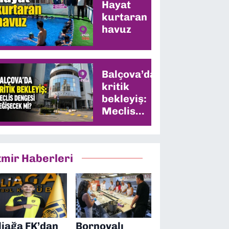
Hayat
kurtaran
havuz
Balçova’da
kritik
bekleyiş:
Meclis
dengesi
değişecek
mi?
zmir Haberleri
liağa FK’dan
Bornovalı