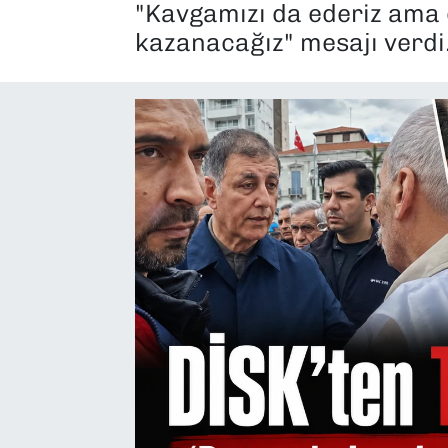
"Kavgamızı da ederiz ama ça
SAĞLIK
kazanacağız" mesajı verdi
SPOR
TEKNOLOJİ
YAŞAM
YEREL YÖNETİMLER