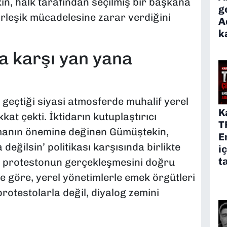
, halk tarafından seçilmiş bir başkana
g
 birleşik mücadelesine zarar verdiğini
A
k
na karşı yan yana
 geçtiği siyasi atmosferde muhalif yerel
K
kat çekti. İktidarın kutuplaştırıcı
T
şmanın önemine değinen Gümüştekin,
E
 değilsin’ politikası karşısında birlikte
i
t
u protestonun gerçekleşmesini doğru
 göre, yerel yönetimlerle emek örgütleri
rotestolarla değil, diyalog zemini