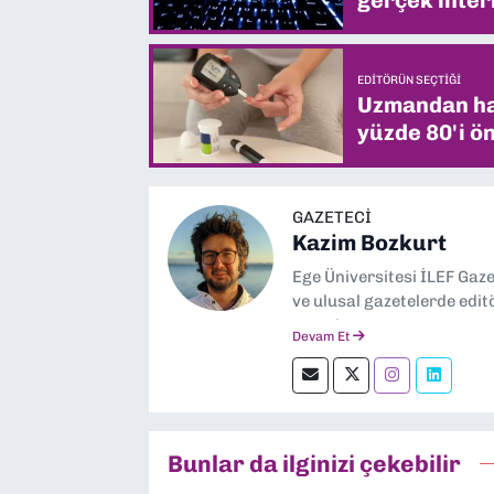
EDITÖRÜN SEÇTIĞI
Uzmandan hay
yüzde 80'i ön
GAZETECI
Kazim Bozkurt
Ege Üniversitesi İLEF Gaz
ve ulusal gazetelerde edit
severim.
Devam Et
Bunlar da ilginizi çekebilir