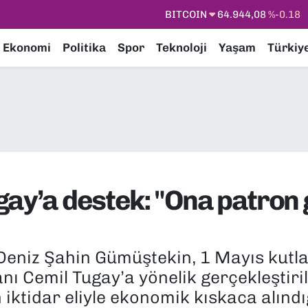
DOLAR
47,7436
%0.18
EURO
55,2510
%0.32
Ekonomi
Politika
Spor
Teknoloji
Yaşam
Türkiy
STERLİN
64,4811
%0.38
GRAM ALTIN
6660.55
%0.03
BİST100
13.779
%-14
BITCOIN
64.944,08
%-0.18
gay’a destek: "Ona patron
 Deniz Şahin Gümüştekin, 1 Mayıs kutl
ı Cemil Tugay’a yönelik gerçekleştiril
rin iktidar eliyle ekonomik kıskaca alı