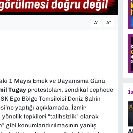
-
+
A
A
aki 1 Mayıs Emek ve Dayanışma Günü
mil Tugay
protestoları, sendikal cephede
İ
SK Ege Bölge Temsilcisi Deniz Şahin
i’ne yaptığı açıklamada, İzmir
önelik tepkileri "talihsizlik" olarak
on" gibi konumlandırılmasının yanlış
A