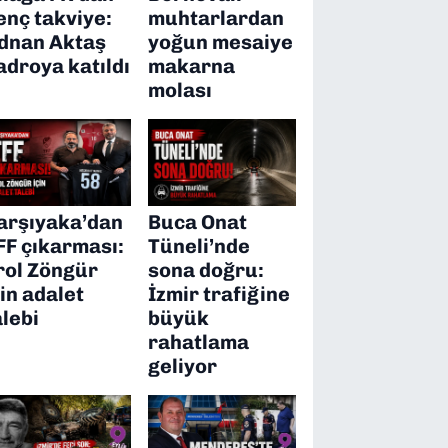
enç takviye:
muhtarlardan
dnan Aktaş
yoğun mesaiye
adroya katıldı
makarna
molası
arşıyaka’dan
Buca Onat
FF çıkarması:
Tüneli’nde
rol Zöngür
sona doğru:
çin adalet
İzmir trafiğine
alebi
büyük
rahatlama
geliyor