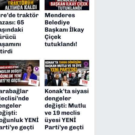
ire’de traktör
Menderes
azası: 65
Belediye
aşındaki
Başkanı İlkay
ürücü
Çiçek
aşamını
tutuklandı!
itirdi
arabağlar
Konak’ta siyasi
eclisi’nde
dengeler
engeler
değişti: Mutlu
eğişti:
ve 19 meclis
oğunluk YENİ
üyesi YENİ
arti’ye geçti
Parti’ye geçti