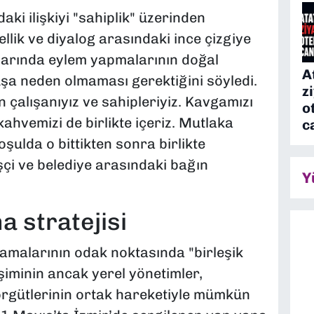
daki ilişkiyi "sahiplik" üzerinden
lik ve diyalog arasındaki ince çizgiye
klarında eylem yapmalarının doğal
A
a neden olmaması gerektiğini söyledi.
z
 çalışanıyız ve sahipleriyiz. Kavgamızı
o
ahvemizi de birlikte içeriz. Mutlaka
c
şulda o bittikten sonra birlikte
şçi ve belediye arasındaki bağın
Y
 stratejisi
amalarının odak noktasında "birleşik
şiminin ancak yerel yönetimler,
örgütlerinin ortak hareketiyle mümkün