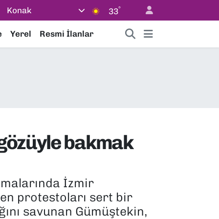
°
Konak
33
e
Yerel
Resmi İlanlar
 gözüyle bakmak
amalarında İzmir
en protestoları sert bir
ndığını savunan Gümüştekin,