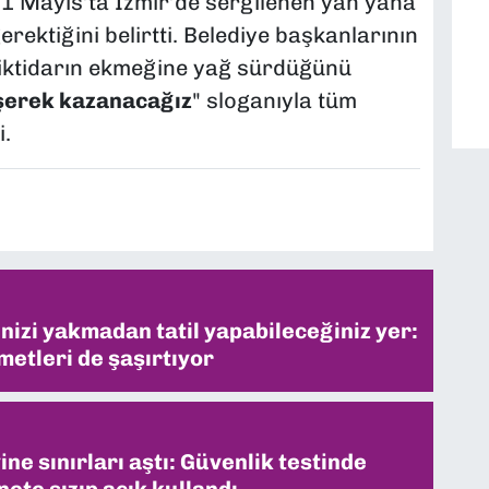
1 Mayıs’ta İzmir’de sergilenen yan yana
ektiğini belirtti. Belediye başkanlarının
 iktidarın ekmeğine yağ sürdüğünü
şerek kazanacağız
" sloganıyla tüm
.
inizi yakmadan tatil yapabileceğiniz yer:
metleri de şaşırtıyor
ne sınırları aştı: Güvenlik testinde
ete sızıp açık kullandı