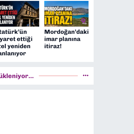
tatürk’ün
Mordoğan’daki
iyaret ettiği
imar planına
tel yeniden
itiraz!
anlanıyor
ükleniyor...