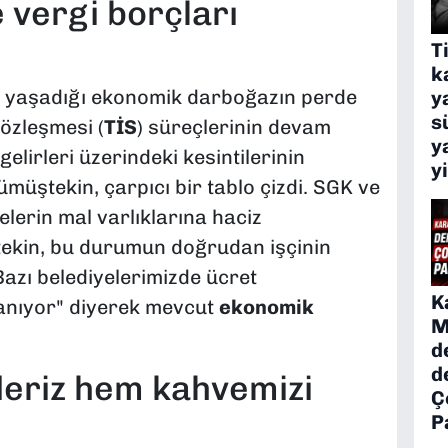
 vergi borçları
T
k
in yaşadığı ekonomik darboğazın perde
y
s
sözleşmesi (
TİS
) süreçlerinin devam
y
gelirleri üzerindeki kesintilerinin
y
ümüştekin, çarpıcı bir tablo çizdi. SGK ve
elerin mal varlıklarına haciz
ekin, bu durumun doğrudan işçinin
"Bazı belediyelerimizde ücret
K
şanıyor" diyerek mevcut
ekonomik
M
d
d
eriz hem kahvemizi
Ç
P