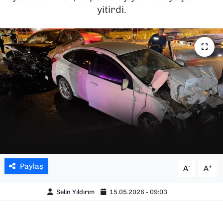
yitirdi.
SAĞLIK
SPOR
TEKNOLOJİ
YAŞAM
YEREL YÖNETİMLER
Paylaş
-
+
A
A
Selin Yıldırım
15.05.2026 - 09:03