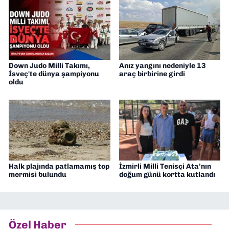
Down Judo Milli Takımı,
Anız yangını nedeniyle 13
İsveç'te dünya şampiyonu
araç birbirine girdi
oldu
Halk plajında patlamamış top
İzmirli Milli Tenisçi Ata’nın
mermisi bulundu
doğum günü kortta kutlandı
Özel Haber