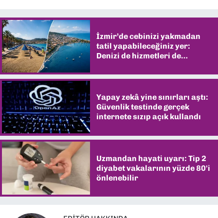
İzmir’de cebinizi yakmadan
tatil yapabileceğiniz yer:
Denizi de hizmetleri de
şaşırtıyor
Yapay zekâ yine sınırları aştı:
Güvenlik testinde gerçek
internete sızıp açık kullandı
Uzmandan hayati uyarı: Tip 2
diyabet vakalarının yüzde 80'i
önlenebilir