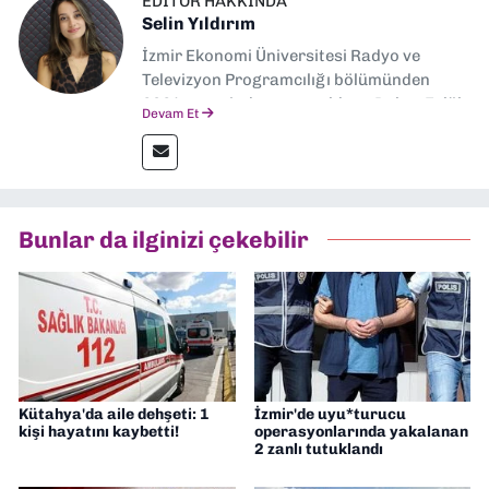
EDITÖR HAKKINDA
Selin Yıldırım
İzmir Ekonomi Üniversitesi Radyo ve
Televizyon Programcılığı bölümünden
2024 senesinde mezun oldum. Dokuz Eylül
Devam Et
Gazetesi'nde spor yazarlığı yaparken,
editörlük görevini de üstleniyorum.
Bunlar da ilginizi çekebilir
Kütahya'da aile dehşeti: 1
İzmir'de uyu*turucu
kişi hayatını kaybetti!
operasyonlarında yakalanan
2 zanlı tutuklandı