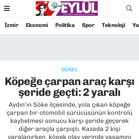
Resmi İlanlar
Konak Nöbetçi Eczaneler
İzmir
Ekonomi
Politika
Spor
Teknoloji
Y
BİLİM
Konak Hava Durumu
DÜNYA
Konak Trafik Yoğunluk Haritası
GENEL
EĞİTİM
Süper Lig Puan Durumu ve Fikstür
Köpeğe çarpan araç karşı
EKONOMİ
Tüm Manşetler
şeride geçti: 2 yaralı
KÜLTÜR SANAT
Son Dakika Haberleri
Aydın’ın Söke ilçesinde, yola çıkan köpeğe
çarpan bir otomobil sürücüsünün kontrolü
MAGAZİN
Haber Arşivi
kaybetmesi sonucu karşı şeride geçerek
diğer araçla çarpıştı. Kazada 2 kişi
POLİTİKA
yaralanırken, köpek olay yerinde yaşamını