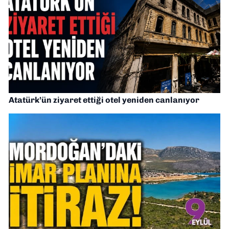
Atatürk’ün ziyaret ettiği otel yeniden canlanıyor