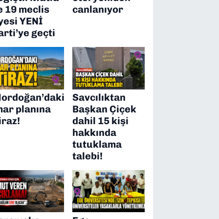
e 19 meclis
canlanıyor
yesi YENİ
arti’ye geçti
ordoğan’daki
Savcılıktan
mar planına
Başkan Çiçek
iraz!
dahil 15 kişi
hakkında
tutuklama
talebi!