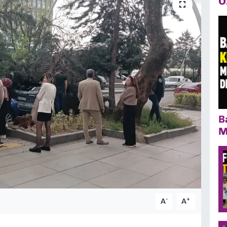
Ö
B
M
-
+
A
A