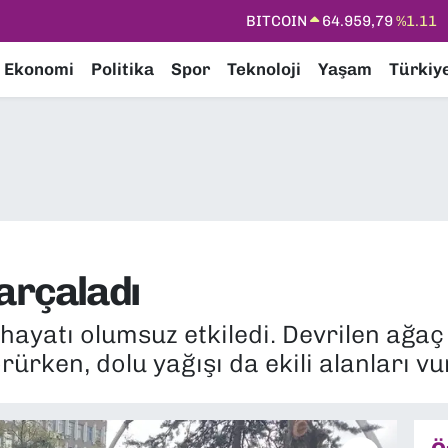
DOLAR
47,7436
%0.18
EURO
55,2510
%0.32
Ekonomi
Politika
Spor
Teknoloji
Yaşam
Türkiy
STERLİN
64,4811
%0.38
GRAM ALTIN
6660.55
%0.03
BİST100
13.779
%-14
BITCOIN
64.959,79
%1.11
parçaladı
hayatı olumsuz etkiledi. Devrilen ağaç
ürken, dolu yağışı da ekili alanları vu