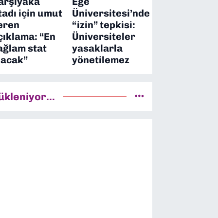
arşıyaka
Ege
tadı için umut
Üniversitesi’nde
eren
“izin” tepkisi:
çıklama: “En
Üniversiteler
ağlam stat
yasaklarla
lacak”
yönetilemez
ükleniyor...