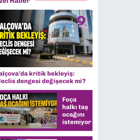
zel Haber
alçova’da kritik bekleyiş:
eclis dengesi değişecek mi?
Foça
halkı taş
ocağını
istemiyor