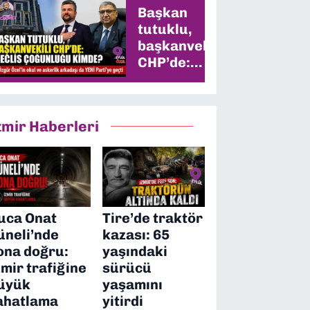
Başkan
tutuklu,
başkanvekili
CHP’de:
Meclis
çoğunluğu
kimde?
zmir Haberleri
uca Onat
Tire’de traktör
üneli’nde
kazası: 65
ona doğru:
yaşındaki
zmir trafiğine
sürücü
üyük
yaşamını
ahatlama
yitirdi