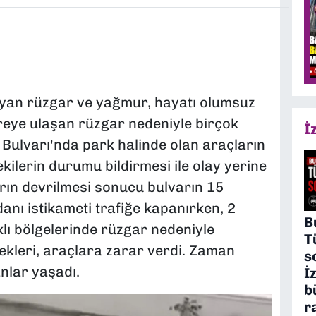
yan rüzgar ve yağmur, hayatı olumsuz
etreye ulaşan rüzgar nedeniyle birçok
İ
 Bulvarı'nda park halinde olan araçların
kilerin durumu bildirmesi ile olay yerine
ların devrilmesi sonucu bulvarın 15
anı istikameti trafiğe kapanırken, 2
B
klı bölgelerinde rüzgar nedeniyle
T
ekleri, araçlara zarar verdi. Zaman
s
nlar yaşadı.
İ
b
r