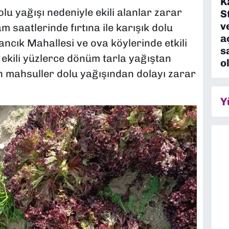
K
olu yağışı nedeniyle ekili alanlar zarar
S
v
 saatlerinde fırtına ile karışık dolu
a
mancık Mahallesi ve ova köylerinde etkili
s
 ekili yüzlerce dönüm tarla yağıştan
o
an mahsuller dolu yağışından dolayı zarar
Y