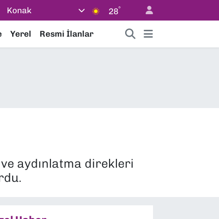
°
Konak
28
e
Yerel
Resmi İlanlar
 ve aydınlatma direkleri
rdu.