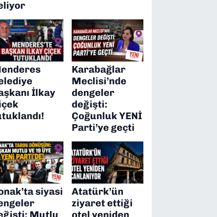
eliyor
enderes
Karabağlar
elediye
Meclisi’nde
aşkanı İlkay
dengeler
içek
değişti:
utuklandı!
Çoğunluk YENİ
Parti’ye geçti
onak’ta siyasi
Atatürk’ün
engeler
ziyaret ettiği
eğişti: Mutlu
otel yeniden