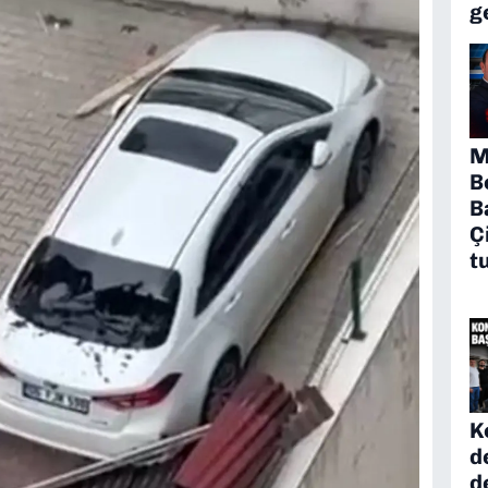
g
M
B
B
Ç
t
K
d
d