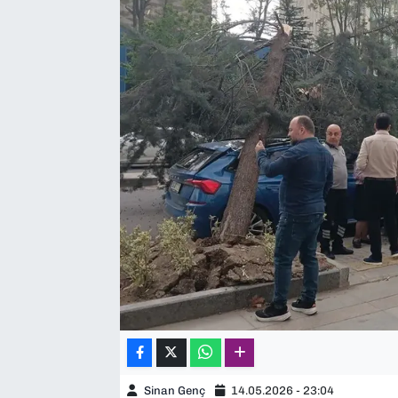
SAĞLIK
SPOR
TEKNOLOJİ
YAŞAM
YEREL YÖNETİMLER
Sinan Genç
14.05.2026 - 23:04