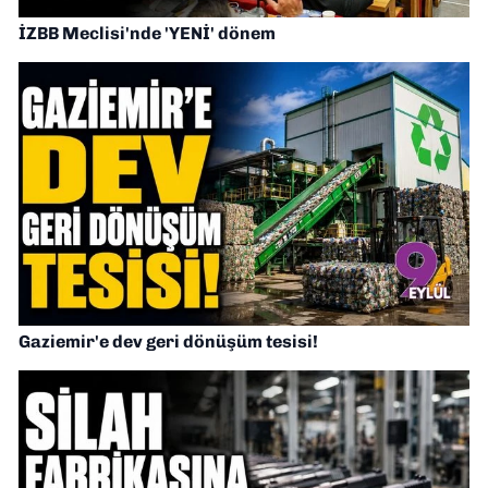
İZBB Meclisi'nde 'YENİ' dönem
Gaziemir'e dev geri dönüşüm tesisi!