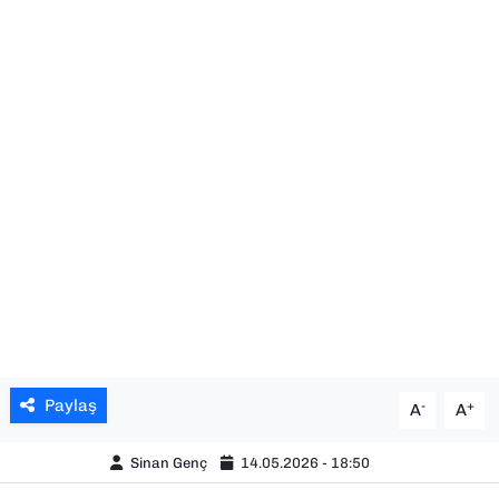
SAĞLIK
SPOR
TEKNOLOJİ
YAŞAM
YEREL YÖNETİMLER
Paylaş
-
+
A
A
Sinan Genç
14.05.2026 - 18:50