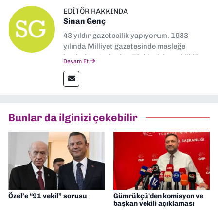
EDITÖR HAKKINDA
Sinan Genç
43 yıldır gazetecilik yapıyorum. 1983
yılında Milliyet gazetesinde mesleğe
başladım. Ardından Türkiye’nin en köklü
Devam Et
gazetelerinden Yeni Asır’da 36 yıl boyunca
muhabir, editör, müdür yardımcısı ve spor
müdürü olarak görev yaptım. Ayrıca Yeni
Asır TV’de 7 yıl boyunca programlar
hazırlayıp sundum. Şu anda Dokuz Eylül
Bunlar da ilginizi çekebilir
Gazetesi'nde editörlük yapıyorum
Özel’e “91 vekil” sorusu
Gümrükçü'den komisyon ve
başkan vekili açıklaması