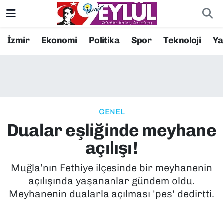
Resmi İlanlar
Konak Nöbetçi Eczaneler
İzmir
Ekonomi
Politika
Spor
Teknoloji
Y
BİLİM
Konak Hava Durumu
DÜNYA
Konak Trafik Yoğunluk Haritası
GENEL
EĞİTİM
Süper Lig Puan Durumu ve Fikstür
Dualar eşliğinde meyhane
EKONOMİ
Tüm Manşetler
açılışı!
KÜLTÜR SANAT
Son Dakika Haberleri
Muğla’nın Fethiye ilçesinde bir meyhanenin
açılışında yaşananlar gündem oldu.
MAGAZİN
Haber Arşivi
Meyhanenin dualarla açılması 'pes' dedirtti.
POLİTİKA