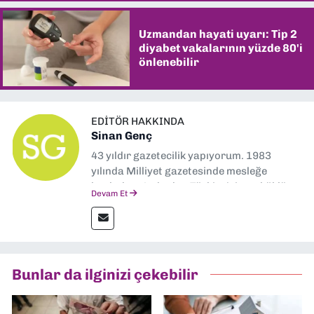
Uzmandan hayati uyarı: Tip 2
diyabet vakalarının yüzde 80'i
önlenebilir
EDITÖR HAKKINDA
Sinan Genç
43 yıldır gazetecilik yapıyorum. 1983
yılında Milliyet gazetesinde mesleğe
başladım. Ardından Türkiye’nin en köklü
Devam Et
gazetelerinden Yeni Asır’da 36 yıl boyunca
muhabir, editör, müdür yardımcısı ve spor
müdürü olarak görev yaptım. Ayrıca Yeni
Asır TV’de 7 yıl boyunca programlar
hazırlayıp sundum. Şu anda Dokuz Eylül
Bunlar da ilginizi çekebilir
Gazetesi'nde editörlük yapıyorum