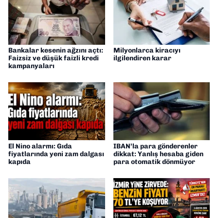
Bankalar kesenin ağzını açtı:
Milyonlarca kiracıyı
Faizsiz ve düşük faizli kredi
ilgilendiren karar
kampanyaları
El Nino alarmı: Gıda
IBAN’la para gönderenler
fiyatlarında yeni zam dalgası
dikkat: Yanlış hesaba giden
kapıda
para otomatik dönmüyor