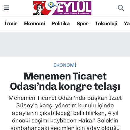
Resmi İlanlar
Konak Nöbetçi Eczaneler
İzmir
Ekonomi
Politika
Spor
Teknoloji
Y
BİLİM
Konak Hava Durumu
DÜNYA
Konak Trafik Yoğunluk Haritası
EKONOMİ
EĞİTİM
Süper Lig Puan Durumu ve Fikstür
Menemen Ticaret
EKONOMİ
Tüm Manşetler
Odası’nda kongre telaşı
KÜLTÜR SANAT
Son Dakika Haberleri
Menemen Ticaret Odası'nda Başkan İzzet
Süsoy'a karşı yönetim kurulu içinde
MAGAZİN
Haber Arşivi
adayların çıkabileceği belirtilirken, 4 yıl
önceki seçimi kaybeden Hakan Selek'in
POLİTİKA
sonbahardaki seçimler için aday olduğu