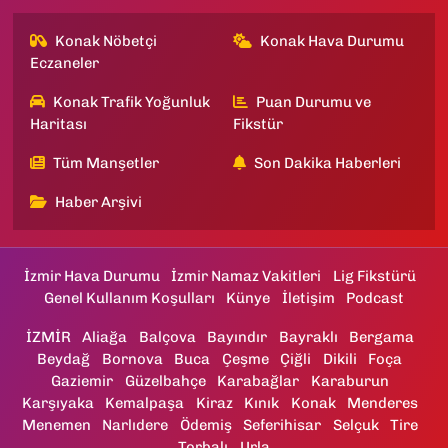
Konak Nöbetçi
Konak Hava Durumu
Eczaneler
Konak Trafik Yoğunluk
Puan Durumu ve
Haritası
Fikstür
Tüm Manşetler
Son Dakika Haberleri
Haber Arşivi
İzmir Hava Durumu
İzmir Namaz Vakitleri
Lig Fikstürü
Genel Kullanım Koşulları
Künye
İletişim
Podcast
İZMİR
Aliağa
Balçova
Bayındır
Bayraklı
Bergama
Beydağ
Bornova
Buca
Çeşme
Çiğli
Dikili
Foça
Gaziemir
Güzelbahçe
Karabağlar
Karaburun
Karşıyaka
Kemalpaşa
Kiraz
Kınık
Konak
Menderes
Menemen
Narlıdere
Ödemiş
Seferihisar
Selçuk
Tire
Torbalı
Urla