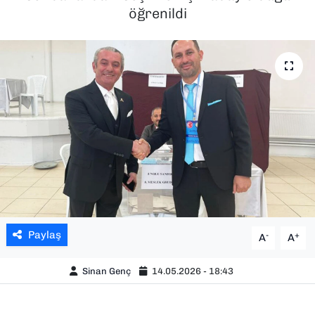
öğrenildi
SAĞLIK
SPOR
TEKNOLOJİ
YAŞAM
YEREL YÖNETİMLER
Paylaş
-
+
A
A
Sinan Genç
14.05.2026 - 18:43